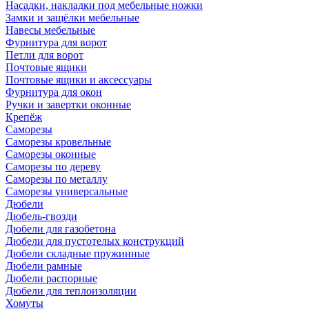
Насадки, накладки под мебельные ножки
Замки и защёлки мебельные
Навесы мебельные
Фурнитура для ворот
Петли для ворот
Почтовые ящики
Почтовые ящики и аксессуары
Фурнитура для окон
Ручки и завертки оконные
Крепёж
Саморезы
Саморезы кровельные
Саморезы оконные
Саморезы по дереву
Саморезы по металлу
Саморезы универсальные
Дюбели
Дюбель-гвозди
Дюбели для газобетона
Дюбели для пустотелых конструкций
Дюбели складные пружинные
Дюбели рамные
Дюбели распорные
Дюбели для теплоизоляции
Хомуты