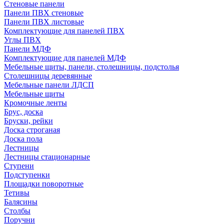
Стеновые панели
Панели ПВХ стеновые
Панели ПВХ листовые
Комплектующие для панелей ПВХ
Углы ПВХ
Панели МДФ
Комплектующие для панелей МДФ
Мебельные щиты, панели, столешницы, подстолья
Столешницы деревянные
Мебельные панели ЛДСП
Мебельные щиты
Кромочные ленты
Брус, доска
Бруски, рейки
Доска строганая
Доска пола
Лестницы
Лестницы стационарные
Ступени
Подступенки
Площадки поворотные
Тетивы
Балясины
Столбы
Поручни