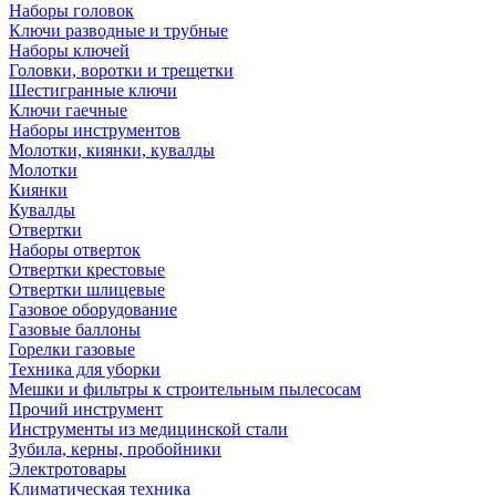
Наборы головок
Ключи разводные и трубные
Наборы ключей
Головки, воротки и трещетки
Шестигранные ключи
Ключи гаечные
Наборы инструментов
Молотки, киянки, кувалды
Молотки
Киянки
Кувалды
Отвертки
Наборы отверток
Отвертки крестовые
Отвертки шлицевые
Газовое оборудование
Газовые баллоны
Горелки газовые
Техника для уборки
Мешки и фильтры к строительным пылесосам
Прочий инструмент
Инструменты из медицинской стали
Зубила, керны, пробойники
Электротовары
Климатическая техника