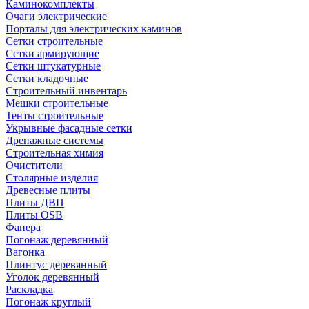
Каминокомплекты
Очаги электрические
Порталы для электрических каминов
Сетки строительные
Сетки армирующие
Сетки штукатурные
Сетки кладочные
Строительный инвентарь
Мешки строительные
Тенты строительные
Укрывные фасадные сетки
Дренажные системы
Строительная химия
Очистители
Столярные изделия
Древесные плиты
Плиты ДВП
Плиты OSB
Фанера
Погонаж деревянный
Вагонка
Плинтус деревянный
Уголок деревянный
Раскладка
Погонаж круглый