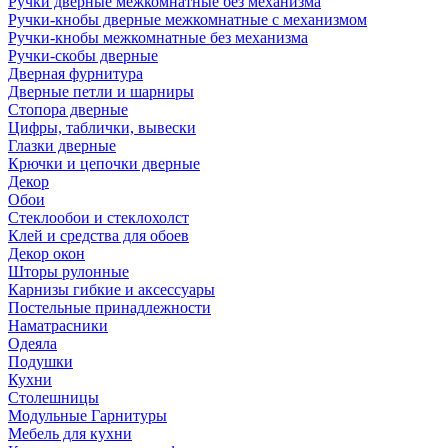
Ручки дверные межкомнатные без механизма
Ручки-кнобы дверные межкомнатные с механизмом
Ручки-кнобы межкомнатные без механизма
Ручки-скобы дверные
Дверная фурнитура
Дверные петли и шарниры
Стопора дверные
Цифры, таблички, вывески
Глазки дверные
Крючки и цепочки дверные
Декор
Обои
Стеклообои и стеклохолст
Клей и средства для обоев
Декор окон
Шторы рулонные
Карнизы гибкие и аксессуары
Постельные принадлежности
Наматрасники
Одеяла
Подушки
Кухни
Столешницы
Модульные Гарнитуры
Мебель для кухни