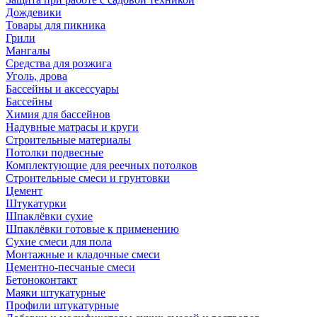
Дождевики
Товары для пикника
Грили
Мангалы
Средства для розжига
Уголь, дрова
Бассейны и аксессуары
Бассейны
Химия для бассейнов
Надувные матрасы и круги
Строительные материалы
Потолки подвесные
Комплектующие для реечных потолков
Строительные смеси и грунтовки
Цемент
Штукатурки
Шпаклёвки сухие
Шпаклёвки готовые к применению
Сухие смеси для пола
Монтажные и кладочные смеси
Цементно-песчаные смеси
Бетоноконтакт
Маяки штукатурные
Профили штукатурные