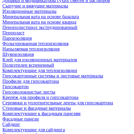
Добавки и модификаторы сухих смесей и растворов
Сыпучие и вяжущие материалы
Изоляционные материалы
Минеральная вата на основе базальта
Минеральная вата на основе кварца
Пенополистирол экструдированный
Пенопласт
Пароизоляция
Фольгированная теплоизоляция
Напыляемая теплоизоляция
Шумоизоляция
Клей для изоляционных материалов
Полиэтилен вспененный
Комплектующие для теплоизоляции
Гипсокартонные системы и листовые материалы
Профили для гипсокартона
Гипсокартон
Гипсоволокнистые листы
Крепёж для профиля и гипсокартона
Серпянки и уплотнительные ленты для гипсокартона
Стеновые и фасадные материалы
Комплектующие к фасадным панелям
Фасадные панели
Сайдинг
Комплектующие для сайдинга