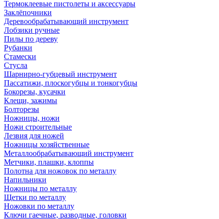
Термоклеевые пистолеты и аксессуары
Заклёпочники
Деревообрабатывающий инструмент
Лобзики ручные
Пилы по дереву
Рубанки
Стамески
Стусла
Шарнирно-губцевый инструмент
Пассатижи, плоскогубцы и тонкогубцы
Бокорезы, кусачки
Клещи, зажимы
Болторезы
Ножницы, ножи
Ножи строительные
Лезвия для ножей
Ножницы хозяйственные
Металлообрабатывающий инструмент
Метчики, плашки, клоппы
Полотна для ножовок по металлу
Напильники
Ножницы по металлу
Щетки по металлу
Ножовки по металлу
Ключи гаечные, разводные, головки