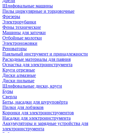
Дрели
Шлифовальные машины
Пилы циркулярные и торцовочные
Фрезеры
Электрорубанки
Фены технические
Машины для заточки
Отбойные молотки
Электроножовки
Реноваторы
Паяльный инструмент и принадлежности
Расходные материалы для паяния
Оснастка для электроинструмента
Круги отрезные
Диски алмазные
Диски пильные
Шлифовальные диски, круги
Буры
Сверла
Биты, насадки для шуруповёрта
Пилки для лобзиков
Коронки для электроинструментов
Насадки для электроинструмента
Аккумуляторы и зарядные устройства для
электроинструмента