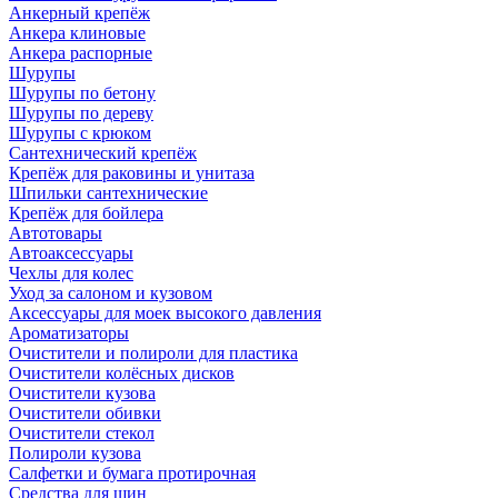
Анкерный крепёж
Анкера клиновые
Анкера распорные
Шурупы
Шурупы по бетону
Шурупы по дереву
Шурупы с крюком
Сантехнический крепёж
Крепёж для раковины и унитаза
Шпильки сантехнические
Крепёж для бойлера
Автотовары
Автоаксессуары
Чехлы для колес
Уход за салоном и кузовом
Аксессуары для моек высокого давления
Ароматизаторы
Очистители и полироли для пластика
Очистители колёсных дисков
Очистители кузова
Очистители обивки
Очистители стекол
Полироли кузова
Салфетки и бумага протирочная
Средства для шин