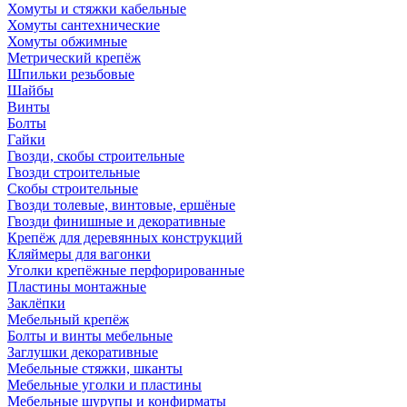
Хомуты и стяжки кабельные
Хомуты сантехнические
Хомуты обжимные
Метрический крепёж
Шпильки резьбовые
Шайбы
Винты
Болты
Гайки
Гвозди, скобы строительные
Гвозди строительные
Скобы строительные
Гвозди толевые, винтовые, ершёные
Гвозди финишные и декоративные
Крепёж для деревянных конструкций
Кляймеры для вагонки
Уголки крепёжные перфорированные
Пластины монтажные
Заклёпки
Мебельный крепёж
Болты и винты мебельные
Заглушки декоративные
Мебельные стяжки, шканты
Мебельные уголки и пластины
Мебельные шурупы и конфирматы