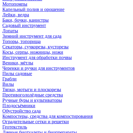
Мотопомпы
Капельный полив и орошение
Лейки, ведра
Баки, бочки, канистры
Садовый инструмент
Лопаты
Зимний инструмент для сада
Топоры, топорища
Секаторы, сучкорезы, кусторезы
Косы, серпы, ножницы, ножи
Инструмент для обработки почвы
Веники, мётлы
Черенки и ручки для инструментов
Пилы садовые
Грабли
Вилы
Тяпки, мотыги и плоскорезы
Противогололёдные средства
Ручные буры и культиваторы
Плодосъёмники
Обустройство сада
Компостеры, средства для компостирования
Оградительные сетки и решетки
Геотекстиль
Дачные биотуалеты и биопрепараты