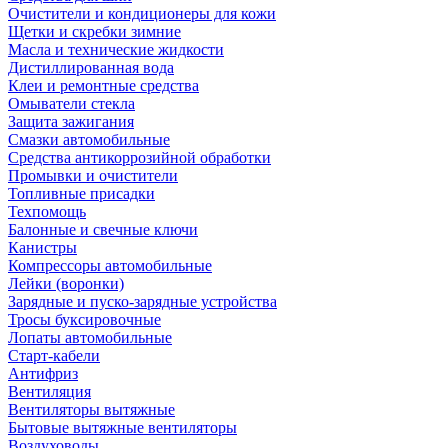
Очистители и кондиционеры для кожи
Щетки и скребки зимние
Масла и технические жидкости
Дистиллированная вода
Клеи и ремонтные средства
Омыватели стекла
Защита зажигания
Смазки автомобильные
Средства антикоррозийной обработки
Промывки и очистители
Топливные присадки
Техпомощь
Балонные и свечные ключи
Канистры
Компрессоры автомобильные
Лейки (воронки)
Зарядные и пуско-зарядные устройства
Тросы буксировочные
Лопаты автомобильные
Старт-кабели
Антифриз
Вентиляция
Вентиляторы вытяжные
Бытовые вытяжные вентиляторы
Воздуховоды