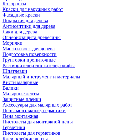
Колоранты
Краски для наружных работ
Фасадные краски
Покрытия для дерева
Антисептики для дерева
Лаки для дерева
Огнебиозащита древесины
Морилки
Масла и воск для дерева
Подготовка поверхности
Грунтовки пропиточные
Растворители,очистители, олифы
Шпатлевки
Малярный инструмент и материалы
Кисти малярные
Валики
Малярные ленты
Защитные пленки
Аксессуары для малярных работ
Пены монтажные, герметики
Пена монтажная
Пистолеты для монтажной пены
Герметики
Пистолеты для герметиков
Клеи, клейкие ленты