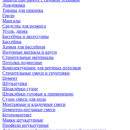
Дождевики
Товары для пикника
Грили
Мангалы
Средства для розжига
Уголь, дрова
Бассейны и аксессуары
Бассейны
Химия для бассейнов
Надувные матрасы и круги
Строительные материалы
Потолки подвесные
Комплектующие для реечных потолков
Строительные смеси и грунтовки
Цемент
Штукатурки
Шпаклёвки сухие
Шпаклёвки готовые к применению
Сухие смеси для пола
Монтажные и кладочные смеси
Цементно-песчаные смеси
Бетоноконтакт
Маяки штукатурные
Профили штукатурные