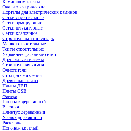
Каминокомплекты
Очаги электрические
Порталы для электрических каминов
Сетки строительные
Сетки армирующие
Сетки штукатурные
Сетки кладочные
Строительный инвентарь
Мешки строительные
Тенты строительные
Укрывные фасадные сетки
Дренажные системы
Строительная химия
Очистители
Столярные изделия
Древесные плиты
Плиты ДВП
Плиты OSB
Фанера
Погонаж деревянный
Вагонка
Плинтус деревянный
Уголок деревянный
Раскладка
Погонаж круглый