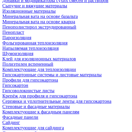
Добавки и модификаторы сухих смесей и растворов
Сыпучие и вяжущие материалы
Изоляционные материалы
Минеральная вата на основе базальта
Минеральная вата на основе кварца
Пенополистирол экструдированный
Пенопласт
Пароизоляция
Фольгированная теплоизоляция
Напыляемая теплоизоляция
Шумоизоляция
Клей для изоляционных материалов
Полиэтилен вспененный
Комплектующие для теплоизоляции
Гипсокартонные системы и листовые материалы
Профили для гипсокартона
Гипсокартон
Гипсоволокнистые листы
Крепёж для профиля и гипсокартона
Серпянки и уплотнительные ленты для гипсокартона
Стеновые и фасадные материалы
Комплектующие к фасадным панелям
Фасадные панели
Сайдинг
Комплектующие для сайдинга