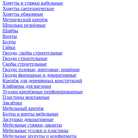
Хомуты и стяжки кабельные
Хомуты сантехнические
Хомуты обжимные
Метрический крепёж
Шпильки резьбовые
Шайбы
Винты
Болты
Гайки
Гвозди, скобы строительные
Гвозди строительные
Скобы строительные
Гвозди толевые, винтовые, ершёные
Гвозди финишные и декоративные
Крепёж для деревянных конструкций
Кляймеры для вагонки
Уголки крепёжные перфорированные
Пластины монтажные
Заклёпки
Мебельный крепёж
Болты и винты мебельные
Заглушки декоративные
Мебельные стяжки, шканты
Мебельные уголки и пластины
Мебельные шурупы и конфирматы