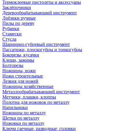
Термоклеевые пистолеты и аксессуары
Заклёпочники
Деревообрабатывающий инструмент
Лобзики ручные
Пилы по дереву
Рубанки
Стамески
Стусла
Шарнирно-губцевый инструмент
Пассатижи, плоскогубцы и тонкогубцы
Бокорезы, кусачки
Клещи, зажимы
Болторезы
Ножницы, ножи
Ножи строительные
Лезвия для ножей
Ножницы хозяйственные
Металлообрабатывающий инструмент
Метчики, плашки, клоппы
Полотна для ножовок по металлу
Напильники
Ножницы по металлу
Щетки по металлу
Ножовки по металлу
Ключи гаечные, разводные, головки