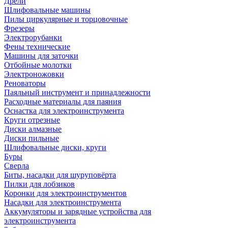
Дрели
Шлифовальные машины
Пилы циркулярные и торцовочные
Фрезеры
Электрорубанки
Фены технические
Машины для заточки
Отбойные молотки
Электроножовки
Реноваторы
Паяльный инструмент и принадлежности
Расходные материалы для паяния
Оснастка для электроинструмента
Круги отрезные
Диски алмазные
Диски пильные
Шлифовальные диски, круги
Буры
Сверла
Биты, насадки для шуруповёрта
Пилки для лобзиков
Коронки для электроинструментов
Насадки для электроинструмента
Аккумуляторы и зарядные устройства для
электроинструмента