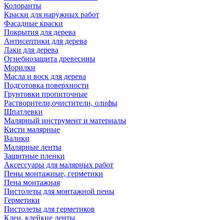
Колоранты
Краски для наружных работ
Фасадные краски
Покрытия для дерева
Антисептики для дерева
Лаки для дерева
Огнебиозащита древесины
Морилки
Масла и воск для дерева
Подготовка поверхности
Грунтовки пропиточные
Растворители,очистители, олифы
Шпатлевки
Малярный инструмент и материалы
Кисти малярные
Валики
Малярные ленты
Защитные пленки
Аксессуары для малярных работ
Пены монтажные, герметики
Пена монтажная
Пистолеты для монтажной пены
Герметики
Пистолеты для герметиков
Клеи, клейкие ленты