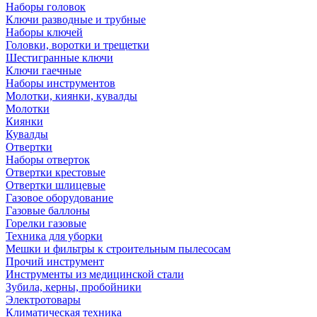
Наборы головок
Ключи разводные и трубные
Наборы ключей
Головки, воротки и трещетки
Шестигранные ключи
Ключи гаечные
Наборы инструментов
Молотки, киянки, кувалды
Молотки
Киянки
Кувалды
Отвертки
Наборы отверток
Отвертки крестовые
Отвертки шлицевые
Газовое оборудование
Газовые баллоны
Горелки газовые
Техника для уборки
Мешки и фильтры к строительным пылесосам
Прочий инструмент
Инструменты из медицинской стали
Зубила, керны, пробойники
Электротовары
Климатическая техника