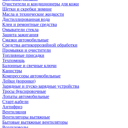
Очистители и кондиционеры для кожи
Щетки и скребки зимние
Масла и технические жидкости
Дистиллированная вода
Клеи и ремонтные средства
Омыватели стекла
Защита зажигания
Смазки автомобильные
Средства антикоррозийной обработки
Промывки и очистители
Топливные присадки
Техпомощь
Балонные и свечные ключи
Канистры
Компрессоры автомобильные
Лейки (воронки)
Зарядные и пуско-зарядные устройства
Тросы буксировочные
Лопаты автомобильные
Старт-кабели
Антифриз
Вентиляция
Вентиляторы вытяжные
Бытовые вытяжные вентиляторы
Воздуховоды