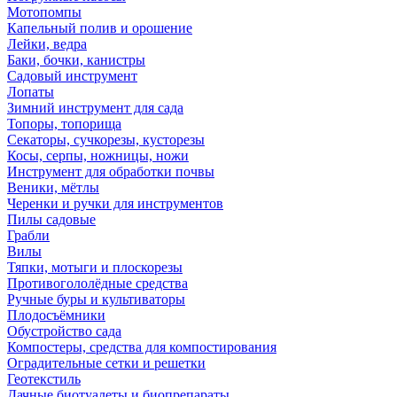
Мотопомпы
Капельный полив и орошение
Лейки, ведра
Баки, бочки, канистры
Садовый инструмент
Лопаты
Зимний инструмент для сада
Топоры, топорища
Секаторы, сучкорезы, кусторезы
Косы, серпы, ножницы, ножи
Инструмент для обработки почвы
Веники, мётлы
Черенки и ручки для инструментов
Пилы садовые
Грабли
Вилы
Тяпки, мотыги и плоскорезы
Противогололёдные средства
Ручные буры и культиваторы
Плодосъёмники
Обустройство сада
Компостеры, средства для компостирования
Оградительные сетки и решетки
Геотекстиль
Дачные биотуалеты и биопрепараты