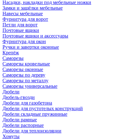
Насадки, накладки под мебельные ножки
Замки и защёлки мебельные
Навесы мебельные
Фурнитура для ворот
Петли для ворот
Почтовые ящики
Почтовые ящики и аксессуары
Фурнитура для окон
Ручки и завертки оконные
Крепёж
Саморезы
Саморезы кровельные
Саморезы оконные
Саморезы по дереву
Саморезы по металлу
Саморезы универсальные
Дюбели
Дюбель-гвозди
Дюбели для газобетона
Дюбели для пустотелых конструкций
Дюбели складные пружинные
Дюбели рамные
Дюбели распорные
Дюбели для теплоизоляции
Хомуты