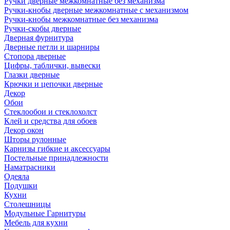
Ручки дверные межкомнатные без механизма
Ручки-кнобы дверные межкомнатные с механизмом
Ручки-кнобы межкомнатные без механизма
Ручки-скобы дверные
Дверная фурнитура
Дверные петли и шарниры
Стопора дверные
Цифры, таблички, вывески
Глазки дверные
Крючки и цепочки дверные
Декор
Обои
Стеклообои и стеклохолст
Клей и средства для обоев
Декор окон
Шторы рулонные
Карнизы гибкие и аксессуары
Постельные принадлежности
Наматрасники
Одеяла
Подушки
Кухни
Столешницы
Модульные Гарнитуры
Мебель для кухни