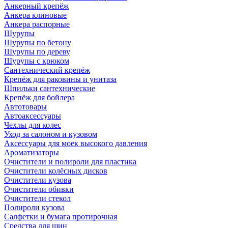
Анкерный крепёж
Анкера клиновые
Анкера распорные
Шурупы
Шурупы по бетону
Шурупы по дереву
Шурупы с крюком
Сантехнический крепёж
Крепёж для раковины и унитаза
Шпильки сантехнические
Крепёж для бойлера
Автотовары
Автоаксессуары
Чехлы для колес
Уход за салоном и кузовом
Аксессуары для моек высокого давления
Ароматизаторы
Очистители и полироли для пластика
Очистители колёсных дисков
Очистители кузова
Очистители обивки
Очистители стекол
Полироли кузова
Салфетки и бумага протирочная
Средства для шин