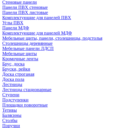
Стеновые панели
Панели ПВХ стеновые
Панели ПВХ листовые
Комплектующие для панелей ПВХ
Углы ПВХ
Панели МДФ
Комплектующие для панелей МДФ
Мебельные щиты, панели, столешницы, подстолья
Столешницы деревянные
Мебельные панели ЛДСП
Мебельные щиты
Кромочные ленты
Брус, доска
Бруски, рейки
Доска строганая
Доска пола
Лестницы
Лестницы стационарные
Ступени
Подступенки
Площадки поворотные
Тетивы
Балясины
Столбы
Поручни