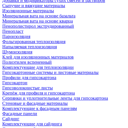
Добавки и модификаторы сухих смесей и растворов
Сыпучие и вяжущие материалы
Изоляционные материалы
Минеральная вата на основе базальта
Минеральная вата на основе кварца
Пенополистирол экструдированный
Пенопласт
Пароизоляция
Фольгированная теплоизоляция
Напыляемая теплоизоляция
Шумоизоляция
Клей для изоляционных материалов
Полиэтилен вспененный
Комплектующие для теплоизоляции
Гипсокартонные системы и листовые материалы
Профили для гипсокартона
Гипсокартон
Гипсоволокнистые листы
Крепёж для профиля и гипсокартона
Серпянки и уплотнительные ленты для гипсокартона
Стеновые и фасадные материалы
Комплектующие к фасадным панелям
Фасадные панели
Сайдинг
Комплектующие для сайдинга