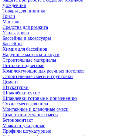
Дождевики
Товары для пикника
Грили
Мангалы
Средства для розжига
Уголь, дрова
Бассейны и аксессуары
Бассейны
Химия для бассейнов
Надувные матрасы и круги
Строительные материалы
Потолки подвесные
Комплектующие для реечных потолков
Строительные смеси и грунтовки
Цемент
Штукатурки
Шпаклёвки сухие
Шпаклёвки готовые к применению
Сухие смеси для пола
Монтажные и кладочные смеси
Цементно-песчаные смеси
Бетоноконтакт
Маяки штукатурные
Профили штукатурные