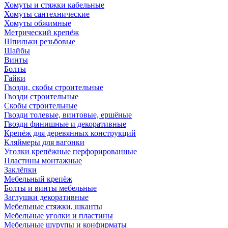
Хомуты и стяжки кабельные
Хомуты сантехнические
Хомуты обжимные
Метрический крепёж
Шпильки резьбовые
Шайбы
Винты
Болты
Гайки
Гвозди, скобы строительные
Гвозди строительные
Скобы строительные
Гвозди толевые, винтовые, ершёные
Гвозди финишные и декоративные
Крепёж для деревянных конструкций
Кляймеры для вагонки
Уголки крепёжные перфорированные
Пластины монтажные
Заклёпки
Мебельный крепёж
Болты и винты мебельные
Заглушки декоративные
Мебельные стяжки, шканты
Мебельные уголки и пластины
Мебельные шурупы и конфирматы