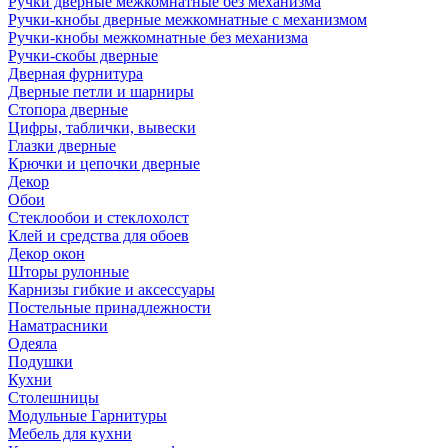
Ручки дверные межкомнатные без механизма
Ручки-кнобы дверные межкомнатные с механизмом
Ручки-кнобы межкомнатные без механизма
Ручки-скобы дверные
Дверная фурнитура
Дверные петли и шарниры
Стопора дверные
Цифры, таблички, вывески
Глазки дверные
Крючки и цепочки дверные
Декор
Обои
Стеклообои и стеклохолст
Клей и средства для обоев
Декор окон
Шторы рулонные
Карнизы гибкие и аксессуары
Постельные принадлежности
Наматрасники
Одеяла
Подушки
Кухни
Столешницы
Модульные Гарнитуры
Мебель для кухни