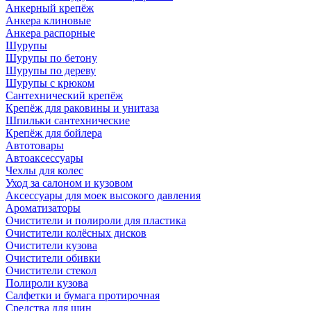
Анкерный крепёж
Анкера клиновые
Анкера распорные
Шурупы
Шурупы по бетону
Шурупы по дереву
Шурупы с крюком
Сантехнический крепёж
Крепёж для раковины и унитаза
Шпильки сантехнические
Крепёж для бойлера
Автотовары
Автоаксессуары
Чехлы для колес
Уход за салоном и кузовом
Аксессуары для моек высокого давления
Ароматизаторы
Очистители и полироли для пластика
Очистители колёсных дисков
Очистители кузова
Очистители обивки
Очистители стекол
Полироли кузова
Салфетки и бумага протирочная
Средства для шин