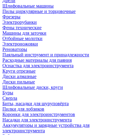
Дрели
Шлифовальные машины
Пилы циркулярные и торцовочные
Фрезеры
Электрорубанки
Фены технические
Машины для заточки
Отбойные молотки
Электроножовки
Реноваторы
Паяльный инструмент и принадлежности
Расходные материалы для паяния
Оснастка для электроинструмента
Круги отрезные
Диски алмазные
Диски пильные
Шлифовальные диски, круги
Буры
Сверла
Биты, насадки для шуруповёрта
Пилки для лобзиков
Коронки для электроинструментов
Насадки для электроинструмента
Аккумуляторы и зарядные устройства для
электроинструмента