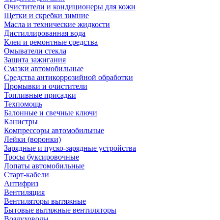
Очистители и кондиционеры для кожи
Щетки и скребки зимние
Масла и технические жидкости
Дистиллированная вода
Клеи и ремонтные средства
Омыватели стекла
Защита зажигания
Смазки автомобильные
Средства антикоррозийной обработки
Промывки и очистители
Топливные присадки
Техпомощь
Балонные и свечные ключи
Канистры
Компрессоры автомобильные
Лейки (воронки)
Зарядные и пуско-зарядные устройства
Тросы буксировочные
Лопаты автомобильные
Старт-кабели
Антифриз
Вентиляция
Вентиляторы вытяжные
Бытовые вытяжные вентиляторы
Воздуховоды