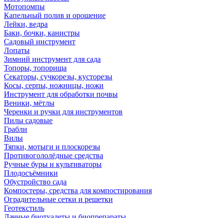
Мотопомпы
Капельный полив и орошение
Лейки, ведра
Баки, бочки, канистры
Садовый инструмент
Лопаты
Зимний инструмент для сада
Топоры, топорища
Секаторы, сучкорезы, кусторезы
Косы, серпы, ножницы, ножи
Инструмент для обработки почвы
Веники, мётлы
Черенки и ручки для инструментов
Пилы садовые
Грабли
Вилы
Тяпки, мотыги и плоскорезы
Противогололёдные средства
Ручные буры и культиваторы
Плодосъёмники
Обустройство сада
Компостеры, средства для компостирования
Оградительные сетки и решетки
Геотекстиль
Дачные биотуалеты и биопрепараты