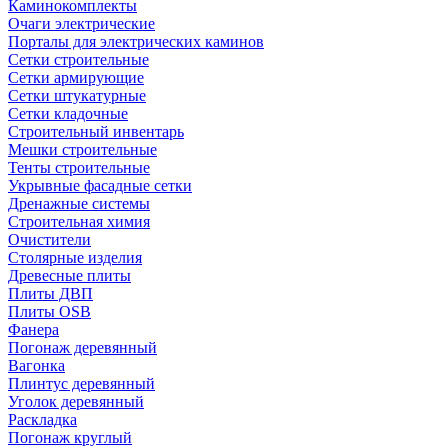
Каминокомплекты
Очаги электрические
Порталы для электрических каминов
Сетки строительные
Сетки армирующие
Сетки штукатурные
Сетки кладочные
Строительный инвентарь
Мешки строительные
Тенты строительные
Укрывные фасадные сетки
Дренажные системы
Строительная химия
Очистители
Столярные изделия
Древесные плиты
Плиты ДВП
Плиты OSB
Фанера
Погонаж деревянный
Вагонка
Плинтус деревянный
Уголок деревянный
Раскладка
Погонаж круглый