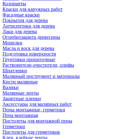
Колоранты
Краски для наружных работ
Фасадные краски
Покрытия для дерева
Антисептики для дерева
Лаки для дерева
Огнебиозащита древесины
Морилки
Масла и воск для дерева
Подготовка поверхности
Грунтовки пропиточные
Растворители,очистители, олифы
Шпатлевки
Малярный инструмент и материалы
Кисти малярные
Валики
Малярные ленты
Защитные пленки
Аксессуары для малярных работ
Пены монтажные, герметики
Пена монтажная
Пистолеты для монтажной пены
Герметики
Пистолеты для герметиков
Клеи, клейкие ленты