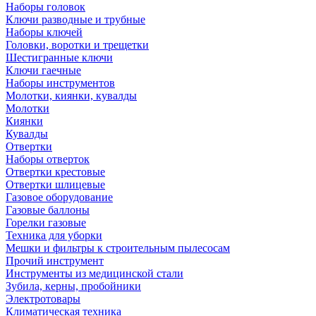
Наборы головок
Ключи разводные и трубные
Наборы ключей
Головки, воротки и трещетки
Шестигранные ключи
Ключи гаечные
Наборы инструментов
Молотки, киянки, кувалды
Молотки
Киянки
Кувалды
Отвертки
Наборы отверток
Отвертки крестовые
Отвертки шлицевые
Газовое оборудование
Газовые баллоны
Горелки газовые
Техника для уборки
Мешки и фильтры к строительным пылесосам
Прочий инструмент
Инструменты из медицинской стали
Зубила, керны, пробойники
Электротовары
Климатическая техника