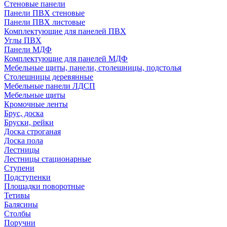
Стеновые панели
Панели ПВХ стеновые
Панели ПВХ листовые
Комплектующие для панелей ПВХ
Углы ПВХ
Панели МДФ
Комплектующие для панелей МДФ
Мебельные щиты, панели, столешницы, подстолья
Столешницы деревянные
Мебельные панели ЛДСП
Мебельные щиты
Кромочные ленты
Брус, доска
Бруски, рейки
Доска строганая
Доска пола
Лестницы
Лестницы стационарные
Ступени
Подступенки
Площадки поворотные
Тетивы
Балясины
Столбы
Поручни