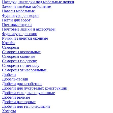
Насадки, накладки под мебельные ножки
Замки и защёлки мебельные
Навесы мебельные
Фурнитура для ворот
Петли для ворот
Почтовые ящики
Почтовые ящики и аксессуары
Фурнитура для окон
Ручки и завертки оконные
Крепёж
Саморезы
Саморезы кровельные
Саморезы оконные
Саморезы по дереву
Саморезы по металлу
Саморезы универсальные
Дюбели
Дюбель-гвозди
Дюбели для газобетона
Дюбели для пустотелых конструкций
Дюбели складные пружинные
Дюбели рамные
Дюбели распорные
Дюбели для теплоизоляции
Хомуты