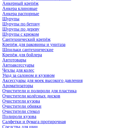
Анкерный крепёж
Анкера клиновые
Анкера распорные
Шурупы
Шурупы по бетону
Шурупы по дереву
Шурупы с крюком
Сантехнический крепёж
Крепёж для раковины и унитаза
Шпильки сантехнические
Крепёж для бойлера
Автотовары
Автоаксессуары
Чехлы для колес
Уход за салоном и кузовом
Аксессуары для моек высокого давления
Ароматизаторы
Очистители и полироли для пластика
Очистители колёсных дисков
Очистители кузова
Очистители обивки
Очистители стекол
Полироли кузова
Салфетки и бумага протирочная
Средства для шин