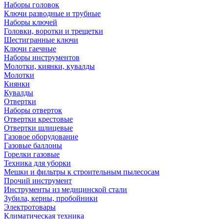
Наборы головок
Ключи разводные и трубные
Наборы ключей
Головки, воротки и трещетки
Шестигранные ключи
Ключи гаечные
Наборы инструментов
Молотки, киянки, кувалды
Молотки
Киянки
Кувалды
Отвертки
Наборы отверток
Отвертки крестовые
Отвертки шлицевые
Газовое оборудование
Газовые баллоны
Горелки газовые
Техника для уборки
Мешки и фильтры к строительным пылесосам
Прочий инструмент
Инструменты из медицинской стали
Зубила, керны, пробойники
Электротовары
Климатическая техника