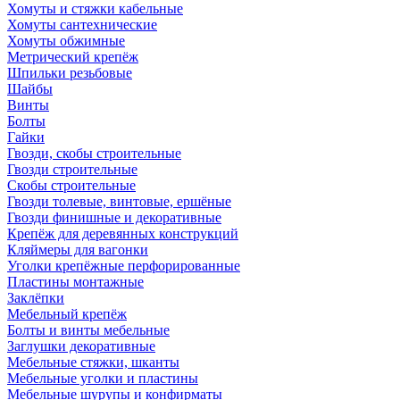
Хомуты и стяжки кабельные
Хомуты сантехнические
Хомуты обжимные
Метрический крепёж
Шпильки резьбовые
Шайбы
Винты
Болты
Гайки
Гвозди, скобы строительные
Гвозди строительные
Скобы строительные
Гвозди толевые, винтовые, ершёные
Гвозди финишные и декоративные
Крепёж для деревянных конструкций
Кляймеры для вагонки
Уголки крепёжные перфорированные
Пластины монтажные
Заклёпки
Мебельный крепёж
Болты и винты мебельные
Заглушки декоративные
Мебельные стяжки, шканты
Мебельные уголки и пластины
Мебельные шурупы и конфирматы