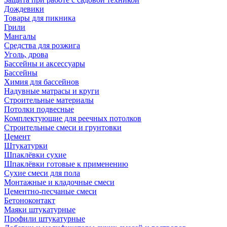
Дождевики
Товары для пикника
Грили
Мангалы
Средства для розжига
Уголь, дрова
Бассейны и аксессуары
Бассейны
Химия для бассейнов
Надувные матрасы и круги
Строительные материалы
Потолки подвесные
Комплектующие для реечных потолков
Строительные смеси и грунтовки
Цемент
Штукатурки
Шпаклёвки сухие
Шпаклёвки готовые к применению
Сухие смеси для пола
Монтажные и кладочные смеси
Цементно-песчаные смеси
Бетоноконтакт
Маяки штукатурные
Профили штукатурные