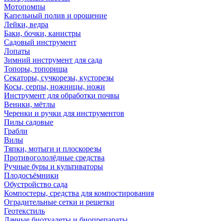
Мотопомпы
Капельный полив и орошение
Лейки, ведра
Баки, бочки, канистры
Садовый инструмент
Лопаты
Зимний инструмент для сада
Топоры, топорища
Секаторы, сучкорезы, кусторезы
Косы, серпы, ножницы, ножи
Инструмент для обработки почвы
Веники, мётлы
Черенки и ручки для инструментов
Пилы садовые
Грабли
Вилы
Тяпки, мотыги и плоскорезы
Противогололёдные средства
Ручные буры и культиваторы
Плодосъёмники
Обустройство сада
Компостеры, средства для компостирования
Оградительные сетки и решетки
Геотекстиль
Дачные биотуалеты и биопрепараты