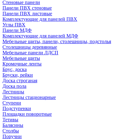
Стеновые панели
Панели ПВХ стеновые
Панели ПВХ листовые
Комплектующие для панелей ПВХ
Углы ПВХ
Панели МДФ
Комплектующие для панелей МДФ
Мебельные щиты, панели, столешницы, подстолья
Столешницы деревянные
Мебельные панели ЛДСП
Мебельные щиты
Кромочные ленты
Брус, доска
Бруски, рейки
Доска строганая
Доска пола
Лестницы
Лестницы стационарные
Ступени
Подступенки
Площадки поворотные
Тетивы
Балясины
Столбы
Поручни