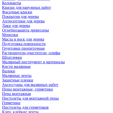
Колоранты
Краски для наружных работ
Фасадные краски
Покрытия для дерева
Антисептики для дерева
Лаки для дерева
Огнебиозащита древесины
Морилки
Масла и воск для дерева
Подготовка поверхности
Грунтовки пропиточные
Растворители,очистители, олифы
Шпатлевки
Малярный инструмент и материалы
Кисти малярные
Валики
Малярные ленты
Защитные пленки
Аксессуары для малярных работ
Пены монтажные, герметики
Пена монтажная
Пистолеты для монтажной пены
Герметики
Пистолеты для герметиков
Клеи, клейкие ленты