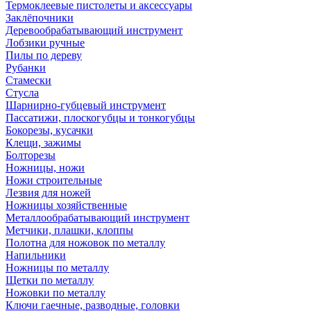
Термоклеевые пистолеты и аксессуары
Заклёпочники
Деревообрабатывающий инструмент
Лобзики ручные
Пилы по дереву
Рубанки
Стамески
Стусла
Шарнирно-губцевый инструмент
Пассатижи, плоскогубцы и тонкогубцы
Бокорезы, кусачки
Клещи, зажимы
Болторезы
Ножницы, ножи
Ножи строительные
Лезвия для ножей
Ножницы хозяйственные
Металлообрабатывающий инструмент
Метчики, плашки, клоппы
Полотна для ножовок по металлу
Напильники
Ножницы по металлу
Щетки по металлу
Ножовки по металлу
Ключи гаечные, разводные, головки