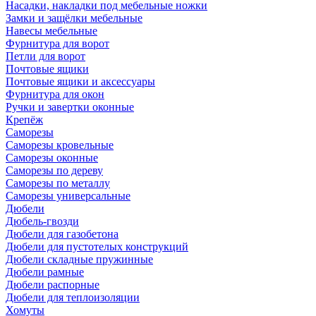
Насадки, накладки под мебельные ножки
Замки и защёлки мебельные
Навесы мебельные
Фурнитура для ворот
Петли для ворот
Почтовые ящики
Почтовые ящики и аксессуары
Фурнитура для окон
Ручки и завертки оконные
Крепёж
Саморезы
Саморезы кровельные
Саморезы оконные
Саморезы по дереву
Саморезы по металлу
Саморезы универсальные
Дюбели
Дюбель-гвозди
Дюбели для газобетона
Дюбели для пустотелых конструкций
Дюбели складные пружинные
Дюбели рамные
Дюбели распорные
Дюбели для теплоизоляции
Хомуты