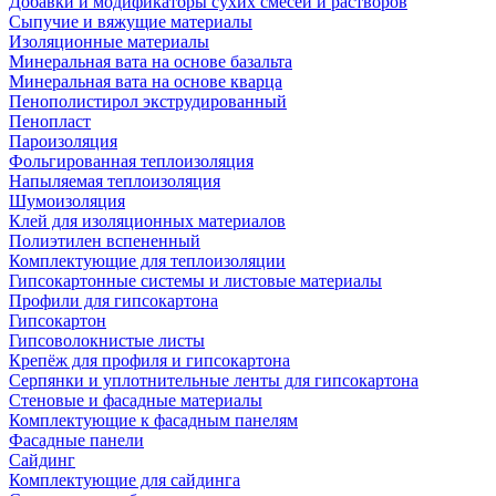
Добавки и модификаторы сухих смесей и растворов
Сыпучие и вяжущие материалы
Изоляционные материалы
Минеральная вата на основе базальта
Минеральная вата на основе кварца
Пенополистирол экструдированный
Пенопласт
Пароизоляция
Фольгированная теплоизоляция
Напыляемая теплоизоляция
Шумоизоляция
Клей для изоляционных материалов
Полиэтилен вспененный
Комплектующие для теплоизоляции
Гипсокартонные системы и листовые материалы
Профили для гипсокартона
Гипсокартон
Гипсоволокнистые листы
Крепёж для профиля и гипсокартона
Серпянки и уплотнительные ленты для гипсокартона
Стеновые и фасадные материалы
Комплектующие к фасадным панелям
Фасадные панели
Сайдинг
Комплектующие для сайдинга