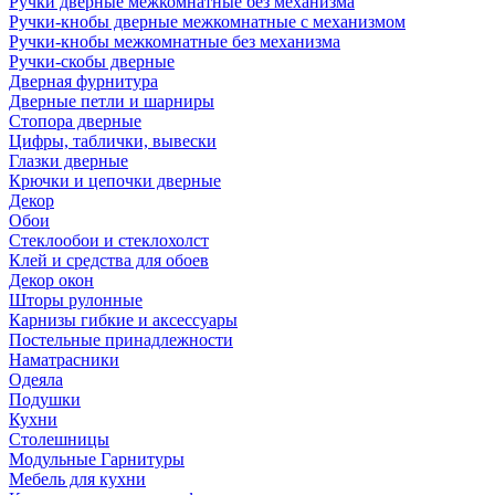
Ручки дверные межкомнатные без механизма
Ручки-кнобы дверные межкомнатные с механизмом
Ручки-кнобы межкомнатные без механизма
Ручки-скобы дверные
Дверная фурнитура
Дверные петли и шарниры
Стопора дверные
Цифры, таблички, вывески
Глазки дверные
Крючки и цепочки дверные
Декор
Обои
Стеклообои и стеклохолст
Клей и средства для обоев
Декор окон
Шторы рулонные
Карнизы гибкие и аксессуары
Постельные принадлежности
Наматрасники
Одеяла
Подушки
Кухни
Столешницы
Модульные Гарнитуры
Мебель для кухни