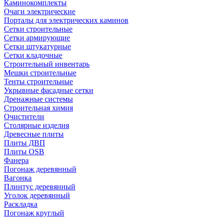
Каминокомплекты
Очаги электрические
Порталы для электрических каминов
Сетки строительные
Сетки армирующие
Сетки штукатурные
Сетки кладочные
Строительный инвентарь
Мешки строительные
Тенты строительные
Укрывные фасадные сетки
Дренажные системы
Строительная химия
Очистители
Столярные изделия
Древесные плиты
Плиты ДВП
Плиты OSB
Фанера
Погонаж деревянный
Вагонка
Плинтус деревянный
Уголок деревянный
Раскладка
Погонаж круглый