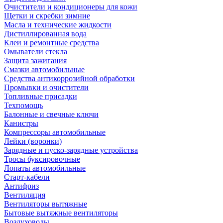
Очистители и кондиционеры для кожи
Щетки и скребки зимние
Масла и технические жидкости
Дистиллированная вода
Клеи и ремонтные средства
Омыватели стекла
Защита зажигания
Смазки автомобильные
Средства антикоррозийной обработки
Промывки и очистители
Топливные присадки
Техпомощь
Балонные и свечные ключи
Канистры
Компрессоры автомобильные
Лейки (воронки)
Зарядные и пуско-зарядные устройства
Тросы буксировочные
Лопаты автомобильные
Старт-кабели
Антифриз
Вентиляция
Вентиляторы вытяжные
Бытовые вытяжные вентиляторы
Воздуховоды