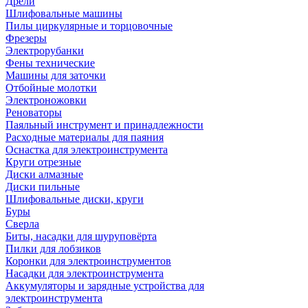
Дрели
Шлифовальные машины
Пилы циркулярные и торцовочные
Фрезеры
Электрорубанки
Фены технические
Машины для заточки
Отбойные молотки
Электроножовки
Реноваторы
Паяльный инструмент и принадлежности
Расходные материалы для паяния
Оснастка для электроинструмента
Круги отрезные
Диски алмазные
Диски пильные
Шлифовальные диски, круги
Буры
Сверла
Биты, насадки для шуруповёрта
Пилки для лобзиков
Коронки для электроинструментов
Насадки для электроинструмента
Аккумуляторы и зарядные устройства для
электроинструмента