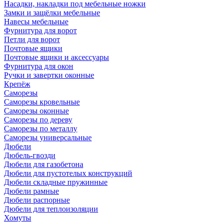
Насадки, накладки под мебельные ножки
Замки и защёлки мебельные
Навесы мебельные
Фурнитура для ворот
Петли для ворот
Почтовые ящики
Почтовые ящики и аксессуары
Фурнитура для окон
Ручки и завертки оконные
Крепёж
Саморезы
Саморезы кровельные
Саморезы оконные
Саморезы по дереву
Саморезы по металлу
Саморезы универсальные
Дюбели
Дюбель-гвозди
Дюбели для газобетона
Дюбели для пустотелых конструкций
Дюбели складные пружинные
Дюбели рамные
Дюбели распорные
Дюбели для теплоизоляции
Хомуты