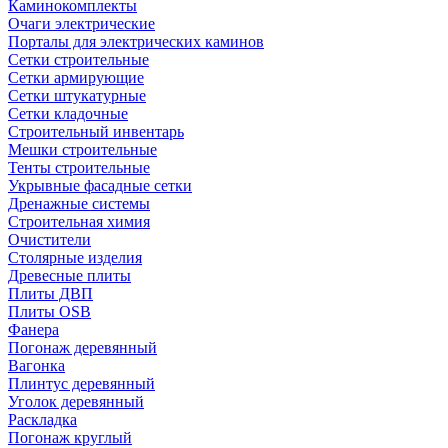
Каминокомплекты
Очаги электрические
Порталы для электрических каминов
Сетки строительные
Сетки армирующие
Сетки штукатурные
Сетки кладочные
Строительный инвентарь
Мешки строительные
Тенты строительные
Укрывные фасадные сетки
Дренажные системы
Строительная химия
Очистители
Столярные изделия
Древесные плиты
Плиты ДВП
Плиты OSB
Фанера
Погонаж деревянный
Вагонка
Плинтус деревянный
Уголок деревянный
Раскладка
Погонаж круглый