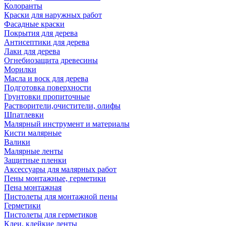
Колоранты
Краски для наружных работ
Фасадные краски
Покрытия для дерева
Антисептики для дерева
Лаки для дерева
Огнебиозащита древесины
Морилки
Масла и воск для дерева
Подготовка поверхности
Грунтовки пропиточные
Растворители,очистители, олифы
Шпатлевки
Малярный инструмент и материалы
Кисти малярные
Валики
Малярные ленты
Защитные пленки
Аксессуары для малярных работ
Пены монтажные, герметики
Пена монтажная
Пистолеты для монтажной пены
Герметики
Пистолеты для герметиков
Клеи, клейкие ленты