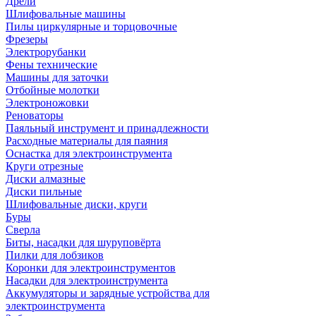
Дрели
Шлифовальные машины
Пилы циркулярные и торцовочные
Фрезеры
Электрорубанки
Фены технические
Машины для заточки
Отбойные молотки
Электроножовки
Реноваторы
Паяльный инструмент и принадлежности
Расходные материалы для паяния
Оснастка для электроинструмента
Круги отрезные
Диски алмазные
Диски пильные
Шлифовальные диски, круги
Буры
Сверла
Биты, насадки для шуруповёрта
Пилки для лобзиков
Коронки для электроинструментов
Насадки для электроинструмента
Аккумуляторы и зарядные устройства для
электроинструмента