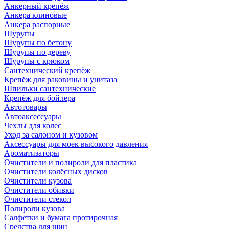
Анкерный крепёж
Анкера клиновые
Анкера распорные
Шурупы
Шурупы по бетону
Шурупы по дереву
Шурупы с крюком
Сантехнический крепёж
Крепёж для раковины и унитаза
Шпильки сантехнические
Крепёж для бойлера
Автотовары
Автоаксессуары
Чехлы для колес
Уход за салоном и кузовом
Аксессуары для моек высокого давления
Ароматизаторы
Очистители и полироли для пластика
Очистители колёсных дисков
Очистители кузова
Очистители обивки
Очистители стекол
Полироли кузова
Салфетки и бумага протирочная
Средства для шин