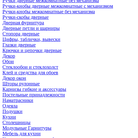
Ручки дверные межкомнатные без механизма
Ручки-кнобы дверные межкомнатные с механизмом
Ручки-кнобы межкомнатные без механизма
Ручки-скобы дверные
Дверная фурнитура
Дверные петли и шарниры
Стопора дверные
Цифры, таблички, вывески
Глазки дверные
Крючки и цепочки дверные
Декор
Обои
Стеклообои и стеклохолст
Клей и средства для обоев
Декор окон
Шторы рулонные
Карнизы гибкие и аксессуары
Постельные принадлежности
Наматрасники
Одеяла
Подушки
Кухни
Столешницы
Модульные Гарнитуры
Мебель для кухни