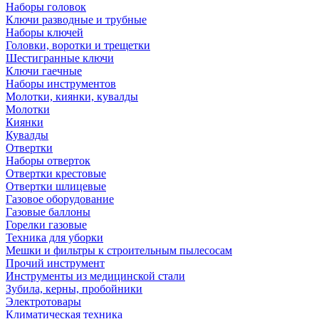
Наборы головок
Ключи разводные и трубные
Наборы ключей
Головки, воротки и трещетки
Шестигранные ключи
Ключи гаечные
Наборы инструментов
Молотки, киянки, кувалды
Молотки
Киянки
Кувалды
Отвертки
Наборы отверток
Отвертки крестовые
Отвертки шлицевые
Газовое оборудование
Газовые баллоны
Горелки газовые
Техника для уборки
Мешки и фильтры к строительным пылесосам
Прочий инструмент
Инструменты из медицинской стали
Зубила, керны, пробойники
Электротовары
Климатическая техника