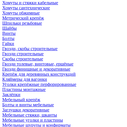
Хомуты и стяжки кабельные
Хомуты сантехнические
Хомуты обжимные
Метрический крепёж
Шпильки резьбовые
Шайбы
Винты
Болты
Гайки
Гвозди, скобы строительные
Гвозди строительные
Скобы строительные
Гвозди толевые, винтовые, ершёные
Гвозди финишные и декоративные
Крепёж для деревянных конструкций
Кляймеры для вагонки
Уголки крепёжные перфорированные
Пластины монтажные
Заклёпки
Мебельный крепёж
Болты и винты мебельные
Заглушки декоративные
Мебельные стяжки, шканты
Мебельные уголки и пластины
Мебельные шурупы и конфирматы