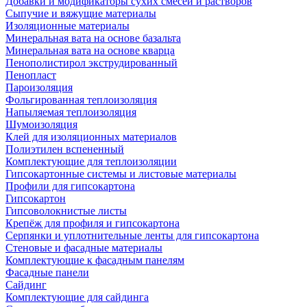
Добавки и модификаторы сухих смесей и растворов
Сыпучие и вяжущие материалы
Изоляционные материалы
Минеральная вата на основе базальта
Минеральная вата на основе кварца
Пенополистирол экструдированный
Пенопласт
Пароизоляция
Фольгированная теплоизоляция
Напыляемая теплоизоляция
Шумоизоляция
Клей для изоляционных материалов
Полиэтилен вспененный
Комплектующие для теплоизоляции
Гипсокартонные системы и листовые материалы
Профили для гипсокартона
Гипсокартон
Гипсоволокнистые листы
Крепёж для профиля и гипсокартона
Серпянки и уплотнительные ленты для гипсокартона
Стеновые и фасадные материалы
Комплектующие к фасадным панелям
Фасадные панели
Сайдинг
Комплектующие для сайдинга