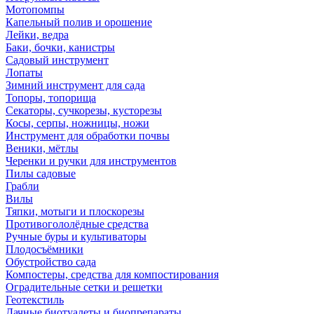
Мотопомпы
Капельный полив и орошение
Лейки, ведра
Баки, бочки, канистры
Садовый инструмент
Лопаты
Зимний инструмент для сада
Топоры, топорища
Секаторы, сучкорезы, кусторезы
Косы, серпы, ножницы, ножи
Инструмент для обработки почвы
Веники, мётлы
Черенки и ручки для инструментов
Пилы садовые
Грабли
Вилы
Тяпки, мотыги и плоскорезы
Противогололёдные средства
Ручные буры и культиваторы
Плодосъёмники
Обустройство сада
Компостеры, средства для компостирования
Оградительные сетки и решетки
Геотекстиль
Дачные биотуалеты и биопрепараты