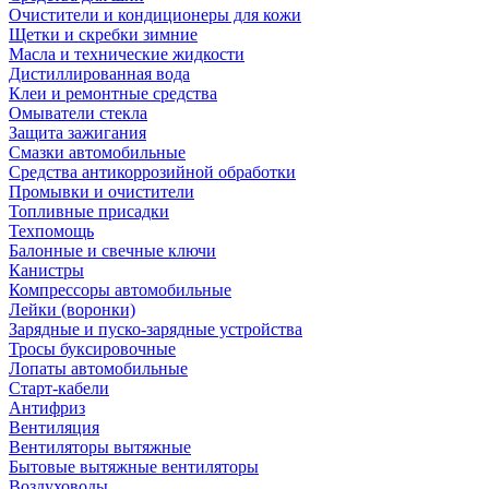
Очистители и кондиционеры для кожи
Щетки и скребки зимние
Масла и технические жидкости
Дистиллированная вода
Клеи и ремонтные средства
Омыватели стекла
Защита зажигания
Смазки автомобильные
Средства антикоррозийной обработки
Промывки и очистители
Топливные присадки
Техпомощь
Балонные и свечные ключи
Канистры
Компрессоры автомобильные
Лейки (воронки)
Зарядные и пуско-зарядные устройства
Тросы буксировочные
Лопаты автомобильные
Старт-кабели
Антифриз
Вентиляция
Вентиляторы вытяжные
Бытовые вытяжные вентиляторы
Воздуховоды