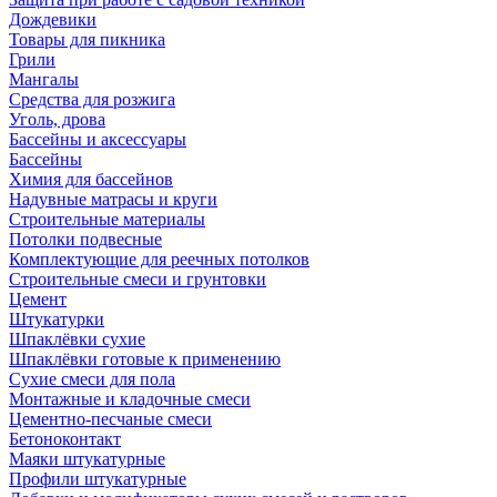
Дождевики
Товары для пикника
Грили
Мангалы
Средства для розжига
Уголь, дрова
Бассейны и аксессуары
Бассейны
Химия для бассейнов
Надувные матрасы и круги
Строительные материалы
Потолки подвесные
Комплектующие для реечных потолков
Строительные смеси и грунтовки
Цемент
Штукатурки
Шпаклёвки сухие
Шпаклёвки готовые к применению
Сухие смеси для пола
Монтажные и кладочные смеси
Цементно-песчаные смеси
Бетоноконтакт
Маяки штукатурные
Профили штукатурные