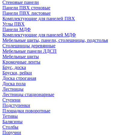
Стеновые панели
Панели ПВХ стеновые
Панели ПВХ листовые
Комплектующие для панелей ПВХ
Углы ПВХ
Панели МДФ
Комплектующие для панелей МДФ
Мебельные щиты, панели, столешницы, подстолья
Столешницы деревянные
Мебельные панели ЛДСП
Мебельные щиты
Кромочные ленты
Брус, доска
Бруски, рейки
Доска строганая
Доска пола
Лестницы
Лестницы стационарные
Ступени
Подступенки
Площадки поворотные
Тетивы
Балясины
Столбы
Поручни