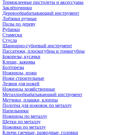
Термоклеевые пистолеты и аксессуары
Заклёпочники
Деревообрабатывающий инструмент
Лобзики ручные
Пилы по дереву
Рубанки
Стамески
Стусла
Шарнирно-губцевый инструмент
Пассатижи, плоскогубцы и тонкогубцы
Бокорезы, кусачки
Клещи, зажимы
Болторезы
Ножницы, ножи
Ножи строительные
Лезвия для ножей
Ножницы хозяйственные
Металлообрабатывающий инструмент
Метчики, плашки, клоппы
Полотна для ножовок по металлу
Напильники
Ножницы по металлу
Щетки по металлу
Ножовки по металлу
Ключи гаечные, разводные, головки