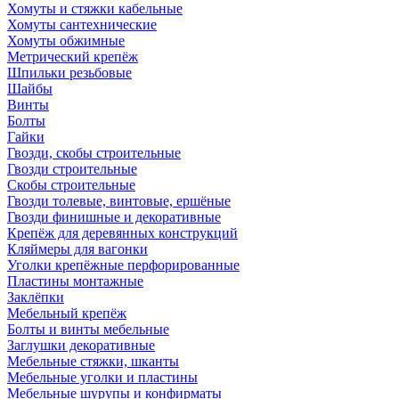
Хомуты и стяжки кабельные
Хомуты сантехнические
Хомуты обжимные
Метрический крепёж
Шпильки резьбовые
Шайбы
Винты
Болты
Гайки
Гвозди, скобы строительные
Гвозди строительные
Скобы строительные
Гвозди толевые, винтовые, ершёные
Гвозди финишные и декоративные
Крепёж для деревянных конструкций
Кляймеры для вагонки
Уголки крепёжные перфорированные
Пластины монтажные
Заклёпки
Мебельный крепёж
Болты и винты мебельные
Заглушки декоративные
Мебельные стяжки, шканты
Мебельные уголки и пластины
Мебельные шурупы и конфирматы