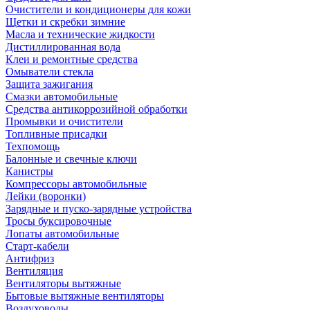
Очистители и кондиционеры для кожи
Щетки и скребки зимние
Масла и технические жидкости
Дистиллированная вода
Клеи и ремонтные средства
Омыватели стекла
Защита зажигания
Смазки автомобильные
Средства антикоррозийной обработки
Промывки и очистители
Топливные присадки
Техпомощь
Балонные и свечные ключи
Канистры
Компрессоры автомобильные
Лейки (воронки)
Зарядные и пуско-зарядные устройства
Тросы буксировочные
Лопаты автомобильные
Старт-кабели
Антифриз
Вентиляция
Вентиляторы вытяжные
Бытовые вытяжные вентиляторы
Воздуховоды