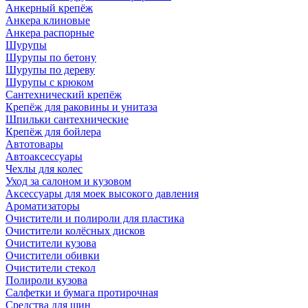
Анкерный крепёж
Анкера клиновые
Анкера распорные
Шурупы
Шурупы по бетону
Шурупы по дереву
Шурупы с крюком
Сантехнический крепёж
Крепёж для раковины и унитаза
Шпильки сантехнические
Крепёж для бойлера
Автотовары
Автоаксессуары
Чехлы для колес
Уход за салоном и кузовом
Аксессуары для моек высокого давления
Ароматизаторы
Очистители и полироли для пластика
Очистители колёсных дисков
Очистители кузова
Очистители обивки
Очистители стекол
Полироли кузова
Салфетки и бумага протирочная
Средства для шин