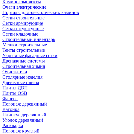
Каминокомплекты
Очаги электрические
Порталы для электрических каминов
Сетки строительные
Сетки армирующие
Сетки штукатурные
Сетки кладочные
Строительный инвентарь
Мешки строительные
Тенты строительные
Укрывные фасадные сетки
Дренажные системы
Строительная химия
Очистители
Столярные изделия
Древесные плиты
Плиты ДВП
Плиты OSB
Фанера
Погонаж деревянный
Вагонка
Плинтус деревянный
Уголок деревянный
Раскладка
Погонаж круглый