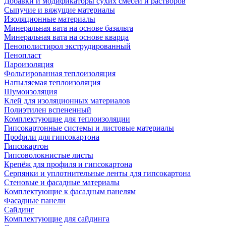
Добавки и модификаторы сухих смесей и растворов
Сыпучие и вяжущие материалы
Изоляционные материалы
Минеральная вата на основе базальта
Минеральная вата на основе кварца
Пенополистирол экструдированный
Пенопласт
Пароизоляция
Фольгированная теплоизоляция
Напыляемая теплоизоляция
Шумоизоляция
Клей для изоляционных материалов
Полиэтилен вспененный
Комплектующие для теплоизоляции
Гипсокартонные системы и листовые материалы
Профили для гипсокартона
Гипсокартон
Гипсоволокнистые листы
Крепёж для профиля и гипсокартона
Серпянки и уплотнительные ленты для гипсокартона
Стеновые и фасадные материалы
Комплектующие к фасадным панелям
Фасадные панели
Сайдинг
Комплектующие для сайдинга