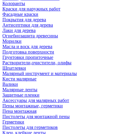
Колоранты
Краски для наружных работ
Фасадные краски
Покрытия для дерева
Антисептики для дерева
Лаки для дерева
Огнебиозащита древесины
Морилки
Масла и воск для дерева
Подготовка поверхности
Грунтовки пропиточные
Растворители,очистители, олифы
Шпатлевки
Малярный инструмент и материалы
Кисти малярные
Валики
Малярные ленты
Защитные пленки
Аксессуары для малярных работ
Пены монтажные, герметики
Пена монтажная
Пистолеты для монтажной пены
Герметики
Пистолеты для герметиков
Клеи, клейкие ленты