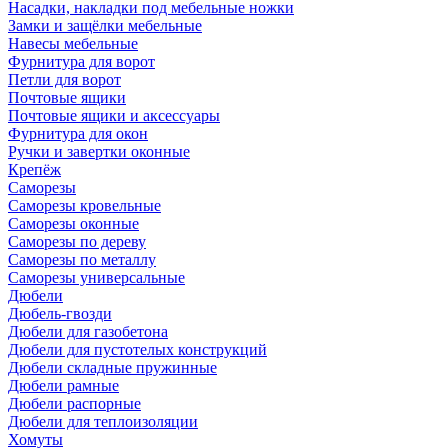
Насадки, накладки под мебельные ножки
Замки и защёлки мебельные
Навесы мебельные
Фурнитура для ворот
Петли для ворот
Почтовые ящики
Почтовые ящики и аксессуары
Фурнитура для окон
Ручки и завертки оконные
Крепёж
Саморезы
Саморезы кровельные
Саморезы оконные
Саморезы по дереву
Саморезы по металлу
Саморезы универсальные
Дюбели
Дюбель-гвозди
Дюбели для газобетона
Дюбели для пустотелых конструкций
Дюбели складные пружинные
Дюбели рамные
Дюбели распорные
Дюбели для теплоизоляции
Хомуты