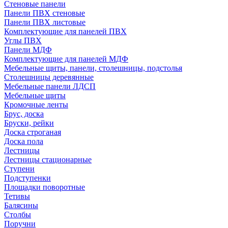
Стеновые панели
Панели ПВХ стеновые
Панели ПВХ листовые
Комплектующие для панелей ПВХ
Углы ПВХ
Панели МДФ
Комплектующие для панелей МДФ
Мебельные щиты, панели, столешницы, подстолья
Столешницы деревянные
Мебельные панели ЛДСП
Мебельные щиты
Кромочные ленты
Брус, доска
Бруски, рейки
Доска строганая
Доска пола
Лестницы
Лестницы стационарные
Ступени
Подступенки
Площадки поворотные
Тетивы
Балясины
Столбы
Поручни