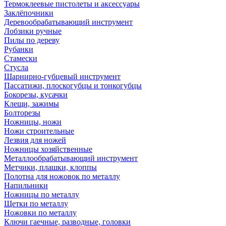
Термоклеевые пистолеты и аксессуары
Заклёпочники
Деревообрабатывающий инструмент
Лобзики ручные
Пилы по дереву
Рубанки
Стамески
Стусла
Шарнирно-губцевый инструмент
Пассатижи, плоскогубцы и тонкогубцы
Бокорезы, кусачки
Клещи, зажимы
Болторезы
Ножницы, ножи
Ножи строительные
Лезвия для ножей
Ножницы хозяйственные
Металлообрабатывающий инструмент
Метчики, плашки, клоппы
Полотна для ножовок по металлу
Напильники
Ножницы по металлу
Щетки по металлу
Ножовки по металлу
Ключи гаечные, разводные, головки