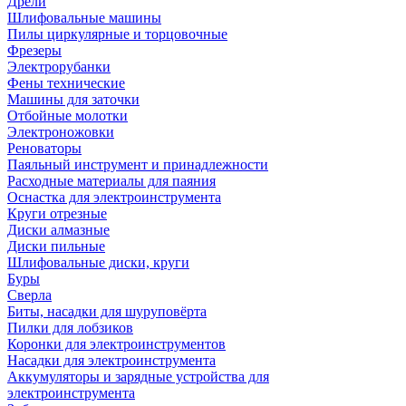
Дрели
Шлифовальные машины
Пилы циркулярные и торцовочные
Фрезеры
Электрорубанки
Фены технические
Машины для заточки
Отбойные молотки
Электроножовки
Реноваторы
Паяльный инструмент и принадлежности
Расходные материалы для паяния
Оснастка для электроинструмента
Круги отрезные
Диски алмазные
Диски пильные
Шлифовальные диски, круги
Буры
Сверла
Биты, насадки для шуруповёрта
Пилки для лобзиков
Коронки для электроинструментов
Насадки для электроинструмента
Аккумуляторы и зарядные устройства для
электроинструмента