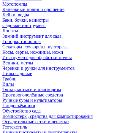
Мотопомпы
Капельный полив и орошение
Лейки, ведра
Баки, бочки, канистры
Садовый инструмент
Лопаты
Зимний инструмент для сада
Топоры, топорища
Секаторы, сучкорезы, кусторезы
Косы, серпы, ножницы, ножи
Инструмент для обработки почвы
Веники, мётлы
Черенки и ручки для инструментов
Пилы садовые
Грабли
Вилы
Тяпки, мотыги и плоскорезы
Противогололёдные средства
Ручные буры и культиваторы
Плодосъёмники
Обустройство сада
Компостеры, средства для компостирования
Оградительные сетки и решетки
Геотекстиль
Дачные биотуалеты и биопрепараты