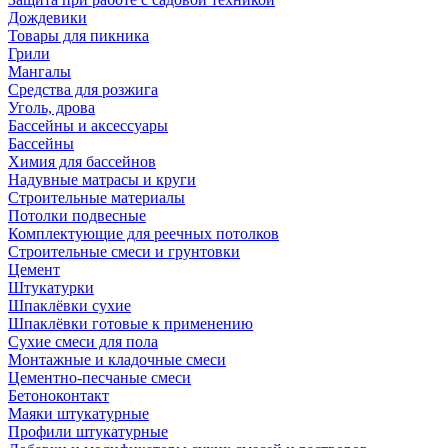
Дождевики
Товары для пикника
Грили
Мангалы
Средства для розжига
Уголь, дрова
Бассейны и аксессуары
Бассейны
Химия для бассейнов
Надувные матрасы и круги
Строительные материалы
Потолки подвесные
Комплектующие для реечных потолков
Строительные смеси и грунтовки
Цемент
Штукатурки
Шпаклёвки сухие
Шпаклёвки готовые к применению
Сухие смеси для пола
Монтажные и кладочные смеси
Цементно-песчаные смеси
Бетоноконтакт
Маяки штукатурные
Профили штукатурные