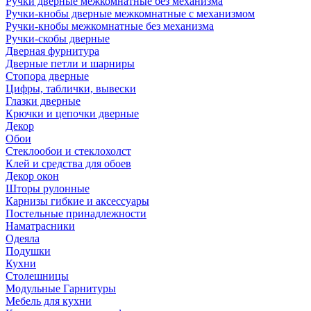
Ручки дверные межкомнатные без механизма
Ручки-кнобы дверные межкомнатные с механизмом
Ручки-кнобы межкомнатные без механизма
Ручки-скобы дверные
Дверная фурнитура
Дверные петли и шарниры
Стопора дверные
Цифры, таблички, вывески
Глазки дверные
Крючки и цепочки дверные
Декор
Обои
Стеклообои и стеклохолст
Клей и средства для обоев
Декор окон
Шторы рулонные
Карнизы гибкие и аксессуары
Постельные принадлежности
Наматрасники
Одеяла
Подушки
Кухни
Столешницы
Модульные Гарнитуры
Мебель для кухни