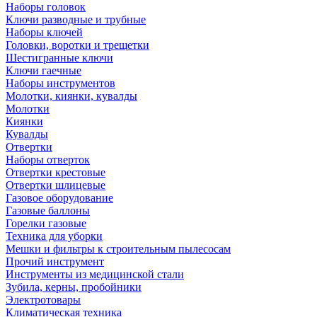
Наборы головок
Ключи разводные и трубные
Наборы ключей
Головки, воротки и трещетки
Шестигранные ключи
Ключи гаечные
Наборы инструментов
Молотки, киянки, кувалды
Молотки
Киянки
Кувалды
Отвертки
Наборы отверток
Отвертки крестовые
Отвертки шлицевые
Газовое оборудование
Газовые баллоны
Горелки газовые
Техника для уборки
Мешки и фильтры к строительным пылесосам
Прочий инструмент
Инструменты из медицинской стали
Зубила, керны, пробойники
Электротовары
Климатическая техника