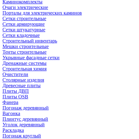
Каминокомплекты
Очаги электрические
Порталы для электрических каминов
Сетки строительные
Сетки армирующие
Сетки штукатурные
Сетки кладочные
Строительный инвентарь
Мешки строительные
Тенты строительные
Укрывные фасадные сетки
Дренажные системы
Строительная химия
Очистители
Столярные изделия
Древесные плиты
Плиты ДВП
Плиты OSB
Фанера
Погонаж деревянный
Вагонка
Плинтус деревянный
Уголок деревянный
Раскладка
Погонаж круглый