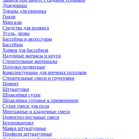
Дождевики
Товары для пикника
Грили
Мангалы
Средства для розжига
Уголь, дрова
Бассейны и аксессуары
Бассейны
Химия для бассейнов
Надувные матрасы и круги
Строительные материалы
Потолки подвесные
Комплектующие для реечных потолков
Строительные смеси и грунтовки
Цемент
Штукатурки
Шпаклёвки сухие
Шпаклёвки готовые к применению
Сухие смеси для пола
Монтажные и кладочные смеси
Цементно-песчаные смеси
Бетоноконтакт
Маяки штукатурные
Профили штукатурные