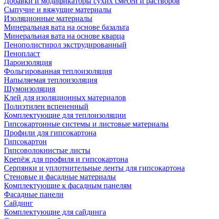
Добавки и модификаторы сухих смесей и растворов
Сыпучие и вяжущие материалы
Изоляционные материалы
Минеральная вата на основе базальта
Минеральная вата на основе кварца
Пенополистирол экструдированный
Пенопласт
Пароизоляция
Фольгированная теплоизоляция
Напыляемая теплоизоляция
Шумоизоляция
Клей для изоляционных материалов
Полиэтилен вспененный
Комплектующие для теплоизоляции
Гипсокартонные системы и листовые материалы
Профили для гипсокартона
Гипсокартон
Гипсоволокнистые листы
Крепёж для профиля и гипсокартона
Серпянки и уплотнительные ленты для гипсокартона
Стеновые и фасадные материалы
Комплектующие к фасадным панелям
Фасадные панели
Сайдинг
Комплектующие для сайдинга