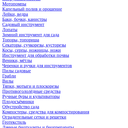
Мотопомпы
Капельный полив и орошение
Лейки, ведра
Баки, бочки, канистры
Садовый инструмент
Лопаты
Зимний инструмент для сада
Топоры, топорища
Секаторы, сучкорезы, кусторезы
Косы, серпы, ножницы, ножи
Инструмент для обработки почвы
Веники, мётлы
Черенки и ручки для инструментов
Пилы садовые
Грабли
Вилы
Тяпки, мотыги и плоскорезы
Противогололёдные средства
Ручные буры и культиваторы
Плодосъёмники
Обустройство сада
Компостеры, средства для компостирования
Оградительные сетки и решетки
Геотекстиль
Дачные биотуалеты и биопрепараты