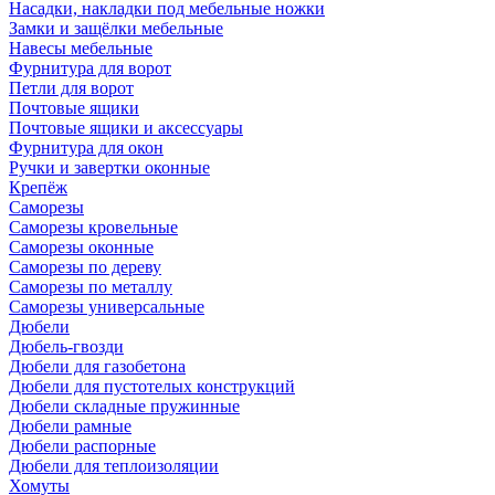
Насадки, накладки под мебельные ножки
Замки и защёлки мебельные
Навесы мебельные
Фурнитура для ворот
Петли для ворот
Почтовые ящики
Почтовые ящики и аксессуары
Фурнитура для окон
Ручки и завертки оконные
Крепёж
Саморезы
Саморезы кровельные
Саморезы оконные
Саморезы по дереву
Саморезы по металлу
Саморезы универсальные
Дюбели
Дюбель-гвозди
Дюбели для газобетона
Дюбели для пустотелых конструкций
Дюбели складные пружинные
Дюбели рамные
Дюбели распорные
Дюбели для теплоизоляции
Хомуты