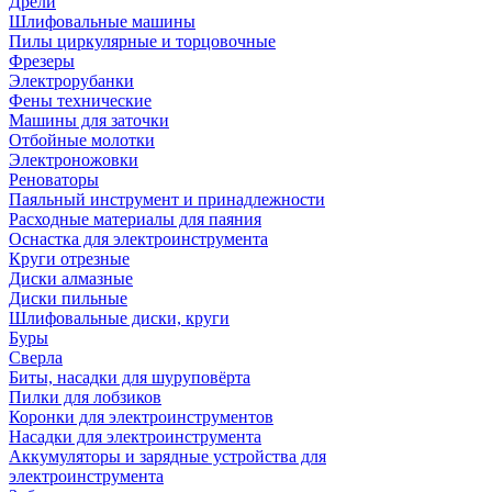
Дрели
Шлифовальные машины
Пилы циркулярные и торцовочные
Фрезеры
Электрорубанки
Фены технические
Машины для заточки
Отбойные молотки
Электроножовки
Реноваторы
Паяльный инструмент и принадлежности
Расходные материалы для паяния
Оснастка для электроинструмента
Круги отрезные
Диски алмазные
Диски пильные
Шлифовальные диски, круги
Буры
Сверла
Биты, насадки для шуруповёрта
Пилки для лобзиков
Коронки для электроинструментов
Насадки для электроинструмента
Аккумуляторы и зарядные устройства для
электроинструмента