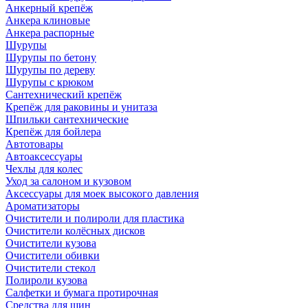
Анкерный крепёж
Анкера клиновые
Анкера распорные
Шурупы
Шурупы по бетону
Шурупы по дереву
Шурупы с крюком
Сантехнический крепёж
Крепёж для раковины и унитаза
Шпильки сантехнические
Крепёж для бойлера
Автотовары
Автоаксессуары
Чехлы для колес
Уход за салоном и кузовом
Аксессуары для моек высокого давления
Ароматизаторы
Очистители и полироли для пластика
Очистители колёсных дисков
Очистители кузова
Очистители обивки
Очистители стекол
Полироли кузова
Салфетки и бумага протирочная
Средства для шин