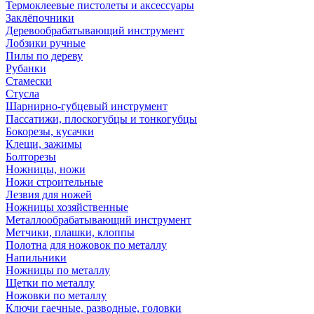
Термоклеевые пистолеты и аксессуары
Заклёпочники
Деревообрабатывающий инструмент
Лобзики ручные
Пилы по дереву
Рубанки
Стамески
Стусла
Шарнирно-губцевый инструмент
Пассатижи, плоскогубцы и тонкогубцы
Бокорезы, кусачки
Клещи, зажимы
Болторезы
Ножницы, ножи
Ножи строительные
Лезвия для ножей
Ножницы хозяйственные
Металлообрабатывающий инструмент
Метчики, плашки, клоппы
Полотна для ножовок по металлу
Напильники
Ножницы по металлу
Щетки по металлу
Ножовки по металлу
Ключи гаечные, разводные, головки