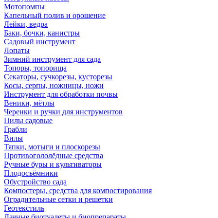
Мотопомпы
Капельный полив и орошение
Лейки, ведра
Баки, бочки, канистры
Садовый инструмент
Лопаты
Зимний инструмент для сада
Топоры, топорища
Секаторы, сучкорезы, кусторезы
Косы, серпы, ножницы, ножи
Инструмент для обработки почвы
Веники, мётлы
Черенки и ручки для инструментов
Пилы садовые
Грабли
Вилы
Тяпки, мотыги и плоскорезы
Противогололёдные средства
Ручные буры и культиваторы
Плодосъёмники
Обустройство сада
Компостеры, средства для компостирования
Оградительные сетки и решетки
Геотекстиль
Дачные биотуалеты и биопрепараты