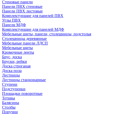
Стеновые панели
Панели ПВХ стеновые
Панели ПВХ листовые
Комплектующие для панелей ПВХ
Углы ПВХ
Панели МДФ
Комплектующие для панелей МДФ
Мебельные щиты, панели, столешницы, подстолья
Столешницы деревянные
Мебельные панели ЛДСП
Мебельные щиты
Кромочные ленты
Брус, доска
Бруски, рейки
Доска строганая
Доска пола
Лестницы
Лестницы стационарные
Ступени
Подступенки
Площадки поворотные
Тетивы
Балясины
Столбы
Поручни