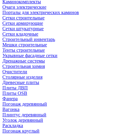
Каминокомплекты
Очаги электрические
Порталы для электрических каминов
Сетки строительные
Сетки армирующие
Сетки штукатурные
Сетки кладочные
Строительный инвентарь
Мешки строительные
Тенты строительные
Укрывные фасадные сетки
Дренажные системы
Строительная химия
Очистители
Столярные изделия
Древесные плиты
Плиты ДВП
Плиты OSB
Фанера
Погонаж деревянный
Вагонка
Плинтус деревянный
Уголок деревянный
Раскладка
Погонаж круглый