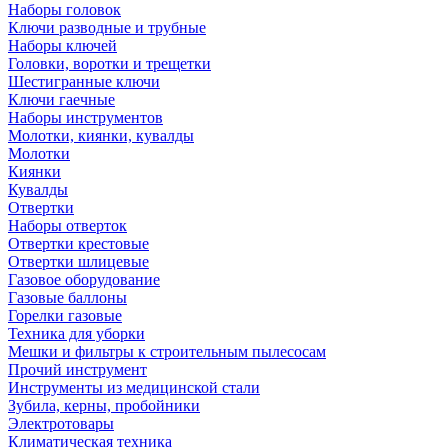
Наборы головок
Ключи разводные и трубные
Наборы ключей
Головки, воротки и трещетки
Шестигранные ключи
Ключи гаечные
Наборы инструментов
Молотки, киянки, кувалды
Молотки
Киянки
Кувалды
Отвертки
Наборы отверток
Отвертки крестовые
Отвертки шлицевые
Газовое оборудование
Газовые баллоны
Горелки газовые
Техника для уборки
Мешки и фильтры к строительным пылесосам
Прочий инструмент
Инструменты из медицинской стали
Зубила, керны, пробойники
Электротовары
Климатическая техника