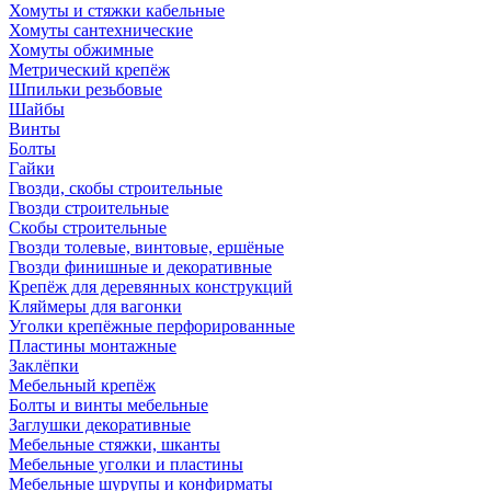
Хомуты и стяжки кабельные
Хомуты сантехнические
Хомуты обжимные
Метрический крепёж
Шпильки резьбовые
Шайбы
Винты
Болты
Гайки
Гвозди, скобы строительные
Гвозди строительные
Скобы строительные
Гвозди толевые, винтовые, ершёные
Гвозди финишные и декоративные
Крепёж для деревянных конструкций
Кляймеры для вагонки
Уголки крепёжные перфорированные
Пластины монтажные
Заклёпки
Мебельный крепёж
Болты и винты мебельные
Заглушки декоративные
Мебельные стяжки, шканты
Мебельные уголки и пластины
Мебельные шурупы и конфирматы