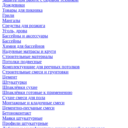
Дождевики
Товары для пикника
Грили
Мангалы
Средства для розжига
Уголь, дрова
Бассейны и аксессуары
Бассейны
Химия для бассейнов
Надувные матрасы и круги
Строительные материалы
Потолки подвесные
Комплектующие для реечных потолков
Строительные смеси и грунтовки
Цемент
Штукатурки
Шпаклёвки сухие
Шпаклёвки готовые к применению
Сухие смеси для пола
Монтажные и кладочные смеси
Цементно-песчаные смеси
Бетоноконтакт
Маяки штукатурные
Профили штукатурные