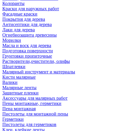
Колоранты
Краски для наружных работ
Фасадные краски
Покрытия для дерева
Антисептики для дерева
Лаки для дерева
Огнебиозащита древесины
Морилки
Масла и воск для дерева
Подготовка поверхности
Грунтовки пропиточные
Растворители,очистители, олифы
Шпатлевки
Малярный инструмент и материалы
Кисти малярные
Валики
Малярные ленты
Защитные пленки
Аксессуары для малярных работ
Пены монтажные, герметики
Пена монтажная
Пистолеты для монтажной пены
Герметики
Пистолеты для герметиков
Клеи, клейкие ленты