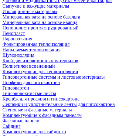
Добавки и модификаторы сухих смесей и растворов
Сыпучие и вяжущие материалы
Изоляционные материалы
Минеральная вата на основе базальта
Минеральная вата на основе кварца
Пенополистирол экструдированный
Пенопласт
Пароизоляция
Фольгированная теплоизоляция
Напыляемая теплоизоляция
Шумоизоляция
Клей для изоляционных материалов
Полиэтилен вспененный
Комплектующие для теплоизоляции
Гипсокартонные системы и листовые материалы
Профили для гипсокартона
Гипсокартон
Гипсоволокнистые листы
Крепёж для профиля и гипсокартона
Серпянки и уплотнительные ленты для гипсокартона
Стеновые и фасадные материалы
Комплектующие к фасадным панелям
Фасадные панели
Сайдинг
Комплектующие для сайдинга