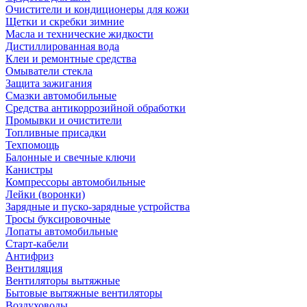
Очистители и кондиционеры для кожи
Щетки и скребки зимние
Масла и технические жидкости
Дистиллированная вода
Клеи и ремонтные средства
Омыватели стекла
Защита зажигания
Смазки автомобильные
Средства антикоррозийной обработки
Промывки и очистители
Топливные присадки
Техпомощь
Балонные и свечные ключи
Канистры
Компрессоры автомобильные
Лейки (воронки)
Зарядные и пуско-зарядные устройства
Тросы буксировочные
Лопаты автомобильные
Старт-кабели
Антифриз
Вентиляция
Вентиляторы вытяжные
Бытовые вытяжные вентиляторы
Воздуховоды