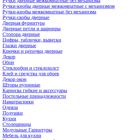
Ручки дверные межкомнатные без механизма
Ручки-кнобы дверные межкомнатные с механизмом
Ручки-кнобы межкомнатные без механизма
Ручки-скобы дверные
Дверная фурнитура
Дверные петли и шарниры
Стопора дверные
Цифры, таблички, вывески
Глазки дверные
Крючки и цепочки дверные
Декор
Обои
Стеклообои и стеклохолст
Клей и средства для обоев
Декор окон
Шторы рулонные
Карнизы гибкие и аксессуары
Постельные принадлежности
Наматрасники
Одеяла
Подушки
Кухни
Столешницы
Модульные Гарнитуры
Мебель для кухни