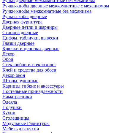
Ручки дверные межкомнатные без механизма
Ручки-кнобы дверные межкомнатные с механизмом
Ручки-кнобы межкомнатные без механизма
Ручки-скобы дверные
Дверная фурнитура
Дверные петли и шарниры
Стопора дверные
Цифры, таблички, вывески
Глазки дверные
Крючки и цепочки дверные
Декор
Обои
Стеклообои и стеклохолст
Клей и средства для обоев
Декор окон
Шторы рулонные
Карнизы гибкие и аксессуары
Постельные принадлежности
Наматрасники
Одеяла
Подушки
Кухни
Столешницы
Модульные Гарнитуры
Мебель для кухни