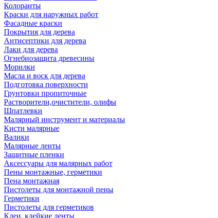
Колоранты
Краски для наружных работ
Фасадные краски
Покрытия для дерева
Антисептики для дерева
Лаки для дерева
Огнебиозащита древесины
Морилки
Масла и воск для дерева
Подготовка поверхности
Грунтовки пропиточные
Растворители,очистители, олифы
Шпатлевки
Малярный инструмент и материалы
Кисти малярные
Валики
Малярные ленты
Защитные пленки
Аксессуары для малярных работ
Пены монтажные, герметики
Пена монтажная
Пистолеты для монтажной пены
Герметики
Пистолеты для герметиков
Клеи, клейкие ленты