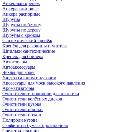
Анкерный крепёж
Анкера клиновые
Анкера распорные
Шурупы
Шурупы по бетону
Шурупы по дереву
Шурупы с крюком
Сантехнический крепёж
Крепёж для раковины и унитаза
Шпильки сантехнические
Крепёж для бойлера
Автотовары
Автоаксессуары
Чехлы для колес
Уход за салоном и кузовом
Аксессуары для моек высокого давления
Ароматизаторы
Очистители и полироли для пластика
Очистители колёсных дисков
Очистители кузова
Очистители обивки
Очистители стекол
Полироли кузова
Салфетки и бумага протирочная
Средства для шин