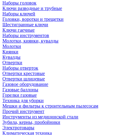
Наборы головок
Ключи разводные и трубные
Наборы ключей
Головки, воротки и трещетки
Шестигранные ключи
Ключи гаечные
Наборы инструментов
Молотки, киянки, кувалды
Молотки
Киянки
Кувалды
Отвертки
Наборы отверток
Отвертки крестовые
Отвертки шлицевые
Газовое оборудование
Газовые баллоны
Горелки газовые
Техника для уборки
Мешки и фильтры к строительным пылесосам
Прочий инструмент
Инструменты из медицинской стали
Зубила, керны, пробойники
Электротовары
Климатическая техника