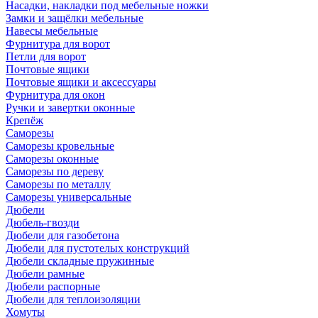
Насадки, накладки под мебельные ножки
Замки и защёлки мебельные
Навесы мебельные
Фурнитура для ворот
Петли для ворот
Почтовые ящики
Почтовые ящики и аксессуары
Фурнитура для окон
Ручки и завертки оконные
Крепёж
Саморезы
Саморезы кровельные
Саморезы оконные
Саморезы по дереву
Саморезы по металлу
Саморезы универсальные
Дюбели
Дюбель-гвозди
Дюбели для газобетона
Дюбели для пустотелых конструкций
Дюбели складные пружинные
Дюбели рамные
Дюбели распорные
Дюбели для теплоизоляции
Хомуты