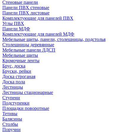
Стеновые панели
Панели ПВХ стеновые
Панели ПВХ листовые
Комплектующие для панелей ПВХ
Углы ПВХ
Панели МДФ
Комплектующие для панелей МДФ
Мебельные щиты, панели, столешницы, подстолья
Столешницы деревянные
Мебельные панели ЛДСП
Мебельные щиты
Кромочные ленты
Брус, доска
Бруски, рейки
Доска строганая
Доска пола
Лестницы
Лестницы стационарные
Ступени
Подступенки
Площадки поворотные
Тетивы
Балясины
Столбы
Поручни