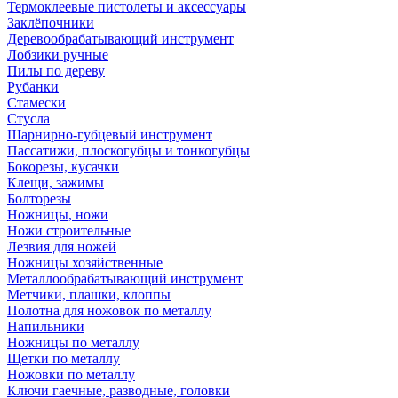
Термоклеевые пистолеты и аксессуары
Заклёпочники
Деревообрабатывающий инструмент
Лобзики ручные
Пилы по дереву
Рубанки
Стамески
Стусла
Шарнирно-губцевый инструмент
Пассатижи, плоскогубцы и тонкогубцы
Бокорезы, кусачки
Клещи, зажимы
Болторезы
Ножницы, ножи
Ножи строительные
Лезвия для ножей
Ножницы хозяйственные
Металлообрабатывающий инструмент
Метчики, плашки, клоппы
Полотна для ножовок по металлу
Напильники
Ножницы по металлу
Щетки по металлу
Ножовки по металлу
Ключи гаечные, разводные, головки