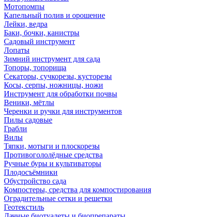
Мотопомпы
Капельный полив и орошение
Лейки, ведра
Баки, бочки, канистры
Садовый инструмент
Лопаты
Зимний инструмент для сада
Топоры, топорища
Секаторы, сучкорезы, кусторезы
Косы, серпы, ножницы, ножи
Инструмент для обработки почвы
Веники, мётлы
Черенки и ручки для инструментов
Пилы садовые
Грабли
Вилы
Тяпки, мотыги и плоскорезы
Противогололёдные средства
Ручные буры и культиваторы
Плодосъёмники
Обустройство сада
Компостеры, средства для компостирования
Оградительные сетки и решетки
Геотекстиль
Дачные биотуалеты и биопрепараты