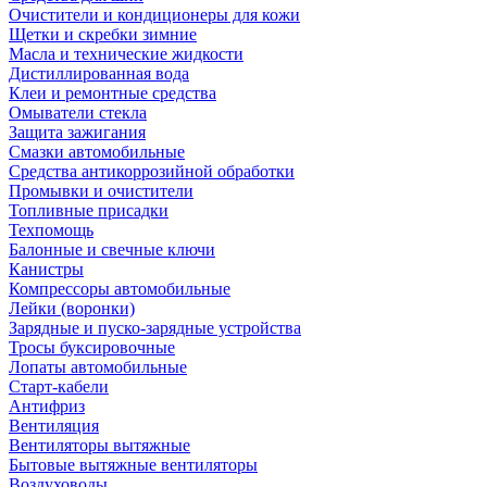
Очистители и кондиционеры для кожи
Щетки и скребки зимние
Масла и технические жидкости
Дистиллированная вода
Клеи и ремонтные средства
Омыватели стекла
Защита зажигания
Смазки автомобильные
Средства антикоррозийной обработки
Промывки и очистители
Топливные присадки
Техпомощь
Балонные и свечные ключи
Канистры
Компрессоры автомобильные
Лейки (воронки)
Зарядные и пуско-зарядные устройства
Тросы буксировочные
Лопаты автомобильные
Старт-кабели
Антифриз
Вентиляция
Вентиляторы вытяжные
Бытовые вытяжные вентиляторы
Воздуховоды