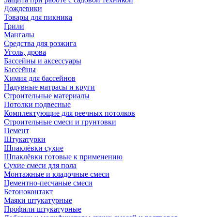
Дождевики
Товары для пикника
Грили
Мангалы
Средства для розжига
Уголь, дрова
Бассейны и аксессуары
Бассейны
Химия для бассейнов
Надувные матрасы и круги
Строительные материалы
Потолки подвесные
Комплектующие для реечных потолков
Строительные смеси и грунтовки
Цемент
Штукатурки
Шпаклёвки сухие
Шпаклёвки готовые к применению
Сухие смеси для пола
Монтажные и кладочные смеси
Цементно-песчаные смеси
Бетоноконтакт
Маяки штукатурные
Профили штукатурные