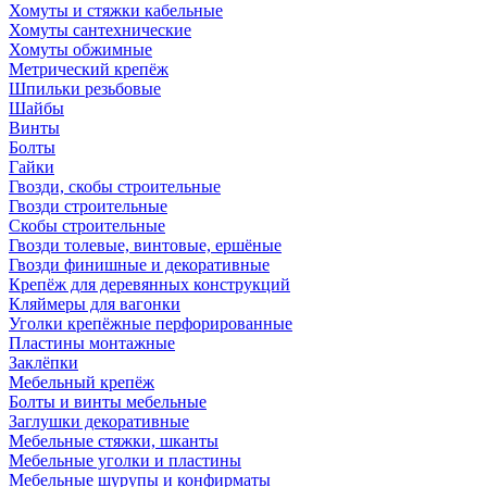
Хомуты и стяжки кабельные
Хомуты сантехнические
Хомуты обжимные
Метрический крепёж
Шпильки резьбовые
Шайбы
Винты
Болты
Гайки
Гвозди, скобы строительные
Гвозди строительные
Скобы строительные
Гвозди толевые, винтовые, ершёные
Гвозди финишные и декоративные
Крепёж для деревянных конструкций
Кляймеры для вагонки
Уголки крепёжные перфорированные
Пластины монтажные
Заклёпки
Мебельный крепёж
Болты и винты мебельные
Заглушки декоративные
Мебельные стяжки, шканты
Мебельные уголки и пластины
Мебельные шурупы и конфирматы