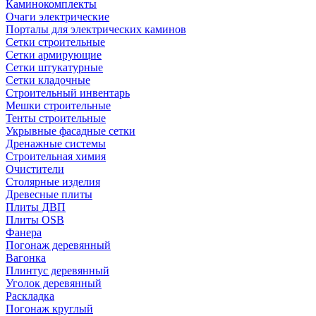
Каминокомплекты
Очаги электрические
Порталы для электрических каминов
Сетки строительные
Сетки армирующие
Сетки штукатурные
Сетки кладочные
Строительный инвентарь
Мешки строительные
Тенты строительные
Укрывные фасадные сетки
Дренажные системы
Строительная химия
Очистители
Столярные изделия
Древесные плиты
Плиты ДВП
Плиты OSB
Фанера
Погонаж деревянный
Вагонка
Плинтус деревянный
Уголок деревянный
Раскладка
Погонаж круглый