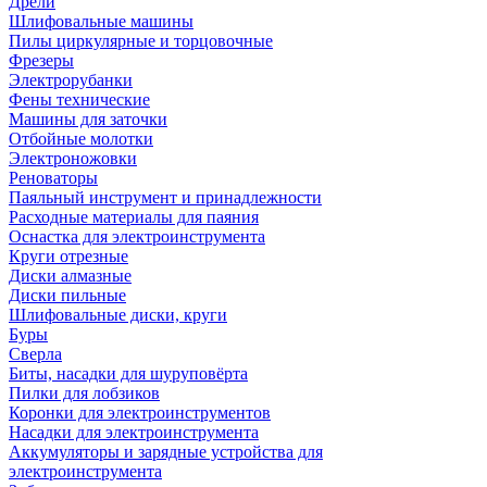
Дрели
Шлифовальные машины
Пилы циркулярные и торцовочные
Фрезеры
Электрорубанки
Фены технические
Машины для заточки
Отбойные молотки
Электроножовки
Реноваторы
Паяльный инструмент и принадлежности
Расходные материалы для паяния
Оснастка для электроинструмента
Круги отрезные
Диски алмазные
Диски пильные
Шлифовальные диски, круги
Буры
Сверла
Биты, насадки для шуруповёрта
Пилки для лобзиков
Коронки для электроинструментов
Насадки для электроинструмента
Аккумуляторы и зарядные устройства для
электроинструмента