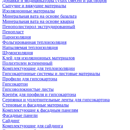
Добавки и модификаторы сухих смесей и растворов
Сыпучие и вяжущие материалы
Изоляционные материалы
Минеральная вата на основе базальта
Минеральная вата на основе кварца
Пенополистирол экструдированный
Пенопласт
Пароизоляция
Фольгированная теплоизоляция
Напыляемая теплоизоляция
Шумоизоляция
Клей для изоляционных материалов
Полиэтилен вспененный
Комплектующие для теплоизоляции
Гипсокартонные системы и листовые материалы
Профили для гипсокартона
Гипсокартон
Гипсоволокнистые листы
Крепёж для профиля и гипсокартона
Серпянки и уплотнительные ленты для гипсокартона
Стеновые и фасадные материалы
Комплектующие к фасадным панелям
Фасадные панели
Сайдинг
Комплектующие для сайдинга