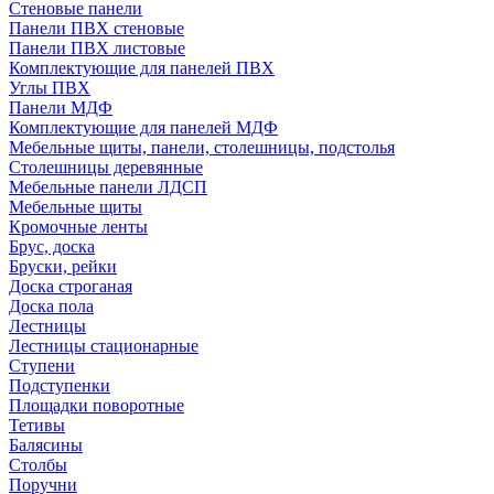
Стеновые панели
Панели ПВХ стеновые
Панели ПВХ листовые
Комплектующие для панелей ПВХ
Углы ПВХ
Панели МДФ
Комплектующие для панелей МДФ
Мебельные щиты, панели, столешницы, подстолья
Столешницы деревянные
Мебельные панели ЛДСП
Мебельные щиты
Кромочные ленты
Брус, доска
Бруски, рейки
Доска строганая
Доска пола
Лестницы
Лестницы стационарные
Ступени
Подступенки
Площадки поворотные
Тетивы
Балясины
Столбы
Поручни