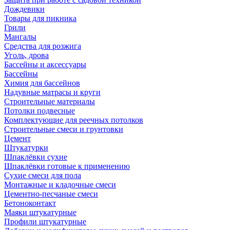
Дождевики
Товары для пикника
Грили
Мангалы
Средства для розжига
Уголь, дрова
Бассейны и аксессуары
Бассейны
Химия для бассейнов
Надувные матрасы и круги
Строительные материалы
Потолки подвесные
Комплектующие для реечных потолков
Строительные смеси и грунтовки
Цемент
Штукатурки
Шпаклёвки сухие
Шпаклёвки готовые к применению
Сухие смеси для пола
Монтажные и кладочные смеси
Цементно-песчаные смеси
Бетоноконтакт
Маяки штукатурные
Профили штукатурные