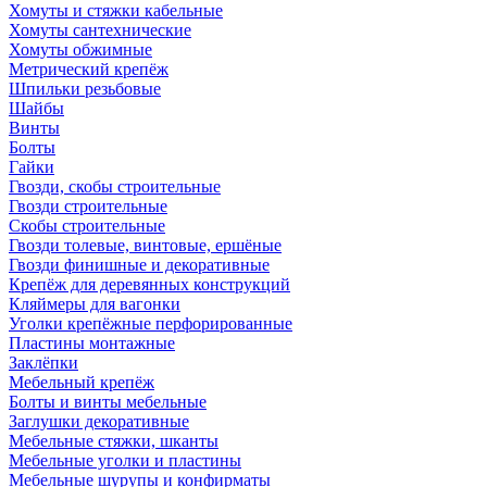
Хомуты и стяжки кабельные
Хомуты сантехнические
Хомуты обжимные
Метрический крепёж
Шпильки резьбовые
Шайбы
Винты
Болты
Гайки
Гвозди, скобы строительные
Гвозди строительные
Скобы строительные
Гвозди толевые, винтовые, ершёные
Гвозди финишные и декоративные
Крепёж для деревянных конструкций
Кляймеры для вагонки
Уголки крепёжные перфорированные
Пластины монтажные
Заклёпки
Мебельный крепёж
Болты и винты мебельные
Заглушки декоративные
Мебельные стяжки, шканты
Мебельные уголки и пластины
Мебельные шурупы и конфирматы