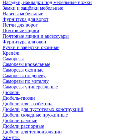
Насадки, накладки под мебельные ножки
Замки и защёлки мебельные
Навесы мебельные
Фурнитура для ворот
Петли для ворот
Почтовые ящики
Почтовые ящики и аксессуары
Фурнитура для окон
Ручки и завертки оконные
Крепёж
Саморезы
Саморезы кровельные
Саморезы оконные
Саморезы по дереву
Саморезы по металлу
Саморезы универсальные
Дюбели
Дюбель-гвозди
Дюбели для газобетона
Дюбели для пустотелых конструкций
Дюбели складные пружинные
Дюбели рамные
Дюбели распорные
Дюбели для теплоизоляции
Хомуты