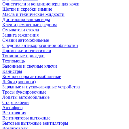
Очистители и кондиционеры для кожи
Щетки и скребки зимние
Масла и технические жидкости
Дистиллированная вода
Клеи и ремонтные средства
Омыватели стекла
Защита зажигания
Смазки автомобильные
Средства антикоррозийной обработки
Промывки и очистители
Топливные присадки
Техпомощь
Балонные и свечные ключи
Канистры
Компрессоры автомобильные
Лейки (воронки)
Зарядные и пуско-зарядные устройства
Тросы буксировочные
Лопаты автомобильные
Старт-кабели
Антифриз
Вентиляция
Вентиляторы вытяжные
Бытовые вытяжные вентиляторы
Воздуховоды