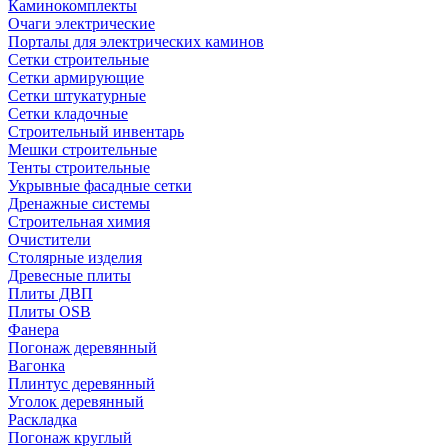
Каминокомплекты
Очаги электрические
Порталы для электрических каминов
Сетки строительные
Сетки армирующие
Сетки штукатурные
Сетки кладочные
Строительный инвентарь
Мешки строительные
Тенты строительные
Укрывные фасадные сетки
Дренажные системы
Строительная химия
Очистители
Столярные изделия
Древесные плиты
Плиты ДВП
Плиты OSB
Фанера
Погонаж деревянный
Вагонка
Плинтус деревянный
Уголок деревянный
Раскладка
Погонаж круглый