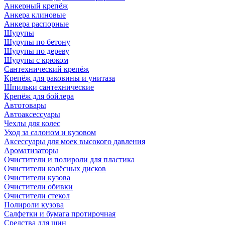
Анкерный крепёж
Анкера клиновые
Анкера распорные
Шурупы
Шурупы по бетону
Шурупы по дереву
Шурупы с крюком
Сантехнический крепёж
Крепёж для раковины и унитаза
Шпильки сантехнические
Крепёж для бойлера
Автотовары
Автоаксессуары
Чехлы для колес
Уход за салоном и кузовом
Аксессуары для моек высокого давления
Ароматизаторы
Очистители и полироли для пластика
Очистители колёсных дисков
Очистители кузова
Очистители обивки
Очистители стекол
Полироли кузова
Салфетки и бумага протирочная
Средства для шин