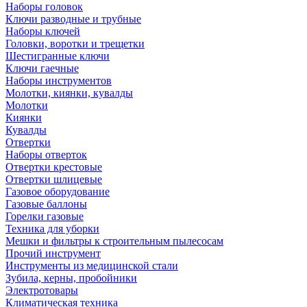
Наборы головок
Ключи разводные и трубные
Наборы ключей
Головки, воротки и трещетки
Шестигранные ключи
Ключи гаечные
Наборы инструментов
Молотки, киянки, кувалды
Молотки
Киянки
Кувалды
Отвертки
Наборы отверток
Отвертки крестовые
Отвертки шлицевые
Газовое оборудование
Газовые баллоны
Горелки газовые
Техника для уборки
Мешки и фильтры к строительным пылесосам
Прочий инструмент
Инструменты из медицинской стали
Зубила, керны, пробойники
Электротовары
Климатическая техника