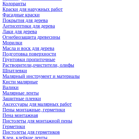
Колоранты
Краски для наружных работ
Фасадные краски
Покрытия для дерева
Антисептики для дерева
Лаки для дерева
Огнебиозащита древесины
Морилки
Масла и воск для дерева
Подготовка поверхности
Грунтовки пропиточные
Растворители,очистители, олифы
Шпатлевки
Малярный инструмент и материалы
Кисти малярные
Валики
Малярные ленты
Защитные пленки
Аксессуары для малярных работ
Пены монтажные, герметики
Пена монтажная
Пистолеты для монтажной пены
Герметики
Пистолеты для герметиков
Клеи, клейкие ленты