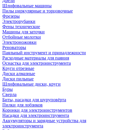
Дрели
Шлифовальные машины
Пилы циркулярные и торцовочные
Фрезеры
Электрорубанки
Фены технические
Машины для заточки
Отбойные молотки
Электроножовки
Реноваторы
Паяльный инструмент и принадлежности
Расходные материалы для паяния
Оснастка для электроинструмента
Круги отрезные
Диски алмазные
Диски пильные
Шлифовальные диски, круги
Буры
Сверла
Биты, насадки для шуруповёрта
Пилки для лобзиков
Коронки для электроинструментов
Насадки для электроинструмента
Аккумуляторы и зарядные устройства для
электроинструмента