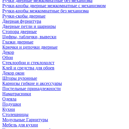
Ручки дверные межкомнатные без механизма
Ручки-кнобы дверные межкомнатные с механизмом
Ручки-кнобы межкомнатные без механизма
Ручки-скобы дверные
Дверная фурнитура
Дверные петли и шарниры
Стопора дверные
Цифры, таблички, вывески
Глазки дверные
Крючки и цепочки дверные
Декор
Обои
Стеклообои и стеклохолст
Клей и средства для обоев
Декор окон
Шторы рулонные
Карнизы гибкие и аксессуары
Постельные принадлежности
Наматрасники
Одеяла
Подушки
Кухни
Столешницы
Модульные Гарнитуры
Мебель для кухни