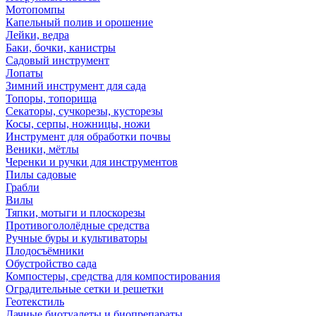
Мотопомпы
Капельный полив и орошение
Лейки, ведра
Баки, бочки, канистры
Садовый инструмент
Лопаты
Зимний инструмент для сада
Топоры, топорища
Секаторы, сучкорезы, кусторезы
Косы, серпы, ножницы, ножи
Инструмент для обработки почвы
Веники, мётлы
Черенки и ручки для инструментов
Пилы садовые
Грабли
Вилы
Тяпки, мотыги и плоскорезы
Противогололёдные средства
Ручные буры и культиваторы
Плодосъёмники
Обустройство сада
Компостеры, средства для компостирования
Оградительные сетки и решетки
Геотекстиль
Дачные биотуалеты и биопрепараты