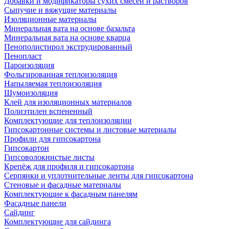
Добавки и модификаторы сухих смесей и растворов
Сыпучие и вяжущие материалы
Изоляционные материалы
Минеральная вата на основе базальта
Минеральная вата на основе кварца
Пенополистирол экструдированный
Пенопласт
Пароизоляция
Фольгированная теплоизоляция
Напыляемая теплоизоляция
Шумоизоляция
Клей для изоляционных материалов
Полиэтилен вспененный
Комплектующие для теплоизоляции
Гипсокартонные системы и листовые материалы
Профили для гипсокартона
Гипсокартон
Гипсоволокнистые листы
Крепёж для профиля и гипсокартона
Серпянки и уплотнительные ленты для гипсокартона
Стеновые и фасадные материалы
Комплектующие к фасадным панелям
Фасадные панели
Сайдинг
Комплектующие для сайдинга