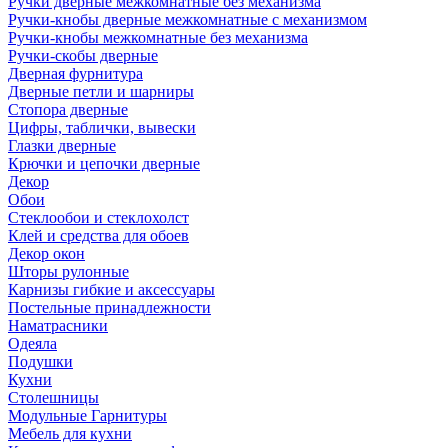
Ручки дверные межкомнатные без механизма
Ручки-кнобы дверные межкомнатные с механизмом
Ручки-кнобы межкомнатные без механизма
Ручки-скобы дверные
Дверная фурнитура
Дверные петли и шарниры
Стопора дверные
Цифры, таблички, вывески
Глазки дверные
Крючки и цепочки дверные
Декор
Обои
Стеклообои и стеклохолст
Клей и средства для обоев
Декор окон
Шторы рулонные
Карнизы гибкие и аксессуары
Постельные принадлежности
Наматрасники
Одеяла
Подушки
Кухни
Столешницы
Модульные Гарнитуры
Мебель для кухни