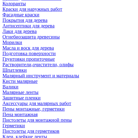
Колоранты
Краски для наружных работ
Фасадные краски
Покрытия для дерева
Антисептики для дерева
Лаки для дерева
Огнебиозащита древесины
Морилки
Масла и воск для дерева
Подготовка поверхности
Грунтовки пропиточные
Растворители,очистители, олифы
Шпатлевки
Малярный инструмент и материалы
Кисти малярные
Валики
Малярные ленты
Защитные пленки
Аксессуары для малярных работ
Пены монтажные, герметики
Пена монтажная
Пистолеты для монтажной пены
Герметики
Пистолеты для герметиков
Клеи, клейкие ленты