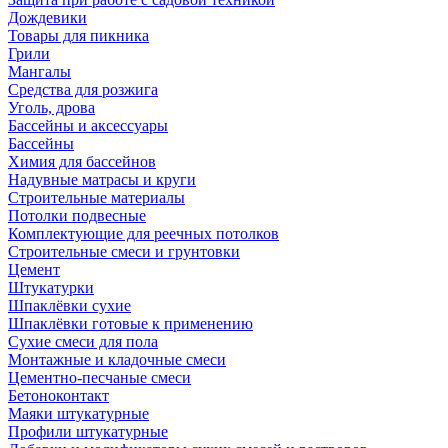
Дождевики
Товары для пикника
Грили
Мангалы
Средства для розжига
Уголь, дрова
Бассейны и аксессуары
Бассейны
Химия для бассейнов
Надувные матрасы и круги
Строительные материалы
Потолки подвесные
Комплектующие для реечных потолков
Строительные смеси и грунтовки
Цемент
Штукатурки
Шпаклёвки сухие
Шпаклёвки готовые к применению
Сухие смеси для пола
Монтажные и кладочные смеси
Цементно-песчаные смеси
Бетоноконтакт
Маяки штукатурные
Профили штукатурные