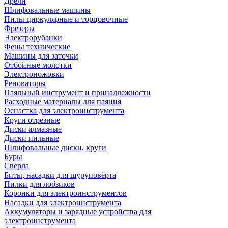
Дрели
Шлифовальные машины
Пилы циркулярные и торцовочные
Фрезеры
Электрорубанки
Фены технические
Машины для заточки
Отбойные молотки
Электроножовки
Реноваторы
Паяльный инструмент и принадлежности
Расходные материалы для паяния
Оснастка для электроинструмента
Круги отрезные
Диски алмазные
Диски пильные
Шлифовальные диски, круги
Буры
Сверла
Биты, насадки для шуруповёрта
Пилки для лобзиков
Коронки для электроинструментов
Насадки для электроинструмента
Аккумуляторы и зарядные устройства для
электроинструмента