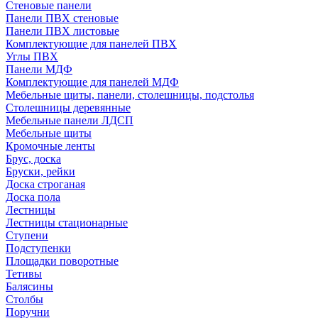
Стеновые панели
Панели ПВХ стеновые
Панели ПВХ листовые
Комплектующие для панелей ПВХ
Углы ПВХ
Панели МДФ
Комплектующие для панелей МДФ
Мебельные щиты, панели, столешницы, подстолья
Столешницы деревянные
Мебельные панели ЛДСП
Мебельные щиты
Кромочные ленты
Брус, доска
Бруски, рейки
Доска строганая
Доска пола
Лестницы
Лестницы стационарные
Ступени
Подступенки
Площадки поворотные
Тетивы
Балясины
Столбы
Поручни