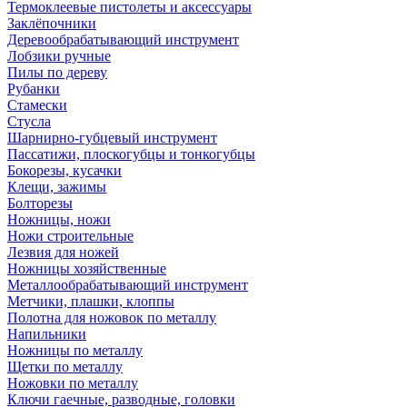
Термоклеевые пистолеты и аксессуары
Заклёпочники
Деревообрабатывающий инструмент
Лобзики ручные
Пилы по дереву
Рубанки
Стамески
Стусла
Шарнирно-губцевый инструмент
Пассатижи, плоскогубцы и тонкогубцы
Бокорезы, кусачки
Клещи, зажимы
Болторезы
Ножницы, ножи
Ножи строительные
Лезвия для ножей
Ножницы хозяйственные
Металлообрабатывающий инструмент
Метчики, плашки, клоппы
Полотна для ножовок по металлу
Напильники
Ножницы по металлу
Щетки по металлу
Ножовки по металлу
Ключи гаечные, разводные, головки