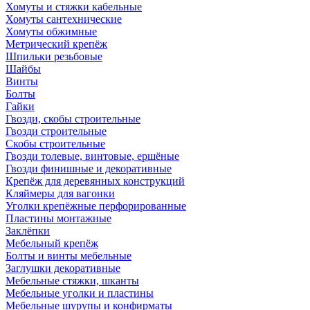
Хомуты и стяжки кабельные
Хомуты сантехнические
Хомуты обжимные
Метрический крепёж
Шпильки резьбовые
Шайбы
Винты
Болты
Гайки
Гвозди, скобы строительные
Гвозди строительные
Скобы строительные
Гвозди толевые, винтовые, ершёные
Гвозди финишные и декоративные
Крепёж для деревянных конструкций
Кляймеры для вагонки
Уголки крепёжные перфорированные
Пластины монтажные
Заклёпки
Мебельный крепёж
Болты и винты мебельные
Заглушки декоративные
Мебельные стяжки, шканты
Мебельные уголки и пластины
Мебельные шурупы и конфирматы