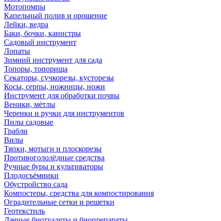
Мотопомпы
Капельный полив и орошение
Лейки, ведра
Баки, бочки, канистры
Садовый инструмент
Лопаты
Зимний инструмент для сада
Топоры, топорища
Секаторы, сучкорезы, кусторезы
Косы, серпы, ножницы, ножи
Инструмент для обработки почвы
Веники, мётлы
Черенки и ручки для инструментов
Пилы садовые
Грабли
Вилы
Тяпки, мотыги и плоскорезы
Противогололёдные средства
Ручные буры и культиваторы
Плодосъёмники
Обустройство сада
Компостеры, средства для компостирования
Оградительные сетки и решетки
Геотекстиль
Дачные биотуалеты и биопрепараты