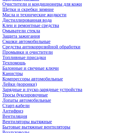
Очистители и кондиционеры для кожи
Щетки и скребки зимние
Масла и технические жидкости
Дистиллированная вода
Клеи и ремонтные средства
Омыватели стекла
Защита зажигания
Смазки автомобильные
Средства антикоррозийной обработки
Промывки и очистители
Топливные присадки
Техпомощь
Балонные и свечные ключи
Канистры
Компрессоры автомобильные
Лейки (воронки)
Зарядные и пуско-зарядные устройства
Тросы буксировочные
Лопаты автомобильные
Старт-кабели
Антифриз
Вентиляция
Вентиляторы вытяжные
Бытовые вытяжные вентиляторы
Воздуховоды