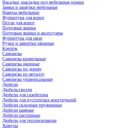
Насадки, накладки под мебельные ножки
Замки и защёлки мебельные
Навесы мебельные
Фурнитура для ворот
Петли для ворот
Почтовые ящики
Почтовые ящики и аксессуары
Фурнитура для окон
Ручки и завертки оконные
Крепёж
Саморезы
Саморезы кровельные
Саморезы оконные
Саморезы по дереву
Саморезы по металлу
Саморезы универсальные
Дюбели
Дюбель-гвозди
Дюбели для газобетона
Дюбели для пустотелых конструкций
Дюбели складные пружинные
Дюбели рамные
Дюбели распорные
Дюбели для теплоизоляции
Хомуты