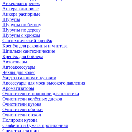
Анкерный крепёж
Анкера клиновые
Анкера распорные
Шурупы
Шурупы по бетону
Шурупы по дереву
Шурупы с крюком
Сантехнический крепёж
Крепёж для раковины и унитаза
Шпильки сантехнические
Крепёж для бойлера
Автотовары
Автоаксессуары
Чехлы для колес
Уход за салоном и кузовом
Аксессуары для моек высокого давления
Ароматизаторы
Очистители и полироли для пластика
Очистители колёсных дисков
Очистители кузова
Очистители обивки
Очистители стекол
Полироли кузова
Салфетки и бумага протирочная
Средства для шин