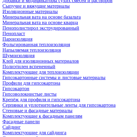
Добавки и модификаторы сухих смесей и растворов
Сыпучие и вяжущие материалы
Изоляционные материалы
Минеральная вата на основе базальта
Минеральная вата на основе кварца
Пенополистирол экструдированный
Пенопласт
Пароизоляция
Фольгированная теплоизоляция
Напыляемая теплоизоляция
Шумоизоляция
Клей для изоляционных материалов
Полиэтилен вспененный
Комплектующие для теплоизоляции
Гипсокартонные системы и листовые материалы
Профили для гипсокартона
Гипсокартон
Гипсоволокнистые листы
Крепёж для профиля и гипсокартона
Серпянки и уплотнительные ленты для гипсокартона
Стеновые и фасадные материалы
Комплектующие к фасадным панелям
Фасадные панели
Сайдинг
Комплектующие для сайдинга