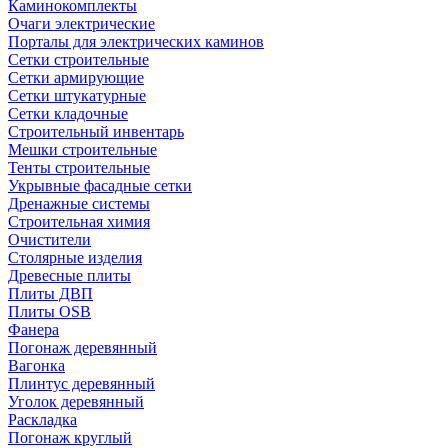
Каминокомплекты
Очаги электрические
Порталы для электрических каминов
Сетки строительные
Сетки армирующие
Сетки штукатурные
Сетки кладочные
Строительный инвентарь
Мешки строительные
Тенты строительные
Укрывные фасадные сетки
Дренажные системы
Строительная химия
Очистители
Столярные изделия
Древесные плиты
Плиты ДВП
Плиты OSB
Фанера
Погонаж деревянный
Вагонка
Плинтус деревянный
Уголок деревянный
Раскладка
Погонаж круглый