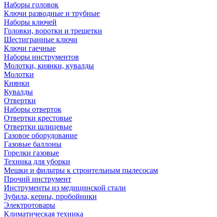
Наборы головок
Ключи разводные и трубные
Наборы ключей
Головки, воротки и трещетки
Шестигранные ключи
Ключи гаечные
Наборы инструментов
Молотки, киянки, кувалды
Молотки
Киянки
Кувалды
Отвертки
Наборы отверток
Отвертки крестовые
Отвертки шлицевые
Газовое оборудование
Газовые баллоны
Горелки газовые
Техника для уборки
Мешки и фильтры к строительным пылесосам
Прочий инструмент
Инструменты из медицинской стали
Зубила, керны, пробойники
Электротовары
Климатическая техника