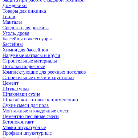
Дождевики
Товары для пикника
Грили
Мангалы
Средства для розжига
Уголь, дрова
Бассейны и аксессуары
Бассейны
Химия для бассейнов
Надувные матрасы и круги
Строительные материалы
Потолки подвесные
Комплектующие для реечных потолков
Строительные смеси и грунтовки
Цемент
Штукатурки
Шпаклёвки сухие
Шпаклёвки готовые к применению
Сухие смеси для пола
Монтажные и кладочные смеси
Цементно-песчаные смеси
Бетоноконтакт
Маяки штукатурные
Профили штукатурные