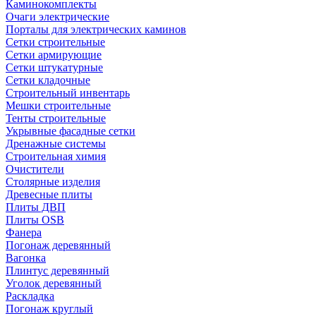
Каминокомплекты
Очаги электрические
Порталы для электрических каминов
Сетки строительные
Сетки армирующие
Сетки штукатурные
Сетки кладочные
Строительный инвентарь
Мешки строительные
Тенты строительные
Укрывные фасадные сетки
Дренажные системы
Строительная химия
Очистители
Столярные изделия
Древесные плиты
Плиты ДВП
Плиты OSB
Фанера
Погонаж деревянный
Вагонка
Плинтус деревянный
Уголок деревянный
Раскладка
Погонаж круглый