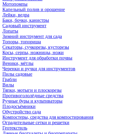
Мотопомпы
Капельный полив и орошение
Лейки, ведра
Баки, бочки, канистры
Садовый инструмент
Лопаты
Зимний инструмент для сада
Топоры, топорища
Секаторы, сучкорезы, кусторезы
Косы, серпы, ножницы, ножи
Инструмент для обработки почвы
Веники, мётлы
Черенки и ручки для инструментов
Пилы садовые
Грабли
Вилы
Тяпки, мотыги и плоскорезы
Противогололёдные средства
Ручные буры и культиваторы
Плодосъёмники
Обустройство сада
Компостеры, средства для компостирования
Оградительные сетки и решетки
Геотекстиль
Дачные биотуалеты и биопрепараты