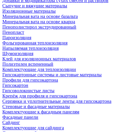
Добавки и модификаторы сухих смесей и растворов
Сыпучие и вяжущие материалы
Изоляционные материалы
Минеральная вата на основе базальта
Минеральная вата на основе кварца
Пенополистирол экструдированный
Пенопласт
Пароизоляция
Фольгированная теплоизоляция
Напыляемая теплоизоляция
Шумоизоляция
Клей для изоляционных материалов
Полиэтилен вспененный
Комплектующие для теплоизоляции
Гипсокартонные системы и листовые материалы
Профили для гипсокартона
Гипсокартон
Гипсоволокнистые листы
Крепёж для профиля и гипсокартона
Серпянки и уплотнительные ленты для гипсокартона
Стеновые и фасадные материалы
Комплектующие к фасадным панелям
Фасадные панели
Сайдинг
Комплектующие для сайдинга