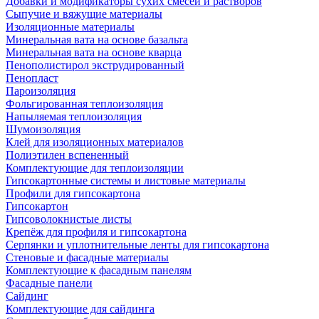
Добавки и модификаторы сухих смесей и растворов
Сыпучие и вяжущие материалы
Изоляционные материалы
Минеральная вата на основе базальта
Минеральная вата на основе кварца
Пенополистирол экструдированный
Пенопласт
Пароизоляция
Фольгированная теплоизоляция
Напыляемая теплоизоляция
Шумоизоляция
Клей для изоляционных материалов
Полиэтилен вспененный
Комплектующие для теплоизоляции
Гипсокартонные системы и листовые материалы
Профили для гипсокартона
Гипсокартон
Гипсоволокнистые листы
Крепёж для профиля и гипсокартона
Серпянки и уплотнительные ленты для гипсокартона
Стеновые и фасадные материалы
Комплектующие к фасадным панелям
Фасадные панели
Сайдинг
Комплектующие для сайдинга