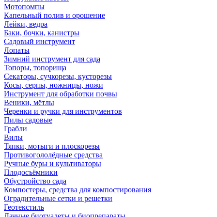
Мотопомпы
Капельный полив и орошение
Лейки, ведра
Баки, бочки, канистры
Садовый инструмент
Лопаты
Зимний инструмент для сада
Топоры, топорища
Секаторы, сучкорезы, кусторезы
Косы, серпы, ножницы, ножи
Инструмент для обработки почвы
Веники, мётлы
Черенки и ручки для инструментов
Пилы садовые
Грабли
Вилы
Тяпки, мотыги и плоскорезы
Противогололёдные средства
Ручные буры и культиваторы
Плодосъёмники
Обустройство сада
Компостеры, средства для компостирования
Оградительные сетки и решетки
Геотекстиль
Дачные биотуалеты и биопрепараты