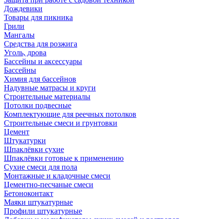
Дождевики
Товары для пикника
Грили
Мангалы
Средства для розжига
Уголь, дрова
Бассейны и аксессуары
Бассейны
Химия для бассейнов
Надувные матрасы и круги
Строительные материалы
Потолки подвесные
Комплектующие для реечных потолков
Строительные смеси и грунтовки
Цемент
Штукатурки
Шпаклёвки сухие
Шпаклёвки готовые к применению
Сухие смеси для пола
Монтажные и кладочные смеси
Цементно-песчаные смеси
Бетоноконтакт
Маяки штукатурные
Профили штукатурные