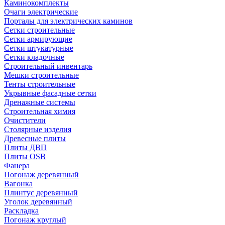
Каминокомплекты
Очаги электрические
Порталы для электрических каминов
Сетки строительные
Сетки армирующие
Сетки штукатурные
Сетки кладочные
Строительный инвентарь
Мешки строительные
Тенты строительные
Укрывные фасадные сетки
Дренажные системы
Строительная химия
Очистители
Столярные изделия
Древесные плиты
Плиты ДВП
Плиты OSB
Фанера
Погонаж деревянный
Вагонка
Плинтус деревянный
Уголок деревянный
Раскладка
Погонаж круглый