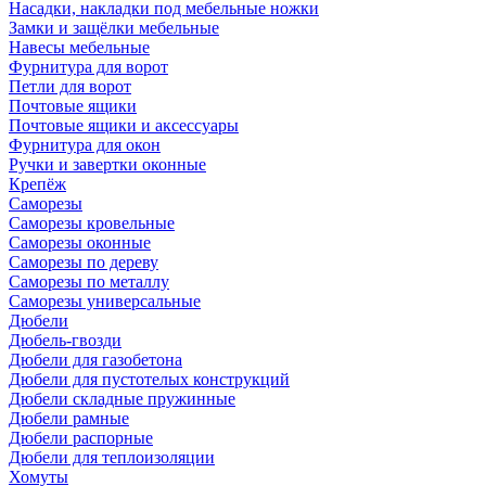
Насадки, накладки под мебельные ножки
Замки и защёлки мебельные
Навесы мебельные
Фурнитура для ворот
Петли для ворот
Почтовые ящики
Почтовые ящики и аксессуары
Фурнитура для окон
Ручки и завертки оконные
Крепёж
Саморезы
Саморезы кровельные
Саморезы оконные
Саморезы по дереву
Саморезы по металлу
Саморезы универсальные
Дюбели
Дюбель-гвозди
Дюбели для газобетона
Дюбели для пустотелых конструкций
Дюбели складные пружинные
Дюбели рамные
Дюбели распорные
Дюбели для теплоизоляции
Хомуты