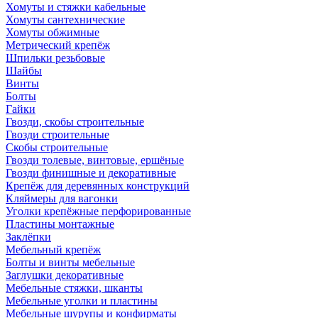
Хомуты и стяжки кабельные
Хомуты сантехнические
Хомуты обжимные
Метрический крепёж
Шпильки резьбовые
Шайбы
Винты
Болты
Гайки
Гвозди, скобы строительные
Гвозди строительные
Скобы строительные
Гвозди толевые, винтовые, ершёные
Гвозди финишные и декоративные
Крепёж для деревянных конструкций
Кляймеры для вагонки
Уголки крепёжные перфорированные
Пластины монтажные
Заклёпки
Мебельный крепёж
Болты и винты мебельные
Заглушки декоративные
Мебельные стяжки, шканты
Мебельные уголки и пластины
Мебельные шурупы и конфирматы