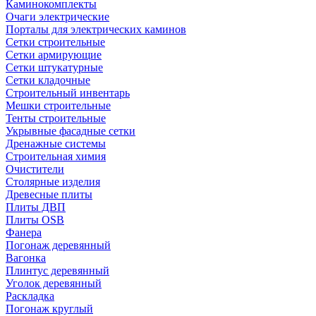
Каминокомплекты
Очаги электрические
Порталы для электрических каминов
Сетки строительные
Сетки армирующие
Сетки штукатурные
Сетки кладочные
Строительный инвентарь
Мешки строительные
Тенты строительные
Укрывные фасадные сетки
Дренажные системы
Строительная химия
Очистители
Столярные изделия
Древесные плиты
Плиты ДВП
Плиты OSB
Фанера
Погонаж деревянный
Вагонка
Плинтус деревянный
Уголок деревянный
Раскладка
Погонаж круглый