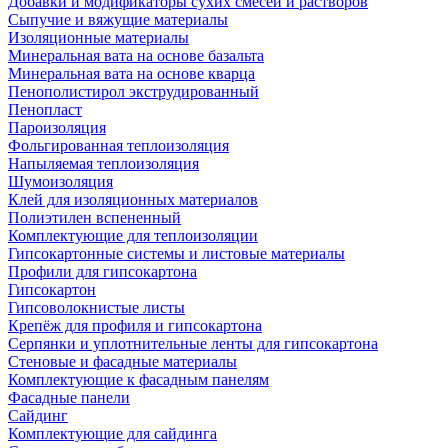
Добавки и модификаторы сухих смесей и растворов
Сыпучие и вяжущие материалы
Изоляционные материалы
Минеральная вата на основе базальта
Минеральная вата на основе кварца
Пенополистирол экструдированный
Пенопласт
Пароизоляция
Фольгированная теплоизоляция
Напыляемая теплоизоляция
Шумоизоляция
Клей для изоляционных материалов
Полиэтилен вспененный
Комплектующие для теплоизоляции
Гипсокартонные системы и листовые материалы
Профили для гипсокартона
Гипсокартон
Гипсоволокнистые листы
Крепёж для профиля и гипсокартона
Серпянки и уплотнительные ленты для гипсокартона
Стеновые и фасадные материалы
Комплектующие к фасадным панелям
Фасадные панели
Сайдинг
Комплектующие для сайдинга