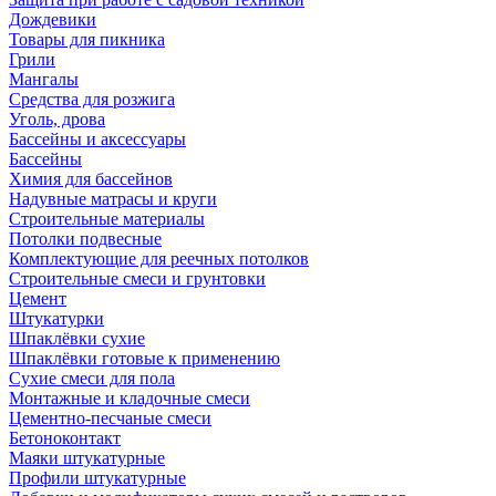
Дождевики
Товары для пикника
Грили
Мангалы
Средства для розжига
Уголь, дрова
Бассейны и аксессуары
Бассейны
Химия для бассейнов
Надувные матрасы и круги
Строительные материалы
Потолки подвесные
Комплектующие для реечных потолков
Строительные смеси и грунтовки
Цемент
Штукатурки
Шпаклёвки сухие
Шпаклёвки готовые к применению
Сухие смеси для пола
Монтажные и кладочные смеси
Цементно-песчаные смеси
Бетоноконтакт
Маяки штукатурные
Профили штукатурные