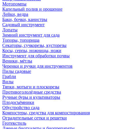
Мотопомпы
Капельный полив и орошение
Лейки, ведра
Баки, бочки, канистры
Садовый инструмент
Лопаты
Зимний инструмент для сада
Топоры, топорища
Секаторы, сучкорезы, кусторезы
Косы, серпы, ножницы, ножи
Инструмент для обработки почвы
Веники, мётлы
Черенки и ручки для инструментов
Пилы садовые
Грабли
Вилы
Тяпки, мотыги и плоскорезы
Противогололёдные средства
Ручные буры и культиваторы
Плодосъёмники
Обустройство сада
Компостеры, средства для компостирования
Оградительные сетки и решетки
Геотекстиль
Дачные биотуалеты и биопрепараты