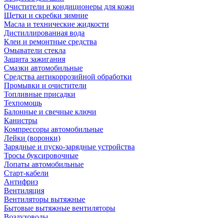
Очистители и кондиционеры для кожи
Щетки и скребки зимние
Масла и технические жидкости
Дистиллированная вода
Клеи и ремонтные средства
Омыватели стекла
Защита зажигания
Смазки автомобильные
Средства антикоррозийной обработки
Промывки и очистители
Топливные присадки
Техпомощь
Балонные и свечные ключи
Канистры
Компрессоры автомобильные
Лейки (воронки)
Зарядные и пуско-зарядные устройства
Тросы буксировочные
Лопаты автомобильные
Старт-кабели
Антифриз
Вентиляция
Вентиляторы вытяжные
Бытовые вытяжные вентиляторы
Воздуховоды