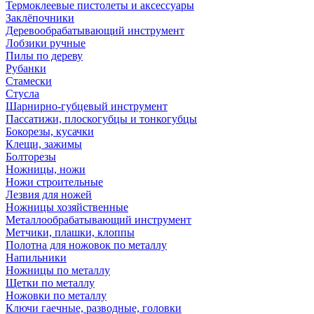
Термоклеевые пистолеты и аксессуары
Заклёпочники
Деревообрабатывающий инструмент
Лобзики ручные
Пилы по дереву
Рубанки
Стамески
Стусла
Шарнирно-губцевый инструмент
Пассатижи, плоскогубцы и тонкогубцы
Бокорезы, кусачки
Клещи, зажимы
Болторезы
Ножницы, ножи
Ножи строительные
Лезвия для ножей
Ножницы хозяйственные
Металлообрабатывающий инструмент
Метчики, плашки, клоппы
Полотна для ножовок по металлу
Напильники
Ножницы по металлу
Щетки по металлу
Ножовки по металлу
Ключи гаечные, разводные, головки