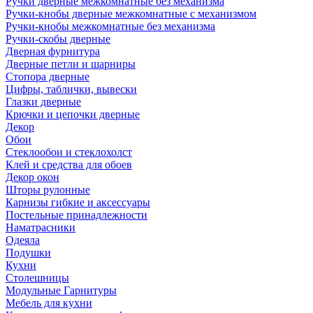
Ручки дверные межкомнатные без механизма
Ручки-кнобы дверные межкомнатные с механизмом
Ручки-кнобы межкомнатные без механизма
Ручки-скобы дверные
Дверная фурнитура
Дверные петли и шарниры
Стопора дверные
Цифры, таблички, вывески
Глазки дверные
Крючки и цепочки дверные
Декор
Обои
Стеклообои и стеклохолст
Клей и средства для обоев
Декор окон
Шторы рулонные
Карнизы гибкие и аксессуары
Постельные принадлежности
Наматрасники
Одеяла
Подушки
Кухни
Столешницы
Модульные Гарнитуры
Мебель для кухни