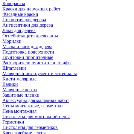
Колоранты
Краски для наружных работ
Фасадные краски
Покрытия для дерева
Антисептики для дерева
Лаки для дерева
Огнебиозащита древесины
Морилки
Масла и воск для дерева
Подготовка поверхности
Грунтовки пропиточные
Растворители,очистители, олифы
Шпатлевки
Малярный инструмент и материалы
Кисти малярные
Валики
Малярные ленты
Защитные пленки
Аксессуары для малярных работ
Пены монтажные, герметики
Пена монтажная
Пистолеты для монтажной пены
Герметики
Пистолеты для герметиков
Клеи, клейкие ленты