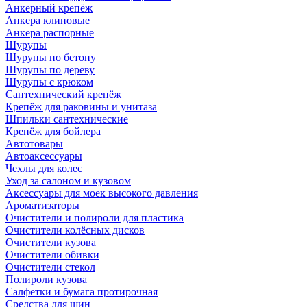
Анкерный крепёж
Анкера клиновые
Анкера распорные
Шурупы
Шурупы по бетону
Шурупы по дереву
Шурупы с крюком
Сантехнический крепёж
Крепёж для раковины и унитаза
Шпильки сантехнические
Крепёж для бойлера
Автотовары
Автоаксессуары
Чехлы для колес
Уход за салоном и кузовом
Аксессуары для моек высокого давления
Ароматизаторы
Очистители и полироли для пластика
Очистители колёсных дисков
Очистители кузова
Очистители обивки
Очистители стекол
Полироли кузова
Салфетки и бумага протирочная
Средства для шин