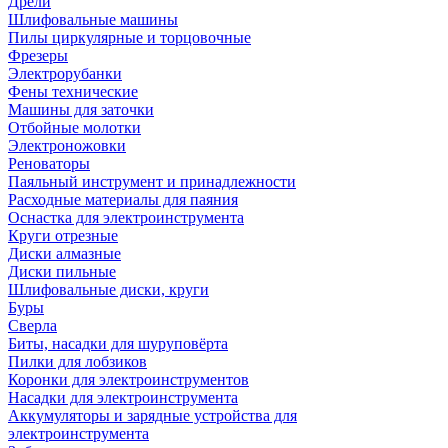
Дрели
Шлифовальные машины
Пилы циркулярные и торцовочные
Фрезеры
Электрорубанки
Фены технические
Машины для заточки
Отбойные молотки
Электроножовки
Реноваторы
Паяльный инструмент и принадлежности
Расходные материалы для паяния
Оснастка для электроинструмента
Круги отрезные
Диски алмазные
Диски пильные
Шлифовальные диски, круги
Буры
Сверла
Биты, насадки для шуруповёрта
Пилки для лобзиков
Коронки для электроинструментов
Насадки для электроинструмента
Аккумуляторы и зарядные устройства для
электроинструмента