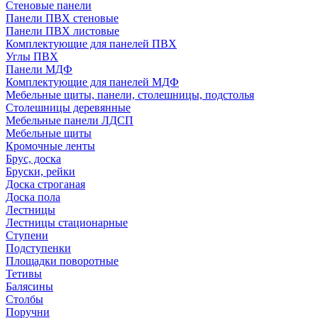
Стеновые панели
Панели ПВХ стеновые
Панели ПВХ листовые
Комплектующие для панелей ПВХ
Углы ПВХ
Панели МДФ
Комплектующие для панелей МДФ
Мебельные щиты, панели, столешницы, подстолья
Столешницы деревянные
Мебельные панели ЛДСП
Мебельные щиты
Кромочные ленты
Брус, доска
Бруски, рейки
Доска строганая
Доска пола
Лестницы
Лестницы стационарные
Ступени
Подступенки
Площадки поворотные
Тетивы
Балясины
Столбы
Поручни