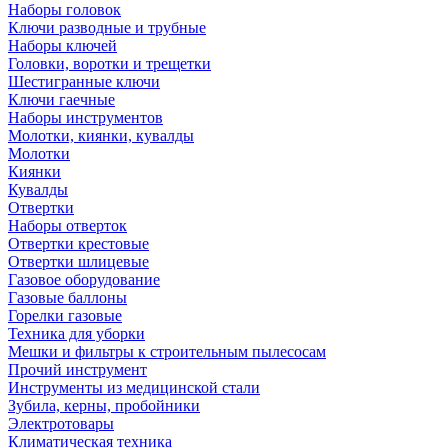
Наборы головок
Ключи разводные и трубные
Наборы ключей
Головки, воротки и трещетки
Шестигранные ключи
Ключи гаечные
Наборы инструментов
Молотки, киянки, кувалды
Молотки
Киянки
Кувалды
Отвертки
Наборы отверток
Отвертки крестовые
Отвертки шлицевые
Газовое оборудование
Газовые баллоны
Горелки газовые
Техника для уборки
Мешки и фильтры к строительным пылесосам
Прочий инструмент
Инструменты из медицинской стали
Зубила, керны, пробойники
Электротовары
Климатическая техника