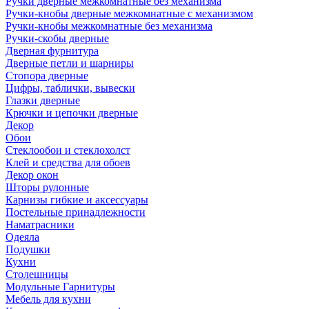
Ручки дверные межкомнатные без механизма
Ручки-кнобы дверные межкомнатные с механизмом
Ручки-кнобы межкомнатные без механизма
Ручки-скобы дверные
Дверная фурнитура
Дверные петли и шарниры
Стопора дверные
Цифры, таблички, вывески
Глазки дверные
Крючки и цепочки дверные
Декор
Обои
Стеклообои и стеклохолст
Клей и средства для обоев
Декор окон
Шторы рулонные
Карнизы гибкие и аксессуары
Постельные принадлежности
Наматрасники
Одеяла
Подушки
Кухни
Столешницы
Модульные Гарнитуры
Мебель для кухни