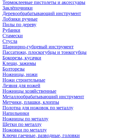
Термоклеевые пистолеты и аксессуары
Заклёпочники
Деревообрабатывающий инструмент
Лобзики ручные
Пилы по дереву
Рубанки
Стамески
Стусла
Шарнирно-губцевый инструмент
Пассатижи, плоскогубцы и тонкогубцы
Бокорезы, кусачки
Клещи, зажимы
Болторезы
Ножницы, ножи
Ножи строительные
Лезвия для ножей
Ножницы хозяйственные
Металлообрабатывающий инструмент
Метчики, плашки, клоппы
Полотна для ножовок по металлу
Напильники
Ножницы по металлу
Щетки по металлу
Ножовки по металлу
Ключи гаечные, разводные, головки