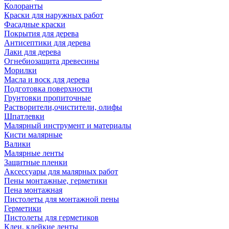
Колоранты
Краски для наружных работ
Фасадные краски
Покрытия для дерева
Антисептики для дерева
Лаки для дерева
Огнебиозащита древесины
Морилки
Масла и воск для дерева
Подготовка поверхности
Грунтовки пропиточные
Растворители,очистители, олифы
Шпатлевки
Малярный инструмент и материалы
Кисти малярные
Валики
Малярные ленты
Защитные пленки
Аксессуары для малярных работ
Пены монтажные, герметики
Пена монтажная
Пистолеты для монтажной пены
Герметики
Пистолеты для герметиков
Клеи, клейкие ленты