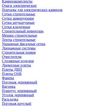
Каминокомплекты
Очаги электрические
Порталы для электрических каминов
Сетки строительные
Сетки армирующие
Сетки штукатурные
Сетки кладочные
Строительный инвентарь
Мешки строительные
Тенты строительные
Укрывные фасадные сетки
Дренажные системы
Строительная химия
Очистители
Столярные изделия
Древесные плиты
Плиты ДВП
Плиты OSB
Фанера
Погонаж деревянный
Вагонка
Плинтус деревянный
Уголок деревянный
Раскладка
Погонаж круглый