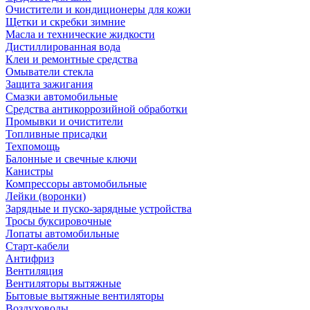
Очистители и кондиционеры для кожи
Щетки и скребки зимние
Масла и технические жидкости
Дистиллированная вода
Клеи и ремонтные средства
Омыватели стекла
Защита зажигания
Смазки автомобильные
Средства антикоррозийной обработки
Промывки и очистители
Топливные присадки
Техпомощь
Балонные и свечные ключи
Канистры
Компрессоры автомобильные
Лейки (воронки)
Зарядные и пуско-зарядные устройства
Тросы буксировочные
Лопаты автомобильные
Старт-кабели
Антифриз
Вентиляция
Вентиляторы вытяжные
Бытовые вытяжные вентиляторы
Воздуховоды