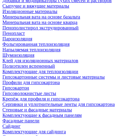
Добавки и модификаторы сухих смесей и растворов
Сыпучие и вяжущие материалы
Изоляционные материалы
Минеральная вата на основе базальта
Минеральная вата на основе кварца
Пенополистирол экструдированный
Пенопласт
Пароизоляция
Фольгированная теплоизоляция
Напыляемая теплоизоляция
Шумоизоляция
Клей для изоляционных материалов
Полиэтилен вспененный
Комплектующие для теплоизоляции
Гипсокартонные системы и листовые материалы
Профили для гипсокартона
Гипсокартон
Гипсоволокнистые листы
Крепёж для профиля и гипсокартона
Серпянки и уплотнительные ленты для гипсокартона
Стеновые и фасадные материалы
Комплектующие к фасадным панелям
Фасадные панели
Сайдинг
Комплектующие для сайдинга