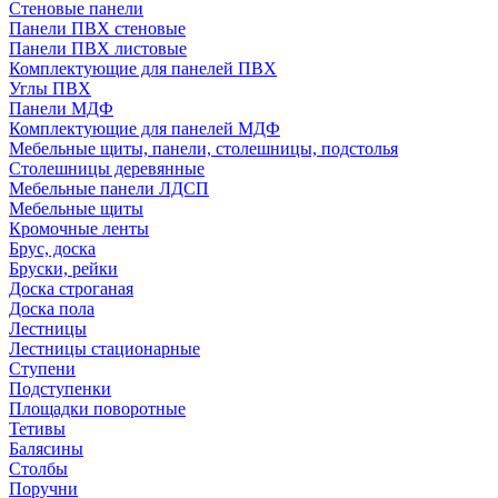
Стеновые панели
Панели ПВХ стеновые
Панели ПВХ листовые
Комплектующие для панелей ПВХ
Углы ПВХ
Панели МДФ
Комплектующие для панелей МДФ
Мебельные щиты, панели, столешницы, подстолья
Столешницы деревянные
Мебельные панели ЛДСП
Мебельные щиты
Кромочные ленты
Брус, доска
Бруски, рейки
Доска строганая
Доска пола
Лестницы
Лестницы стационарные
Ступени
Подступенки
Площадки поворотные
Тетивы
Балясины
Столбы
Поручни