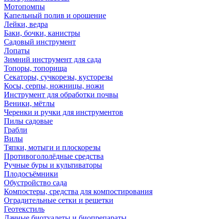
Мотопомпы
Капельный полив и орошение
Лейки, ведра
Баки, бочки, канистры
Садовый инструмент
Лопаты
Зимний инструмент для сада
Топоры, топорища
Секаторы, сучкорезы, кусторезы
Косы, серпы, ножницы, ножи
Инструмент для обработки почвы
Веники, мётлы
Черенки и ручки для инструментов
Пилы садовые
Грабли
Вилы
Тяпки, мотыги и плоскорезы
Противогололёдные средства
Ручные буры и культиваторы
Плодосъёмники
Обустройство сада
Компостеры, средства для компостирования
Оградительные сетки и решетки
Геотекстиль
Дачные биотуалеты и биопрепараты