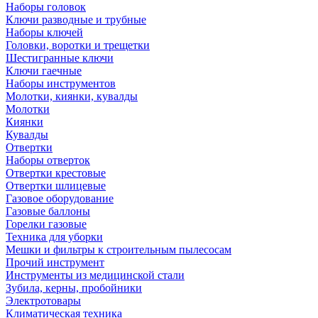
Наборы головок
Ключи разводные и трубные
Наборы ключей
Головки, воротки и трещетки
Шестигранные ключи
Ключи гаечные
Наборы инструментов
Молотки, киянки, кувалды
Молотки
Киянки
Кувалды
Отвертки
Наборы отверток
Отвертки крестовые
Отвертки шлицевые
Газовое оборудование
Газовые баллоны
Горелки газовые
Техника для уборки
Мешки и фильтры к строительным пылесосам
Прочий инструмент
Инструменты из медицинской стали
Зубила, керны, пробойники
Электротовары
Климатическая техника