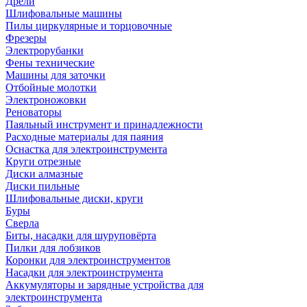
Дрели
Шлифовальные машины
Пилы циркулярные и торцовочные
Фрезеры
Электрорубанки
Фены технические
Машины для заточки
Отбойные молотки
Электроножовки
Реноваторы
Паяльный инструмент и принадлежности
Расходные материалы для паяния
Оснастка для электроинструмента
Круги отрезные
Диски алмазные
Диски пильные
Шлифовальные диски, круги
Буры
Сверла
Биты, насадки для шуруповёрта
Пилки для лобзиков
Коронки для электроинструментов
Насадки для электроинструмента
Аккумуляторы и зарядные устройства для
электроинструмента