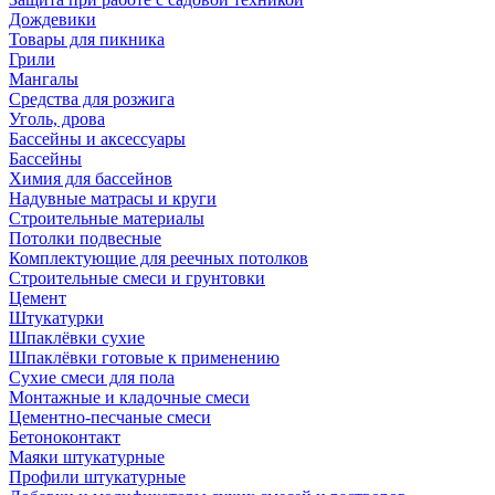
Дождевики
Товары для пикника
Грили
Мангалы
Средства для розжига
Уголь, дрова
Бассейны и аксессуары
Бассейны
Химия для бассейнов
Надувные матрасы и круги
Строительные материалы
Потолки подвесные
Комплектующие для реечных потолков
Строительные смеси и грунтовки
Цемент
Штукатурки
Шпаклёвки сухие
Шпаклёвки готовые к применению
Сухие смеси для пола
Монтажные и кладочные смеси
Цементно-песчаные смеси
Бетоноконтакт
Маяки штукатурные
Профили штукатурные