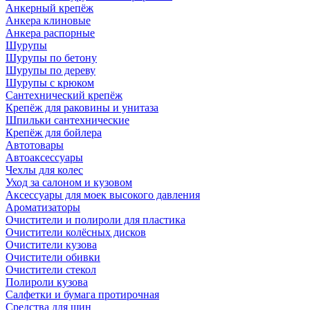
Анкерный крепёж
Анкера клиновые
Анкера распорные
Шурупы
Шурупы по бетону
Шурупы по дереву
Шурупы с крюком
Сантехнический крепёж
Крепёж для раковины и унитаза
Шпильки сантехнические
Крепёж для бойлера
Автотовары
Автоаксессуары
Чехлы для колес
Уход за салоном и кузовом
Аксессуары для моек высокого давления
Ароматизаторы
Очистители и полироли для пластика
Очистители колёсных дисков
Очистители кузова
Очистители обивки
Очистители стекол
Полироли кузова
Салфетки и бумага протирочная
Средства для шин