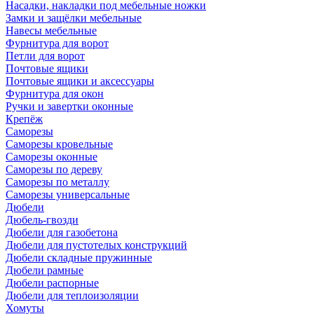
Насадки, накладки под мебельные ножки
Замки и защёлки мебельные
Навесы мебельные
Фурнитура для ворот
Петли для ворот
Почтовые ящики
Почтовые ящики и аксессуары
Фурнитура для окон
Ручки и завертки оконные
Крепёж
Саморезы
Саморезы кровельные
Саморезы оконные
Саморезы по дереву
Саморезы по металлу
Саморезы универсальные
Дюбели
Дюбель-гвозди
Дюбели для газобетона
Дюбели для пустотелых конструкций
Дюбели складные пружинные
Дюбели рамные
Дюбели распорные
Дюбели для теплоизоляции
Хомуты