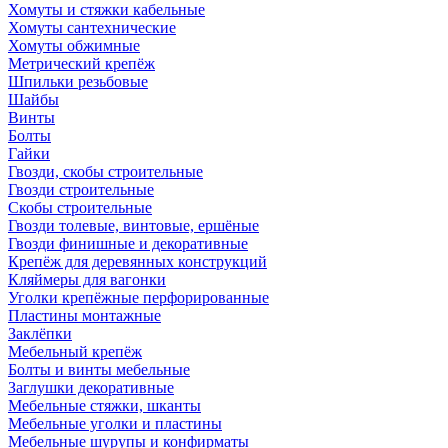
Хомуты и стяжки кабельные
Хомуты сантехнические
Хомуты обжимные
Метрический крепёж
Шпильки резьбовые
Шайбы
Винты
Болты
Гайки
Гвозди, скобы строительные
Гвозди строительные
Скобы строительные
Гвозди толевые, винтовые, ершёные
Гвозди финишные и декоративные
Крепёж для деревянных конструкций
Кляймеры для вагонки
Уголки крепёжные перфорированные
Пластины монтажные
Заклёпки
Мебельный крепёж
Болты и винты мебельные
Заглушки декоративные
Мебельные стяжки, шканты
Мебельные уголки и пластины
Мебельные шурупы и конфирматы