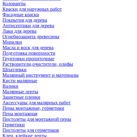
Колоранты
Краски для наружных работ
Фасадные краски
Покрытия для дерева
Антисептики для дерева
Лаки для дерева
Огнебиозащита древесины
Морилки
Масла и воск для дерева
Подготовка поверхности
Грунтовки пропиточные
Растворители,очистители, олифы
Шпатлевки
Малярный инструмент и материалы
Кисти малярные
Валики
Малярные ленты
Защитные пленки
Аксессуары для малярных работ
Пены монтажные, герметики
Пена монтажная
Пистолеты для монтажной пены
Герметики
Пистолеты для герметиков
Клеи, клейкие ленты