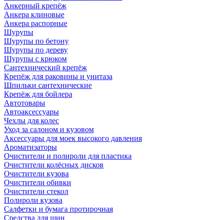
Анкерный крепёж
Анкера клиновые
Анкера распорные
Шурупы
Шурупы по бетону
Шурупы по дереву
Шурупы с крюком
Сантехнический крепёж
Крепёж для раковины и унитаза
Шпильки сантехнические
Крепёж для бойлера
Автотовары
Автоаксессуары
Чехлы для колес
Уход за салоном и кузовом
Аксессуары для моек высокого давления
Ароматизаторы
Очистители и полироли для пластика
Очистители колёсных дисков
Очистители кузова
Очистители обивки
Очистители стекол
Полироли кузова
Салфетки и бумага протирочная
Средства для шин