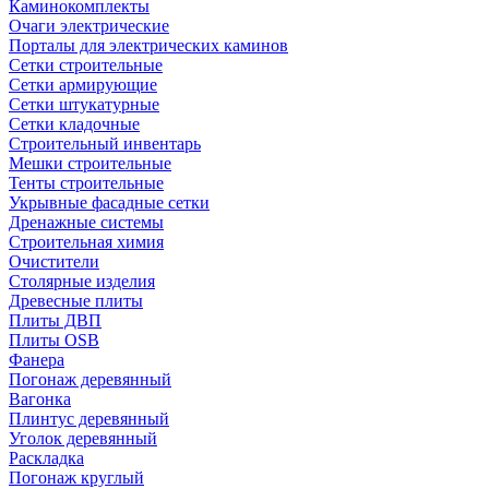
Каминокомплекты
Очаги электрические
Порталы для электрических каминов
Сетки строительные
Сетки армирующие
Сетки штукатурные
Сетки кладочные
Строительный инвентарь
Мешки строительные
Тенты строительные
Укрывные фасадные сетки
Дренажные системы
Строительная химия
Очистители
Столярные изделия
Древесные плиты
Плиты ДВП
Плиты OSB
Фанера
Погонаж деревянный
Вагонка
Плинтус деревянный
Уголок деревянный
Раскладка
Погонаж круглый