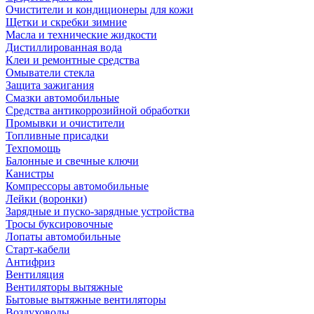
Очистители и кондиционеры для кожи
Щетки и скребки зимние
Масла и технические жидкости
Дистиллированная вода
Клеи и ремонтные средства
Омыватели стекла
Защита зажигания
Смазки автомобильные
Средства антикоррозийной обработки
Промывки и очистители
Топливные присадки
Техпомощь
Балонные и свечные ключи
Канистры
Компрессоры автомобильные
Лейки (воронки)
Зарядные и пуско-зарядные устройства
Тросы буксировочные
Лопаты автомобильные
Старт-кабели
Антифриз
Вентиляция
Вентиляторы вытяжные
Бытовые вытяжные вентиляторы
Воздуховоды