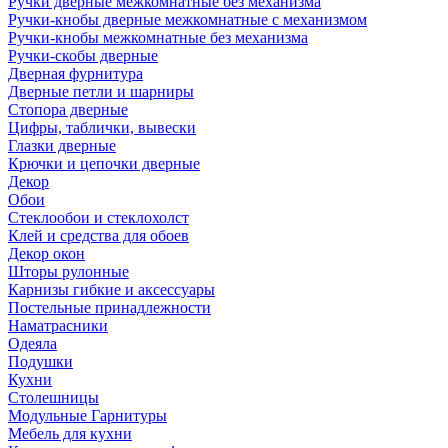
Ручки дверные межкомнатные без механизма
Ручки-кнобы дверные межкомнатные с механизмом
Ручки-кнобы межкомнатные без механизма
Ручки-скобы дверные
Дверная фурнитура
Дверные петли и шарниры
Стопора дверные
Цифры, таблички, вывески
Глазки дверные
Крючки и цепочки дверные
Декор
Обои
Стеклообои и стеклохолст
Клей и средства для обоев
Декор окон
Шторы рулонные
Карнизы гибкие и аксессуары
Постельные принадлежности
Наматрасники
Одеяла
Подушки
Кухни
Столешницы
Модульные Гарнитуры
Мебель для кухни