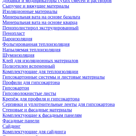
Добавки и модификаторы сухих смесей и растворов
Сыпучие и вяжущие материалы
Изоляционные материалы
Минеральная вата на основе базальта
Минеральная вата на основе кварца
Пенополистирол экструдированный
Пенопласт
Пароизоляция
Фольгированная теплоизоляция
Напыляемая теплоизоляция
Шумоизоляция
Клей для изоляционных материалов
Полиэтилен вспененный
Комплектующие для теплоизоляции
Гипсокартонные системы и листовые материалы
Профили для гипсокартона
Гипсокартон
Гипсоволокнистые листы
Крепёж для профиля и гипсокартона
Серпянки и уплотнительные ленты для гипсокартона
Стеновые и фасадные материалы
Комплектующие к фасадным панелям
Фасадные панели
Сайдинг
Комплектующие для сайдинга