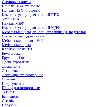
Стеновые панели
Панели ПВХ стеновые
Панели ПВХ листовые
Комплектующие для панелей ПВХ
Углы ПВХ
Панели МДФ
Комплектующие для панелей МДФ
Мебельные щиты, панели, столешницы, подстолья
Столешницы деревянные
Мебельные панели ЛДСП
Мебельные щиты
Кромочные ленты
Брус, доска
Бруски, рейки
Доска строганая
Доска пола
Лестницы
Лестницы стационарные
Ступени
Подступенки
Площадки поворотные
Тетивы
Балясины
Столбы
Поручни