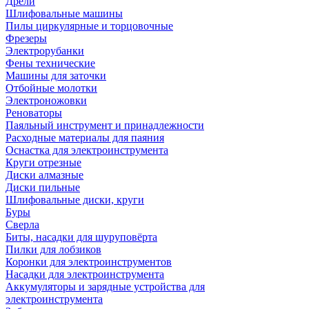
Дрели
Шлифовальные машины
Пилы циркулярные и торцовочные
Фрезеры
Электрорубанки
Фены технические
Машины для заточки
Отбойные молотки
Электроножовки
Реноваторы
Паяльный инструмент и принадлежности
Расходные материалы для паяния
Оснастка для электроинструмента
Круги отрезные
Диски алмазные
Диски пильные
Шлифовальные диски, круги
Буры
Сверла
Биты, насадки для шуруповёрта
Пилки для лобзиков
Коронки для электроинструментов
Насадки для электроинструмента
Аккумуляторы и зарядные устройства для
электроинструмента