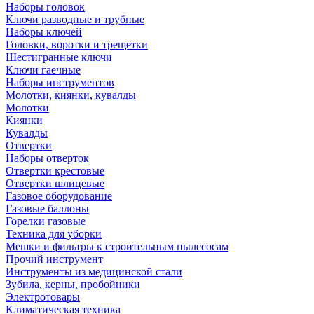
Наборы головок
Ключи разводные и трубные
Наборы ключей
Головки, воротки и трещетки
Шестигранные ключи
Ключи гаечные
Наборы инструментов
Молотки, киянки, кувалды
Молотки
Киянки
Кувалды
Отвертки
Наборы отверток
Отвертки крестовые
Отвертки шлицевые
Газовое оборудование
Газовые баллоны
Горелки газовые
Техника для уборки
Мешки и фильтры к строительным пылесосам
Прочий инструмент
Инструменты из медицинской стали
Зубила, керны, пробойники
Электротовары
Климатическая техника