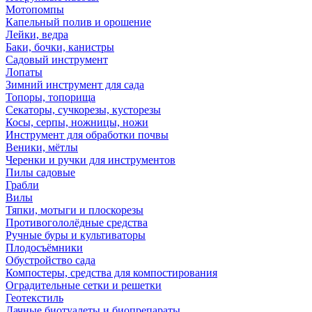
Мотопомпы
Капельный полив и орошение
Лейки, ведра
Баки, бочки, канистры
Садовый инструмент
Лопаты
Зимний инструмент для сада
Топоры, топорища
Секаторы, сучкорезы, кусторезы
Косы, серпы, ножницы, ножи
Инструмент для обработки почвы
Веники, мётлы
Черенки и ручки для инструментов
Пилы садовые
Грабли
Вилы
Тяпки, мотыги и плоскорезы
Противогололёдные средства
Ручные буры и культиваторы
Плодосъёмники
Обустройство сада
Компостеры, средства для компостирования
Оградительные сетки и решетки
Геотекстиль
Дачные биотуалеты и биопрепараты