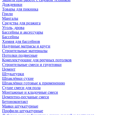
Дождевики
Товары для пикника
Грили
Мангалы
Средства для розжига
Уголь, дрова
Бассейны и аксессуары
Бассейны
Химия для бассейнов
Надувные матрасы и круги
Строительные материалы
Потолки подвесные
Комплектующие для реечных потолков
Строительные смеси и грунтовки
Цемент
Штукатурки
Шпаклёвки сухие
Шпаклёвки готовые к применению
Сухие смеси для пола
Монтажные и кладочные смеси
Цементно-песчаные смеси
Бетоноконтакт
Маяки штукатурные
Профили штукатурные