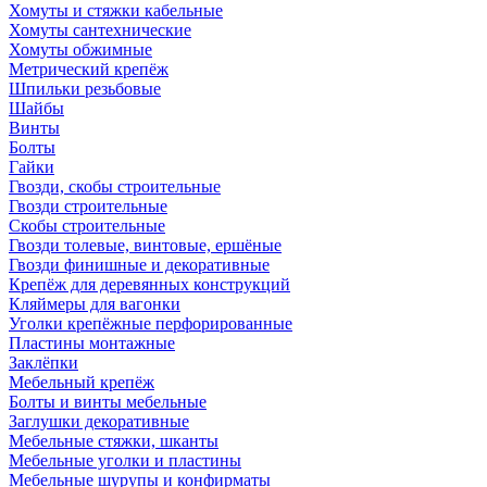
Хомуты и стяжки кабельные
Хомуты сантехнические
Хомуты обжимные
Метрический крепёж
Шпильки резьбовые
Шайбы
Винты
Болты
Гайки
Гвозди, скобы строительные
Гвозди строительные
Скобы строительные
Гвозди толевые, винтовые, ершёные
Гвозди финишные и декоративные
Крепёж для деревянных конструкций
Кляймеры для вагонки
Уголки крепёжные перфорированные
Пластины монтажные
Заклёпки
Мебельный крепёж
Болты и винты мебельные
Заглушки декоративные
Мебельные стяжки, шканты
Мебельные уголки и пластины
Мебельные шурупы и конфирматы