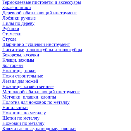
Термоклеевые пистолеты и аксессуары
Заклёпочники
Деревообрабатывающий инструмент
Лобзики ручные
Пилы по дереву
Рубанки
Стамески
Стусла
Шарнирно-губцевый инструмент
Пассатижи, плоскогубцы и тонкогубцы
Бокорезы, кусачки
Клещи, зажимы
Болторезы
Ножницы, ножи
Ножи строительные
Лезвия для ножей
Ножницы хозяйственные
Металлообрабатывающий инструмент
Метчики, плашки, клоппы
Полотна для ножовок по металлу
Напильники
Ножницы по металлу
Щетки по металлу
Ножовки по металлу
Ключи гаечные, разводные, головки