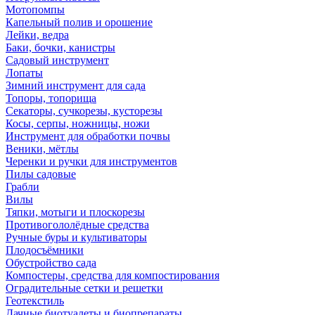
Мотопомпы
Капельный полив и орошение
Лейки, ведра
Баки, бочки, канистры
Садовый инструмент
Лопаты
Зимний инструмент для сада
Топоры, топорища
Секаторы, сучкорезы, кусторезы
Косы, серпы, ножницы, ножи
Инструмент для обработки почвы
Веники, мётлы
Черенки и ручки для инструментов
Пилы садовые
Грабли
Вилы
Тяпки, мотыги и плоскорезы
Противогололёдные средства
Ручные буры и культиваторы
Плодосъёмники
Обустройство сада
Компостеры, средства для компостирования
Оградительные сетки и решетки
Геотекстиль
Дачные биотуалеты и биопрепараты