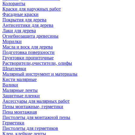
Колоранты
Краски для наружных работ
Фасадные краски
Покрытия для дерева
Антисептики для дерева
Лаки для дерева
Огнебиозащита древесины
Морилки
Масла и воск для дерева
Подготовка поверхности
Грунтовки пропиточные
Растворители,очистители, олифы
Шпатлевки
Малярный инструмент и материалы
Кисти малярные
Валики
Малярные ленты
Защитные пленки
Аксессуары для малярных работ
Пены монтажные, герметики
Пена монтажная
Пистолеты для монтажной пены
Герметики
Пистолеты для герметиков
Клеи, клейкие ленты