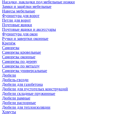
Насадки, накладки под мебельные ножки
Замки и защёлки мебельные
Навесы мебельные
Фурнитура для ворот
Петли для ворот
Почтовые ящики
Почтовые ящики и аксессуары
Фурнитура для окон
Ручки и завертки оконные
Крепёж
Саморезы
Саморезы кровельные
Саморезы оконные
Саморезы по дереву
Саморезы по металлу
Саморезы универсальные
Дюбели
Дюбель-гвозди
Дюбели для газобетона
Дюбели для пустотелых конструкций
Дюбели складные пружинные
Дюбели рамные
Дюбели распорные
Дюбели для теплоизоляции
Хомуты