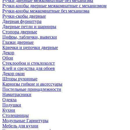
Ручки дверные межкомнатные без механизма
Ручки-кнобы дверные межкомнатные с механизмом
Ручки-кнобы межкомнатные без механизма
Ручки-скобы дверные
Дверная фурнитура
Дверные петли и шарниры
Стопора дверные
Цифры, таблички, вывески
Глазки дверные
Крючки и цепочки дверные
Декор
Обои
Стеклообои и стеклохолст
Клей и средства для обоев
Декор окон
Шторы рулонные
Карнизы гибкие и аксессуары
Постельные принадлежности
Наматрасники
Одеяла
Подушки
Кухни
Столешницы
Модульные Гарнитуры
Мебель для кухни