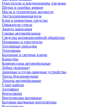
Очистители и кондиционеры для кожи
Щетки и скребки зимние
Масла и технические жидкости
Дистиллированная вода
Клеи и ремонтные средства
Омыватели стекла
Защита зажигания
Смазки автомобильные
Средства антикоррозийной обработки
Промывки и очистители
Топливные присадки
Техпомощь
Балонные и свечные ключи
Канистры
Компрессоры автомобильные
Лейки (воронки)
Зарядные и пуско-зарядные устройства
Тросы буксировочные
Лопаты автомобильные
Старт-кабели
Антифриз
Вентиляция
Вентиляторы вытяжные
Бытовые вытяжные вентиляторы
Воздуховоды