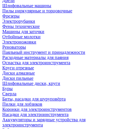
Дрели
Шлифовальные машины
Пилы циркулярные и торцовочные
Фрезеры
Электрорубанки
Фены технические
Машины для заточки
Отбойные молотки
Электроножовки
Реноваторы
Паяльный инструмент и принадлежности
Расходные материалы для паяния
Оснастка для электроинструмента
Круги отрезные
Диски алмазные
Диски пильные
Шлифовальные диски, круги
Буры
Сверла
Биты, насадки для шуруповёрта
Пилки для лобзиков
Коронки для электроинструментов
Насадки для электроинструмента
Аккумуляторы и зарядные устройства для
электроинструмента