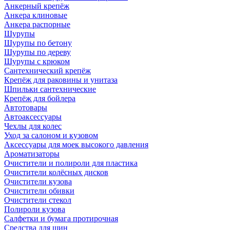
Анкерный крепёж
Анкера клиновые
Анкера распорные
Шурупы
Шурупы по бетону
Шурупы по дереву
Шурупы с крюком
Сантехнический крепёж
Крепёж для раковины и унитаза
Шпильки сантехнические
Крепёж для бойлера
Автотовары
Автоаксессуары
Чехлы для колес
Уход за салоном и кузовом
Аксессуары для моек высокого давления
Ароматизаторы
Очистители и полироли для пластика
Очистители колёсных дисков
Очистители кузова
Очистители обивки
Очистители стекол
Полироли кузова
Салфетки и бумага протирочная
Средства для шин