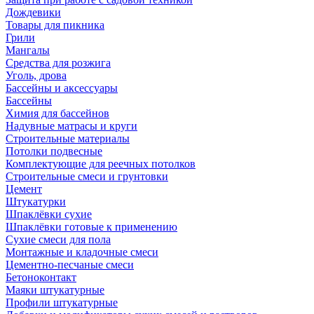
Дождевики
Товары для пикника
Грили
Мангалы
Средства для розжига
Уголь, дрова
Бассейны и аксессуары
Бассейны
Химия для бассейнов
Надувные матрасы и круги
Строительные материалы
Потолки подвесные
Комплектующие для реечных потолков
Строительные смеси и грунтовки
Цемент
Штукатурки
Шпаклёвки сухие
Шпаклёвки готовые к применению
Сухие смеси для пола
Монтажные и кладочные смеси
Цементно-песчаные смеси
Бетоноконтакт
Маяки штукатурные
Профили штукатурные