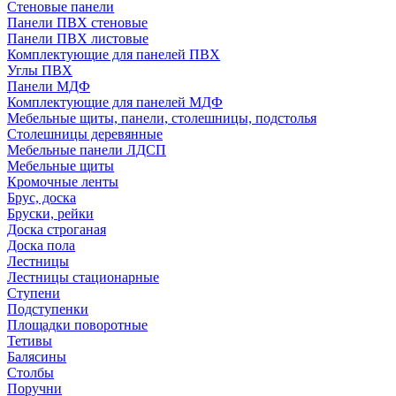
Стеновые панели
Панели ПВХ стеновые
Панели ПВХ листовые
Комплектующие для панелей ПВХ
Углы ПВХ
Панели МДФ
Комплектующие для панелей МДФ
Мебельные щиты, панели, столешницы, подстолья
Столешницы деревянные
Мебельные панели ЛДСП
Мебельные щиты
Кромочные ленты
Брус, доска
Бруски, рейки
Доска строганая
Доска пола
Лестницы
Лестницы стационарные
Ступени
Подступенки
Площадки поворотные
Тетивы
Балясины
Столбы
Поручни