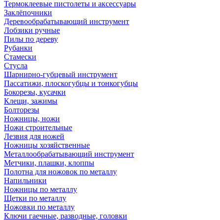
Термоклеевые пистолеты и аксессуары
Заклёпочники
Деревообрабатывающий инструмент
Лобзики ручные
Пилы по дереву
Рубанки
Стамески
Стусла
Шарнирно-губцевый инструмент
Пассатижи, плоскогубцы и тонкогубцы
Бокорезы, кусачки
Клещи, зажимы
Болторезы
Ножницы, ножи
Ножи строительные
Лезвия для ножей
Ножницы хозяйственные
Металлообрабатывающий инструмент
Метчики, плашки, клоппы
Полотна для ножовок по металлу
Напильники
Ножницы по металлу
Щетки по металлу
Ножовки по металлу
Ключи гаечные, разводные, головки