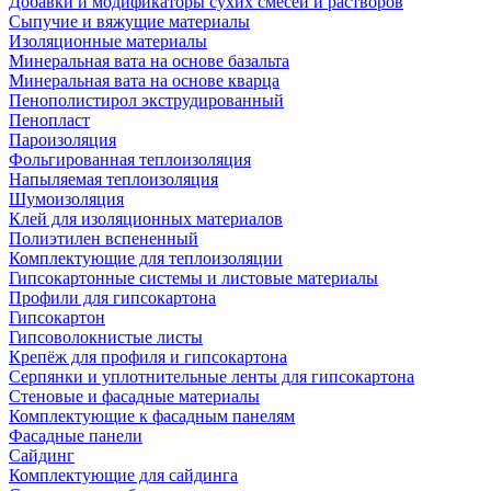
Добавки и модификаторы сухих смесей и растворов
Сыпучие и вяжущие материалы
Изоляционные материалы
Минеральная вата на основе базальта
Минеральная вата на основе кварца
Пенополистирол экструдированный
Пенопласт
Пароизоляция
Фольгированная теплоизоляция
Напыляемая теплоизоляция
Шумоизоляция
Клей для изоляционных материалов
Полиэтилен вспененный
Комплектующие для теплоизоляции
Гипсокартонные системы и листовые материалы
Профили для гипсокартона
Гипсокартон
Гипсоволокнистые листы
Крепёж для профиля и гипсокартона
Серпянки и уплотнительные ленты для гипсокартона
Стеновые и фасадные материалы
Комплектующие к фасадным панелям
Фасадные панели
Сайдинг
Комплектующие для сайдинга