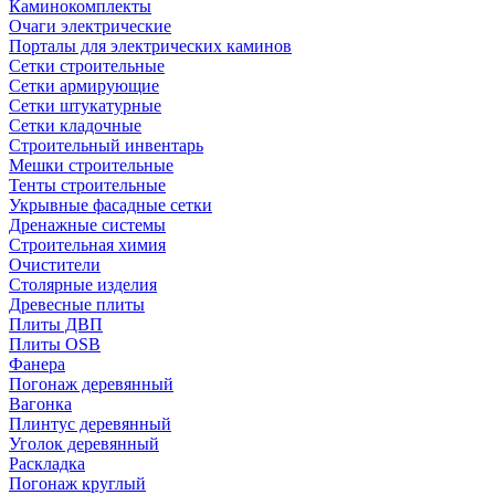
Каминокомплекты
Очаги электрические
Порталы для электрических каминов
Сетки строительные
Сетки армирующие
Сетки штукатурные
Сетки кладочные
Строительный инвентарь
Мешки строительные
Тенты строительные
Укрывные фасадные сетки
Дренажные системы
Строительная химия
Очистители
Столярные изделия
Древесные плиты
Плиты ДВП
Плиты OSB
Фанера
Погонаж деревянный
Вагонка
Плинтус деревянный
Уголок деревянный
Раскладка
Погонаж круглый