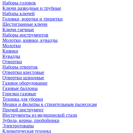
Наборы головок
Ключи разводные и трубные
Наборы ключей
Головки, воротки и трещетки
Шестигранные ключи
Ключи гаечные
Наборы инструментов
Молотки, киянки, кувалды
Молотки
Киянки
Кувалды
Отвертки
Наборы отверток
Отвертки крестовые
Отвертки шлицевые
Газовое оборудование
Газовые баллоны
Горелки газовые
Техника для уборки
Мешки и фильтры к строительным пылесосам
Прочий инструмент
Инструменты из медицинской стали
Зубила, керны, пробойники
Электротовары
Климатическая техника