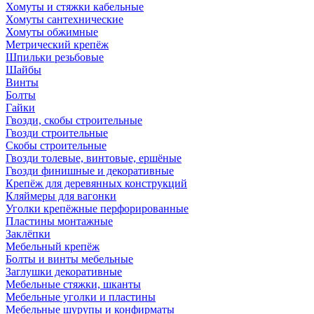
Хомуты и стяжки кабельные
Хомуты сантехнические
Хомуты обжимные
Метрический крепёж
Шпильки резьбовые
Шайбы
Винты
Болты
Гайки
Гвозди, скобы строительные
Гвозди строительные
Скобы строительные
Гвозди толевые, винтовые, ершёные
Гвозди финишные и декоративные
Крепёж для деревянных конструкций
Кляймеры для вагонки
Уголки крепёжные перфорированные
Пластины монтажные
Заклёпки
Мебельный крепёж
Болты и винты мебельные
Заглушки декоративные
Мебельные стяжки, шканты
Мебельные уголки и пластины
Мебельные шурупы и конфирматы