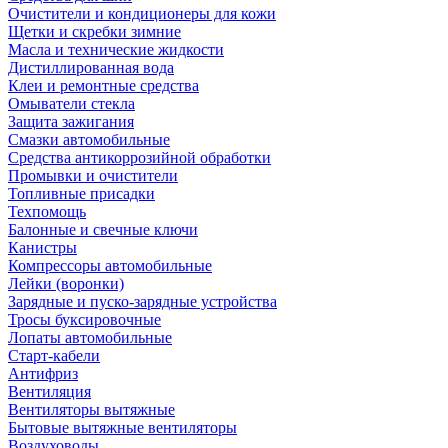
Очистители и кондиционеры для кожи
Щетки и скребки зимние
Масла и технические жидкости
Дистиллированная вода
Клеи и ремонтные средства
Омыватели стекла
Защита зажигания
Смазки автомобильные
Средства антикоррозийной обработки
Промывки и очистители
Топливные присадки
Техпомощь
Балонные и свечные ключи
Канистры
Компрессоры автомобильные
Лейки (воронки)
Зарядные и пуско-зарядные устройства
Тросы буксировочные
Лопаты автомобильные
Старт-кабели
Антифриз
Вентиляция
Вентиляторы вытяжные
Бытовые вытяжные вентиляторы
Воздуховоды