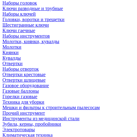
Наборы головок
Ключи разводные и трубные
Наборы ключей
Головки, воротки и трещетки
Шестигранные ключи
Ключи гаечные
Наборы инструментов
Молотки, киянки, кувалды
Молотки
Киянки
Кувалды
Отвертки
Наборы отверток
Отвертки крестовые
Отвертки шлицевые
Газовое оборудование
Газовые баллоны
Горелки газовые
Техника для уборки
Мешки и фильтры к строительным пылесосам
Прочий инструмент
Инструменты из медицинской стали
Зубила, керны, пробойники
Электротовары
Климатическая техника