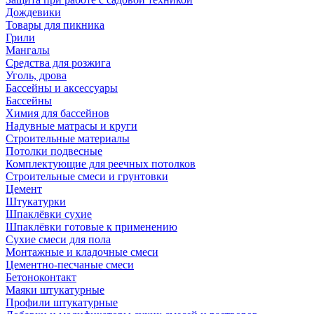
Дождевики
Товары для пикника
Грили
Мангалы
Средства для розжига
Уголь, дрова
Бассейны и аксессуары
Бассейны
Химия для бассейнов
Надувные матрасы и круги
Строительные материалы
Потолки подвесные
Комплектующие для реечных потолков
Строительные смеси и грунтовки
Цемент
Штукатурки
Шпаклёвки сухие
Шпаклёвки готовые к применению
Сухие смеси для пола
Монтажные и кладочные смеси
Цементно-песчаные смеси
Бетоноконтакт
Маяки штукатурные
Профили штукатурные