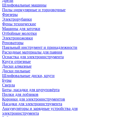
Дрели
Шлифовальные машины
Пилы циркулярные и торцовочные
Фрезеры
Электрорубанки
Фены технические
Машины для заточки
Отбойные молотки
Электроножовки
Реноваторы
Паяльный инструмент и принадлежности
Расходные материалы для паяния
Оснастка для электроинструмента
Круги отрезные
Диски алмазные
Диски пильные
Шлифовальные диски, круги
Буры
Сверла
Биты, насадки для шуруповёрта
Пилки для лобзиков
Коронки для электроинструментов
Насадки для электроинструмента
Аккумуляторы и зарядные устройства для
электроинструмента