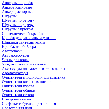
Анкерный крепёж
Анкера клиновые
Анкера распорные
Шурупы
Шурупы по бетону
Шурупы по дереву
Шурупы с крюком
Сантехнический крепёж
Крепёж для раковины и унитаза
Шпильки сантехнические
Крепёж для бойлера
Автотовары
Автоаксессуары
Чехлы для колес
Уход за салоном и кузовом
Аксессуары для моек высокого давления
Ароматизаторы
Очистители и полироли для пластика
Очистители колёсных дисков
Очистители кузова
Очистители обивки
Очистители стекол
Полироли кузова
Салфетки и бумага протирочная
Средства для шин