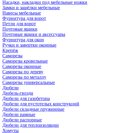
Насадки, накладки под мебельные ножки
Замки и защёлки мебельные
Навесы мебельные
Фурнитура для ворот
Петли для ворот
Почтовые ящики
Почтовые ящики и аксессуары
Фурнитура для окон
Ручки и завертки оконные
Крепёж
Саморезы
Саморезы кровельные
Саморезы оконные
Саморезы по дереву
Саморезы по металлу
Саморезы универсальные
Дюбели
Дюбель-гвозди
Дюбели для газобетона
Дюбели для пустотелых конструкций
Дюбели складные пружинные
Дюбели рамные
Дюбели распорные
Дюбели для теплоизоляции
Хомуты