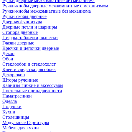
Ручки дверные межкомнатные без механизма
Ручки-кнобы дверные межкомнатные с механизмом
Ручки-кнобы межкомнатные без механизма
Ручки-скобы дверные
Дверная фурнитура
Дверные петли и шарниры
Стопора дверные
Цифры, таблички, вывески
Глазки дверные
Крючки и цепочки дверные
Декор
Обои
Стеклообои и стеклохолст
Клей и средства для обоев
Декор окон
Шторы рулонные
Карнизы гибкие и аксессуары
Постельные принадлежности
Наматрасники
Одеяла
Подушки
Кухни
Столешницы
Модульные Гарнитуры
Мебель для кухни