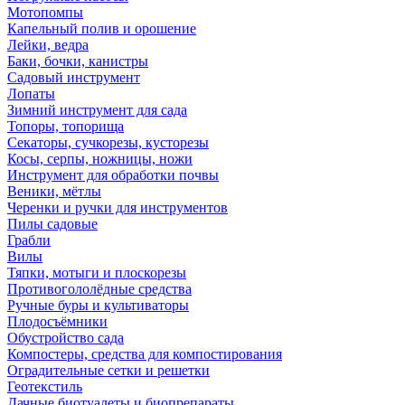
Мотопомпы
Капельный полив и орошение
Лейки, ведра
Баки, бочки, канистры
Садовый инструмент
Лопаты
Зимний инструмент для сада
Топоры, топорища
Секаторы, сучкорезы, кусторезы
Косы, серпы, ножницы, ножи
Инструмент для обработки почвы
Веники, мётлы
Черенки и ручки для инструментов
Пилы садовые
Грабли
Вилы
Тяпки, мотыги и плоскорезы
Противогололёдные средства
Ручные буры и культиваторы
Плодосъёмники
Обустройство сада
Компостеры, средства для компостирования
Оградительные сетки и решетки
Геотекстиль
Дачные биотуалеты и биопрепараты