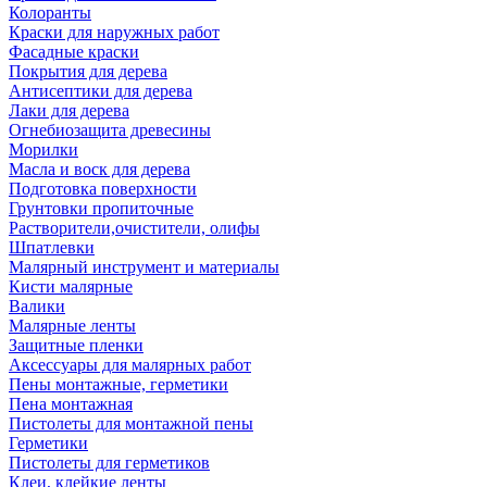
Колоранты
Краски для наружных работ
Фасадные краски
Покрытия для дерева
Антисептики для дерева
Лаки для дерева
Огнебиозащита древесины
Морилки
Масла и воск для дерева
Подготовка поверхности
Грунтовки пропиточные
Растворители,очистители, олифы
Шпатлевки
Малярный инструмент и материалы
Кисти малярные
Валики
Малярные ленты
Защитные пленки
Аксессуары для малярных работ
Пены монтажные, герметики
Пена монтажная
Пистолеты для монтажной пены
Герметики
Пистолеты для герметиков
Клеи, клейкие ленты