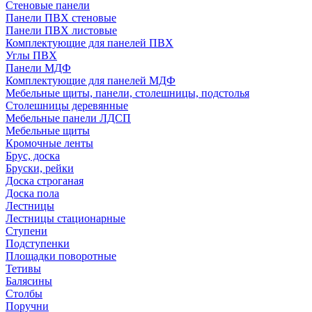
Стеновые панели
Панели ПВХ стеновые
Панели ПВХ листовые
Комплектующие для панелей ПВХ
Углы ПВХ
Панели МДФ
Комплектующие для панелей МДФ
Мебельные щиты, панели, столешницы, подстолья
Столешницы деревянные
Мебельные панели ЛДСП
Мебельные щиты
Кромочные ленты
Брус, доска
Бруски, рейки
Доска строганая
Доска пола
Лестницы
Лестницы стационарные
Ступени
Подступенки
Площадки поворотные
Тетивы
Балясины
Столбы
Поручни