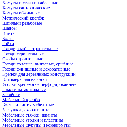
Хомуты и стяжки кабельные
Хомуты сантехнические
Хомуты обжимные
Метрический крепёж
Шпильки резьбовые
Шайбы
Винты
Болты
Гайки
Гвозди, скобы строительные
Гвозди строительные
Скобы строительные
Гвозди толевые, винтовые, ершёные
Гвозди финишные и декоративные
Крепёж для деревянных конструкций
Кляймеры для вагонки
Уголки крепёжные перфорированные
Пластины монтажные
Заклёпки
Мебельный крепёж
Болты и винты мебельные
Заглушки декоративные
Мебельные стяжки, шканты
Мебельные уголки и пластины
Мебельные шурупы и конфирматы