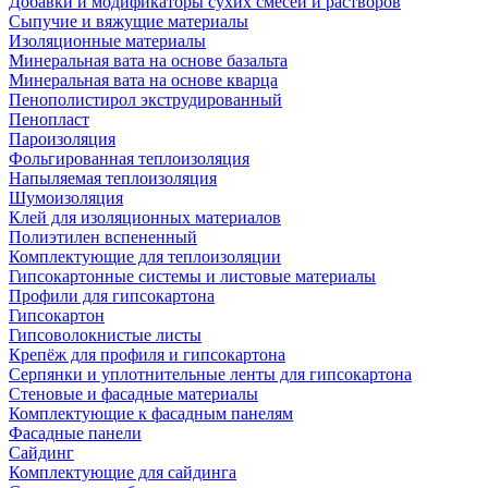
Добавки и модификаторы сухих смесей и растворов
Сыпучие и вяжущие материалы
Изоляционные материалы
Минеральная вата на основе базальта
Минеральная вата на основе кварца
Пенополистирол экструдированный
Пенопласт
Пароизоляция
Фольгированная теплоизоляция
Напыляемая теплоизоляция
Шумоизоляция
Клей для изоляционных материалов
Полиэтилен вспененный
Комплектующие для теплоизоляции
Гипсокартонные системы и листовые материалы
Профили для гипсокартона
Гипсокартон
Гипсоволокнистые листы
Крепёж для профиля и гипсокартона
Серпянки и уплотнительные ленты для гипсокартона
Стеновые и фасадные материалы
Комплектующие к фасадным панелям
Фасадные панели
Сайдинг
Комплектующие для сайдинга