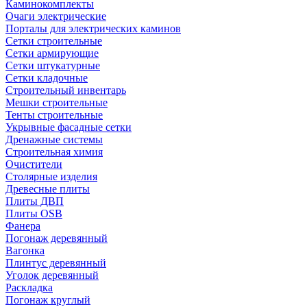
Каминокомплекты
Очаги электрические
Порталы для электрических каминов
Сетки строительные
Сетки армирующие
Сетки штукатурные
Сетки кладочные
Строительный инвентарь
Мешки строительные
Тенты строительные
Укрывные фасадные сетки
Дренажные системы
Строительная химия
Очистители
Столярные изделия
Древесные плиты
Плиты ДВП
Плиты OSB
Фанера
Погонаж деревянный
Вагонка
Плинтус деревянный
Уголок деревянный
Раскладка
Погонаж круглый