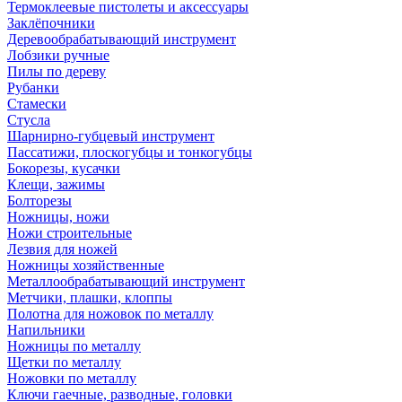
Термоклеевые пистолеты и аксессуары
Заклёпочники
Деревообрабатывающий инструмент
Лобзики ручные
Пилы по дереву
Рубанки
Стамески
Стусла
Шарнирно-губцевый инструмент
Пассатижи, плоскогубцы и тонкогубцы
Бокорезы, кусачки
Клещи, зажимы
Болторезы
Ножницы, ножи
Ножи строительные
Лезвия для ножей
Ножницы хозяйственные
Металлообрабатывающий инструмент
Метчики, плашки, клоппы
Полотна для ножовок по металлу
Напильники
Ножницы по металлу
Щетки по металлу
Ножовки по металлу
Ключи гаечные, разводные, головки