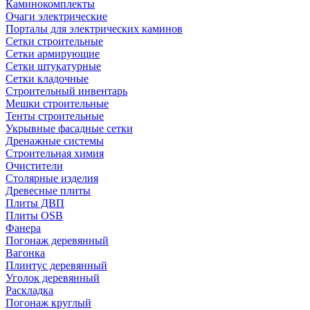
Каминокомплекты
Очаги электрические
Порталы для электрических каминов
Сетки строительные
Сетки армирующие
Сетки штукатурные
Сетки кладочные
Строительный инвентарь
Мешки строительные
Тенты строительные
Укрывные фасадные сетки
Дренажные системы
Строительная химия
Очистители
Столярные изделия
Древесные плиты
Плиты ДВП
Плиты OSB
Фанера
Погонаж деревянный
Вагонка
Плинтус деревянный
Уголок деревянный
Раскладка
Погонаж круглый