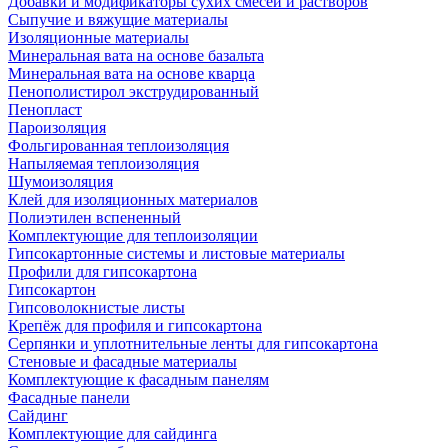
Добавки и модификаторы сухих смесей и растворов
Сыпучие и вяжущие материалы
Изоляционные материалы
Минеральная вата на основе базальта
Минеральная вата на основе кварца
Пенополистирол экструдированный
Пенопласт
Пароизоляция
Фольгированная теплоизоляция
Напыляемая теплоизоляция
Шумоизоляция
Клей для изоляционных материалов
Полиэтилен вспененный
Комплектующие для теплоизоляции
Гипсокартонные системы и листовые материалы
Профили для гипсокартона
Гипсокартон
Гипсоволокнистые листы
Крепёж для профиля и гипсокартона
Серпянки и уплотнительные ленты для гипсокартона
Стеновые и фасадные материалы
Комплектующие к фасадным панелям
Фасадные панели
Сайдинг
Комплектующие для сайдинга