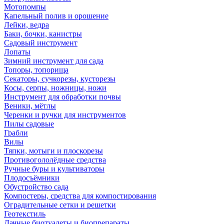
Мотопомпы
Капельный полив и орошение
Лейки, ведра
Баки, бочки, канистры
Садовый инструмент
Лопаты
Зимний инструмент для сада
Топоры, топорища
Секаторы, сучкорезы, кусторезы
Косы, серпы, ножницы, ножи
Инструмент для обработки почвы
Веники, мётлы
Черенки и ручки для инструментов
Пилы садовые
Грабли
Вилы
Тяпки, мотыги и плоскорезы
Противогололёдные средства
Ручные буры и культиваторы
Плодосъёмники
Обустройство сада
Компостеры, средства для компостирования
Оградительные сетки и решетки
Геотекстиль
Дачные биотуалеты и биопрепараты