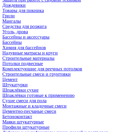
Дождевики
Товары для пикника
Грили
Мангалы
Средства для розжига
Уголь, дрова
Бассейны и аксессуары
Бассейны
Химия для бассейнов
Надувные матрасы и круги
Строительные материалы
Потолки подвесные
Комплектующие для реечных потолков
Строительные смеси и грунтовки
Цемент
Штукатурки
Шпаклёвки сухие
Шпаклёвки готовые к применению
Сухие смеси для пола
Монтажные и кладочные смеси
Цементно-песчаные смеси
Бетоноконтакт
Маяки штукатурные
Профили штукатурные