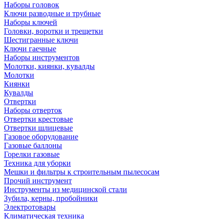
Наборы головок
Ключи разводные и трубные
Наборы ключей
Головки, воротки и трещетки
Шестигранные ключи
Ключи гаечные
Наборы инструментов
Молотки, киянки, кувалды
Молотки
Киянки
Кувалды
Отвертки
Наборы отверток
Отвертки крестовые
Отвертки шлицевые
Газовое оборудование
Газовые баллоны
Горелки газовые
Техника для уборки
Мешки и фильтры к строительным пылесосам
Прочий инструмент
Инструменты из медицинской стали
Зубила, керны, пробойники
Электротовары
Климатическая техника