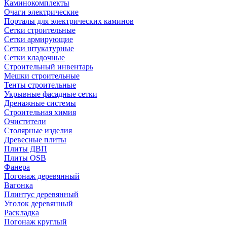
Каминокомплекты
Очаги электрические
Порталы для электрических каминов
Сетки строительные
Сетки армирующие
Сетки штукатурные
Сетки кладочные
Строительный инвентарь
Мешки строительные
Тенты строительные
Укрывные фасадные сетки
Дренажные системы
Строительная химия
Очистители
Столярные изделия
Древесные плиты
Плиты ДВП
Плиты OSB
Фанера
Погонаж деревянный
Вагонка
Плинтус деревянный
Уголок деревянный
Раскладка
Погонаж круглый