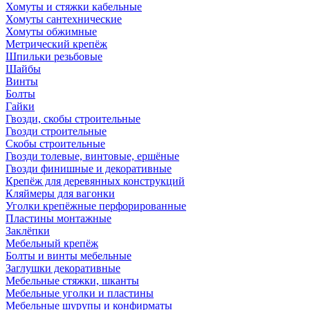
Хомуты и стяжки кабельные
Хомуты сантехнические
Хомуты обжимные
Метрический крепёж
Шпильки резьбовые
Шайбы
Винты
Болты
Гайки
Гвозди, скобы строительные
Гвозди строительные
Скобы строительные
Гвозди толевые, винтовые, ершёные
Гвозди финишные и декоративные
Крепёж для деревянных конструкций
Кляймеры для вагонки
Уголки крепёжные перфорированные
Пластины монтажные
Заклёпки
Мебельный крепёж
Болты и винты мебельные
Заглушки декоративные
Мебельные стяжки, шканты
Мебельные уголки и пластины
Мебельные шурупы и конфирматы