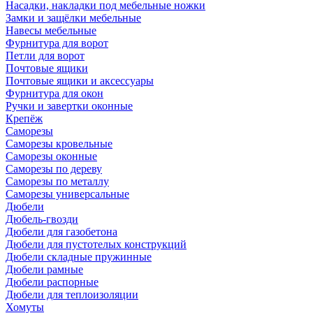
Насадки, накладки под мебельные ножки
Замки и защёлки мебельные
Навесы мебельные
Фурнитура для ворот
Петли для ворот
Почтовые ящики
Почтовые ящики и аксессуары
Фурнитура для окон
Ручки и завертки оконные
Крепёж
Саморезы
Саморезы кровельные
Саморезы оконные
Саморезы по дереву
Саморезы по металлу
Саморезы универсальные
Дюбели
Дюбель-гвозди
Дюбели для газобетона
Дюбели для пустотелых конструкций
Дюбели складные пружинные
Дюбели рамные
Дюбели распорные
Дюбели для теплоизоляции
Хомуты