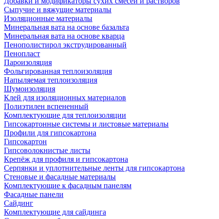
Добавки и модификаторы сухих смесей и растворов
Сыпучие и вяжущие материалы
Изоляционные материалы
Минеральная вата на основе базальта
Минеральная вата на основе кварца
Пенополистирол экструдированный
Пенопласт
Пароизоляция
Фольгированная теплоизоляция
Напыляемая теплоизоляция
Шумоизоляция
Клей для изоляционных материалов
Полиэтилен вспененный
Комплектующие для теплоизоляции
Гипсокартонные системы и листовые материалы
Профили для гипсокартона
Гипсокартон
Гипсоволокнистые листы
Крепёж для профиля и гипсокартона
Серпянки и уплотнительные ленты для гипсокартона
Стеновые и фасадные материалы
Комплектующие к фасадным панелям
Фасадные панели
Сайдинг
Комплектующие для сайдинга