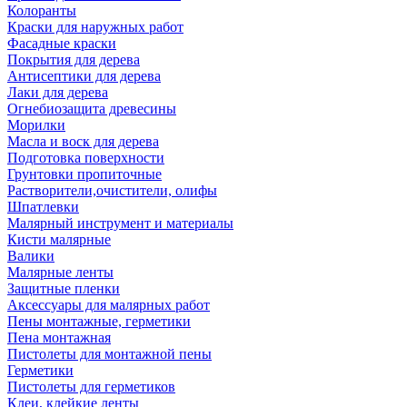
Колоранты
Краски для наружных работ
Фасадные краски
Покрытия для дерева
Антисептики для дерева
Лаки для дерева
Огнебиозащита древесины
Морилки
Масла и воск для дерева
Подготовка поверхности
Грунтовки пропиточные
Растворители,очистители, олифы
Шпатлевки
Малярный инструмент и материалы
Кисти малярные
Валики
Малярные ленты
Защитные пленки
Аксессуары для малярных работ
Пены монтажные, герметики
Пена монтажная
Пистолеты для монтажной пены
Герметики
Пистолеты для герметиков
Клеи, клейкие ленты