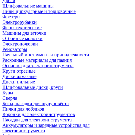
Дрели
Шлифовальные машины
Пилы циркулярные и торцовочные
Фрезеры
Электрорубанки
Фены технические
Машины для заточки
Отбойные молотки
Электроножовки
Реноваторы
Паяльный инструмент и принадлежности
Расходные материалы для паяния
Оснастка для электроинструмента
Круги отрезные
Диски алмазные
Диски пильные
Шлифовальные диски, круги
Буры
Сверла
Биты, насадки для шуруповёрта
Пилки для лобзиков
Коронки для электроинструментов
Насадки для электроинструмента
Аккумуляторы и зарядные устройства для
электроинструмента