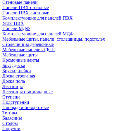
Стеновые панели
Панели ПВХ стеновые
Панели ПВХ листовые
Комплектующие для панелей ПВХ
Углы ПВХ
Панели МДФ
Комплектующие для панелей МДФ
Мебельные щиты, панели, столешницы, подстолья
Столешницы деревянные
Мебельные панели ЛДСП
Мебельные щиты
Кромочные ленты
Брус, доска
Бруски, рейки
Доска строганая
Доска пола
Лестницы
Лестницы стационарные
Ступени
Подступенки
Площадки поворотные
Тетивы
Балясины
Столбы
Поручни