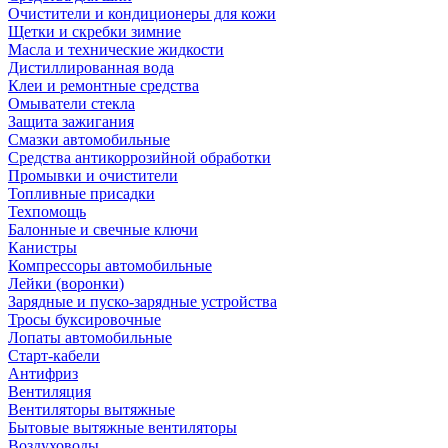
Очистители и кондиционеры для кожи
Щетки и скребки зимние
Масла и технические жидкости
Дистиллированная вода
Клеи и ремонтные средства
Омыватели стекла
Защита зажигания
Смазки автомобильные
Средства антикоррозийной обработки
Промывки и очистители
Топливные присадки
Техпомощь
Балонные и свечные ключи
Канистры
Компрессоры автомобильные
Лейки (воронки)
Зарядные и пуско-зарядные устройства
Тросы буксировочные
Лопаты автомобильные
Старт-кабели
Антифриз
Вентиляция
Вентиляторы вытяжные
Бытовые вытяжные вентиляторы
Воздуховоды