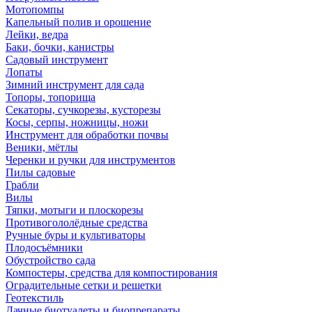
Мотопомпы
Капельный полив и орошение
Лейки, ведра
Баки, бочки, канистры
Садовый инструмент
Лопаты
Зимний инструмент для сада
Топоры, топорища
Секаторы, сучкорезы, кусторезы
Косы, серпы, ножницы, ножи
Инструмент для обработки почвы
Веники, мётлы
Черенки и ручки для инструментов
Пилы садовые
Грабли
Вилы
Тяпки, мотыги и плоскорезы
Противогололёдные средства
Ручные буры и культиваторы
Плодосъёмники
Обустройство сада
Компостеры, средства для компостирования
Оградительные сетки и решетки
Геотекстиль
Дачные биотуалеты и биопрепараты