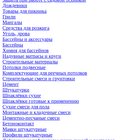
Дождевики
Товары для пикника
Грили
Мангалы
Средства для розжига
Уголь, дрова
Бассейны и аксессуары
Бассейны
Химия для бассейнов
Надувные матрасы и круги
Строительные материалы
Потолки подвесные
Комплектующие для реечных потолков
Строительные смеси и грунтовки
Цемент
Штукатурки
Шпаклёвки сухие
Шпаклёвки готовые к применению
Сухие смеси для пола
Монтажные и кладочные смеси
Цементно-песчаные смеси
Бетоноконтакт
Маяки штукатурные
Профили штукатурные