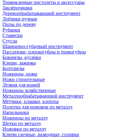
Термоклеевые пистолеты и аксессуары
Заклёпочники
Деревообрабатывающий инструмент
Лобзики ручные
Пилы по дереву
Рубанки
Стамески
Стусла
Шарнирно-губцевый инструмент
Пассатижи, плоскогубцы и тонкогубцы
Бокорезы, кусачки
Клещи, зажимы
Болторезы
Ножницы, ножи
Ножи строительные
Лезвия для ножей
Ножницы хозяйственные
Металлообрабатывающий инструмент
Метчики, плашки, клоппы
Полотна для ножовок по металлу
Напильники
Ножницы по металлу
Щетки по металлу
Ножовки по металлу
Ключи гаечные, разводные, головки