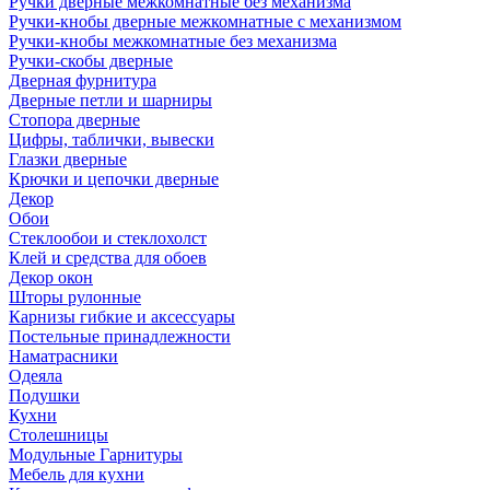
Ручки дверные межкомнатные без механизма
Ручки-кнобы дверные межкомнатные с механизмом
Ручки-кнобы межкомнатные без механизма
Ручки-скобы дверные
Дверная фурнитура
Дверные петли и шарниры
Стопора дверные
Цифры, таблички, вывески
Глазки дверные
Крючки и цепочки дверные
Декор
Обои
Стеклообои и стеклохолст
Клей и средства для обоев
Декор окон
Шторы рулонные
Карнизы гибкие и аксессуары
Постельные принадлежности
Наматрасники
Одеяла
Подушки
Кухни
Столешницы
Модульные Гарнитуры
Мебель для кухни