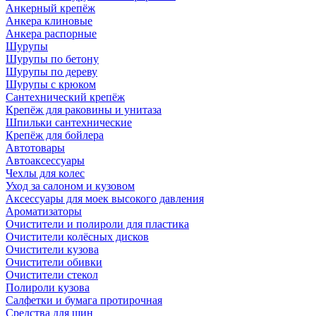
Анкерный крепёж
Анкера клиновые
Анкера распорные
Шурупы
Шурупы по бетону
Шурупы по дереву
Шурупы с крюком
Сантехнический крепёж
Крепёж для раковины и унитаза
Шпильки сантехнические
Крепёж для бойлера
Автотовары
Автоаксессуары
Чехлы для колес
Уход за салоном и кузовом
Аксессуары для моек высокого давления
Ароматизаторы
Очистители и полироли для пластика
Очистители колёсных дисков
Очистители кузова
Очистители обивки
Очистители стекол
Полироли кузова
Салфетки и бумага протирочная
Средства для шин