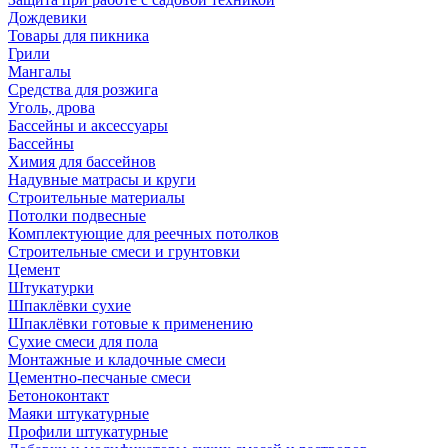
Дождевики
Товары для пикника
Грили
Мангалы
Средства для розжига
Уголь, дрова
Бассейны и аксессуары
Бассейны
Химия для бассейнов
Надувные матрасы и круги
Строительные материалы
Потолки подвесные
Комплектующие для реечных потолков
Строительные смеси и грунтовки
Цемент
Штукатурки
Шпаклёвки сухие
Шпаклёвки готовые к применению
Сухие смеси для пола
Монтажные и кладочные смеси
Цементно-песчаные смеси
Бетоноконтакт
Маяки штукатурные
Профили штукатурные