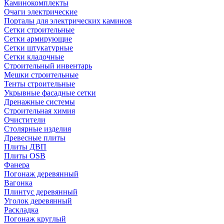
Каминокомплекты
Очаги электрические
Порталы для электрических каминов
Сетки строительные
Сетки армирующие
Сетки штукатурные
Сетки кладочные
Строительный инвентарь
Мешки строительные
Тенты строительные
Укрывные фасадные сетки
Дренажные системы
Строительная химия
Очистители
Столярные изделия
Древесные плиты
Плиты ДВП
Плиты OSB
Фанера
Погонаж деревянный
Вагонка
Плинтус деревянный
Уголок деревянный
Раскладка
Погонаж круглый