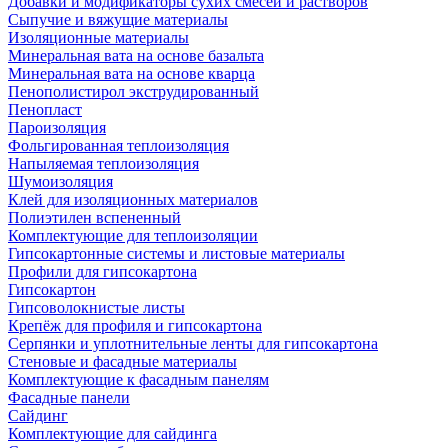
Добавки и модификаторы сухих смесей и растворов
Сыпучие и вяжущие материалы
Изоляционные материалы
Минеральная вата на основе базальта
Минеральная вата на основе кварца
Пенополистирол экструдированный
Пенопласт
Пароизоляция
Фольгированная теплоизоляция
Напыляемая теплоизоляция
Шумоизоляция
Клей для изоляционных материалов
Полиэтилен вспененный
Комплектующие для теплоизоляции
Гипсокартонные системы и листовые материалы
Профили для гипсокартона
Гипсокартон
Гипсоволокнистые листы
Крепёж для профиля и гипсокартона
Серпянки и уплотнительные ленты для гипсокартона
Стеновые и фасадные материалы
Комплектующие к фасадным панелям
Фасадные панели
Сайдинг
Комплектующие для сайдинга