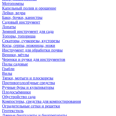
Мотопомпы
Капельный полив и орошение
Лейки, ведра
Баки, бочки, канистры
Садовый инструмент
Лопаты
Зимний инструмент для сада
Топоры, топорища
Секаторы, сучкорезы, кусторезы
Косы, серпы, ножницы, ножи
Инструмент для обработки почвы
Веники, мётлы
Черенки и ручки для инструментов
Пилы садовые
Грабли
Вилы
Тяпки, мотыги и плоскорезы
Противогололёдные средства
Ручные буры и культиваторы
Плодосъёмники
Обустройство сада
Компостеры, средства для компостирования
Оградительные сетки и решетки
Геотекстиль
Дачные биотуалеты и биопрепараты