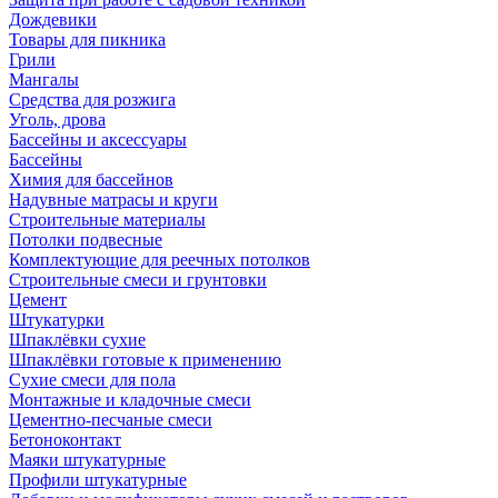
Дождевики
Товары для пикника
Грили
Мангалы
Средства для розжига
Уголь, дрова
Бассейны и аксессуары
Бассейны
Химия для бассейнов
Надувные матрасы и круги
Строительные материалы
Потолки подвесные
Комплектующие для реечных потолков
Строительные смеси и грунтовки
Цемент
Штукатурки
Шпаклёвки сухие
Шпаклёвки готовые к применению
Сухие смеси для пола
Монтажные и кладочные смеси
Цементно-песчаные смеси
Бетоноконтакт
Маяки штукатурные
Профили штукатурные