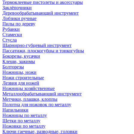
Термоклеевые пистолеты и аксессуары
Заклёпочники
Деревообрабатывающий инструмент
Лобзики ручные
Пилы по дереву
Рубанки
Стамески
Стусла
Шарнирно-губцевый инструмент
Пассатижи, плоскогубцы и тонкогубцы
Бокорезы, кусачки
Клещи, зажимы
Болторезы
Ножницы, ножи
Ножи строительные
Лезвия для ножей
Ножницы хозяйственные
Металлообрабатывающий инструмент
Метчики, плашки, клоппы
Полотна для ножовок по металлу
Напильники
Ножницы по металлу
Щетки по металлу
Ножовки по металлу
Ключи гаечные, разводные, головки