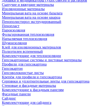
Добавки и модификаторы сухих смесей и растворов
Сыпучие и вяжущие материалы
Изоляционные материалы
Минеральная вата на основе базальта
Минеральная вата на основе кварца
Пенополистирол экструдированный
Пенопласт
Пароизоляция
Фольгированная теплоизоляция
Напыляемая теплоизоляция
Шумоизоляция
Клей для изоляционных материалов
Полиэтилен вспененный
Комплектующие для теплоизоляции
Гипсокартонные системы и листовые материалы
Профили для гипсокартона
Гипсокартон
Гипсоволокнистые листы
Крепёж для профиля и гипсокартона
Серпянки и уплотнительные ленты для гипсокартона
Стеновые и фасадные материалы
Комплектующие к фасадным панелям
Фасадные панели
Сайдинг
Комплектующие для сайдинга