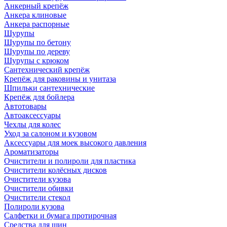
Анкерный крепёж
Анкера клиновые
Анкера распорные
Шурупы
Шурупы по бетону
Шурупы по дереву
Шурупы с крюком
Сантехнический крепёж
Крепёж для раковины и унитаза
Шпильки сантехнические
Крепёж для бойлера
Автотовары
Автоаксессуары
Чехлы для колес
Уход за салоном и кузовом
Аксессуары для моек высокого давления
Ароматизаторы
Очистители и полироли для пластика
Очистители колёсных дисков
Очистители кузова
Очистители обивки
Очистители стекол
Полироли кузова
Салфетки и бумага протирочная
Средства для шин