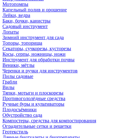
Мотопомпы
Капельный полив и орошение
Лейки, ведра
Баки, бочки, канистры
Садовый инструмент
Лопаты
Зимний инструмент для сада
Топоры, топорища
Секаторы, сучкорезы, кусторезы
Косы, серпы, ножницы, ножи
Инструмент для обработки почвы
Веники, мётлы
Черенки и ручки для инструментов
Пилы садовые
Грабли
Вилы
Тяпки, мотыги и плоскорезы
Противогололёдные средства
Ручные буры и культиваторы
Плодосъёмники
Обустройство сада
Компостеры, средства для компостирования
Оградительные сетки и решетки
Геотекстиль
Дачные биотуалеты и биопрепараты