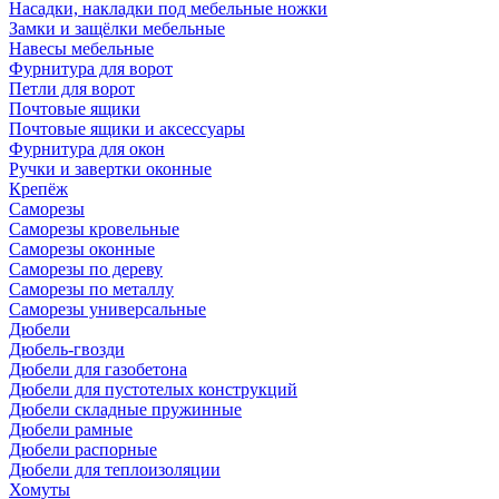
Насадки, накладки под мебельные ножки
Замки и защёлки мебельные
Навесы мебельные
Фурнитура для ворот
Петли для ворот
Почтовые ящики
Почтовые ящики и аксессуары
Фурнитура для окон
Ручки и завертки оконные
Крепёж
Саморезы
Саморезы кровельные
Саморезы оконные
Саморезы по дереву
Саморезы по металлу
Саморезы универсальные
Дюбели
Дюбель-гвозди
Дюбели для газобетона
Дюбели для пустотелых конструкций
Дюбели складные пружинные
Дюбели рамные
Дюбели распорные
Дюбели для теплоизоляции
Хомуты