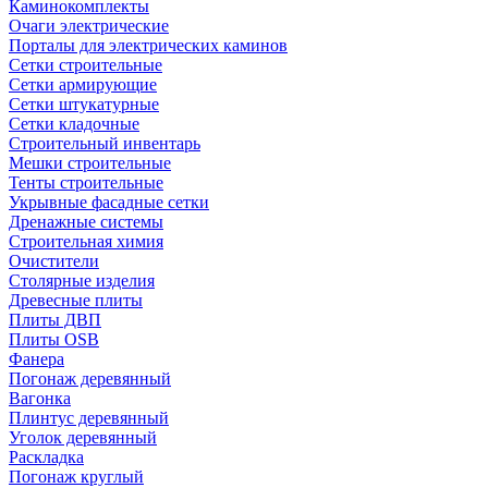
Каминокомплекты
Очаги электрические
Порталы для электрических каминов
Сетки строительные
Сетки армирующие
Сетки штукатурные
Сетки кладочные
Строительный инвентарь
Мешки строительные
Тенты строительные
Укрывные фасадные сетки
Дренажные системы
Строительная химия
Очистители
Столярные изделия
Древесные плиты
Плиты ДВП
Плиты OSB
Фанера
Погонаж деревянный
Вагонка
Плинтус деревянный
Уголок деревянный
Раскладка
Погонаж круглый