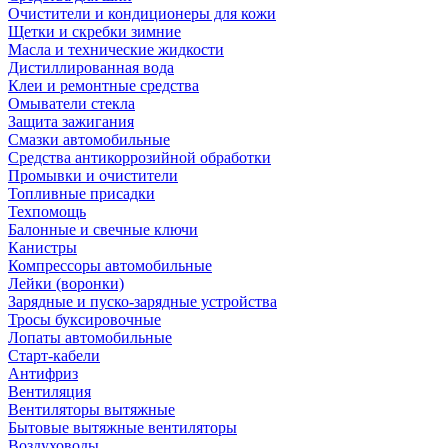
Очистители и кондиционеры для кожи
Щетки и скребки зимние
Масла и технические жидкости
Дистиллированная вода
Клеи и ремонтные средства
Омыватели стекла
Защита зажигания
Смазки автомобильные
Средства антикоррозийной обработки
Промывки и очистители
Топливные присадки
Техпомощь
Балонные и свечные ключи
Канистры
Компрессоры автомобильные
Лейки (воронки)
Зарядные и пуско-зарядные устройства
Тросы буксировочные
Лопаты автомобильные
Старт-кабели
Антифриз
Вентиляция
Вентиляторы вытяжные
Бытовые вытяжные вентиляторы
Воздуховоды