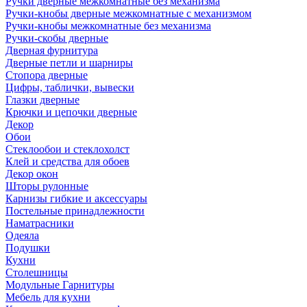
Ручки дверные межкомнатные без механизма
Ручки-кнобы дверные межкомнатные с механизмом
Ручки-кнобы межкомнатные без механизма
Ручки-скобы дверные
Дверная фурнитура
Дверные петли и шарниры
Стопора дверные
Цифры, таблички, вывески
Глазки дверные
Крючки и цепочки дверные
Декор
Обои
Стеклообои и стеклохолст
Клей и средства для обоев
Декор окон
Шторы рулонные
Карнизы гибкие и аксессуары
Постельные принадлежности
Наматрасники
Одеяла
Подушки
Кухни
Столешницы
Модульные Гарнитуры
Мебель для кухни