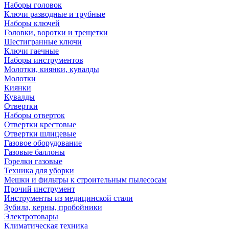
Наборы головок
Ключи разводные и трубные
Наборы ключей
Головки, воротки и трещетки
Шестигранные ключи
Ключи гаечные
Наборы инструментов
Молотки, киянки, кувалды
Молотки
Киянки
Кувалды
Отвертки
Наборы отверток
Отвертки крестовые
Отвертки шлицевые
Газовое оборудование
Газовые баллоны
Горелки газовые
Техника для уборки
Мешки и фильтры к строительным пылесосам
Прочий инструмент
Инструменты из медицинской стали
Зубила, керны, пробойники
Электротовары
Климатическая техника