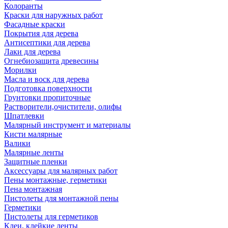
Колоранты
Краски для наружных работ
Фасадные краски
Покрытия для дерева
Антисептики для дерева
Лаки для дерева
Огнебиозащита древесины
Морилки
Масла и воск для дерева
Подготовка поверхности
Грунтовки пропиточные
Растворители,очистители, олифы
Шпатлевки
Малярный инструмент и материалы
Кисти малярные
Валики
Малярные ленты
Защитные пленки
Аксессуары для малярных работ
Пены монтажные, герметики
Пена монтажная
Пистолеты для монтажной пены
Герметики
Пистолеты для герметиков
Клеи, клейкие ленты