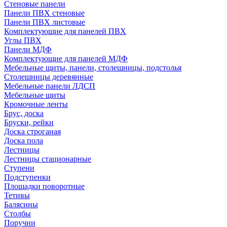
Стеновые панели
Панели ПВХ стеновые
Панели ПВХ листовые
Комплектующие для панелей ПВХ
Углы ПВХ
Панели МДФ
Комплектующие для панелей МДФ
Мебельные щиты, панели, столешницы, подстолья
Столешницы деревянные
Мебельные панели ЛДСП
Мебельные щиты
Кромочные ленты
Брус, доска
Бруски, рейки
Доска строганая
Доска пола
Лестницы
Лестницы стационарные
Ступени
Подступенки
Площадки поворотные
Тетивы
Балясины
Столбы
Поручни