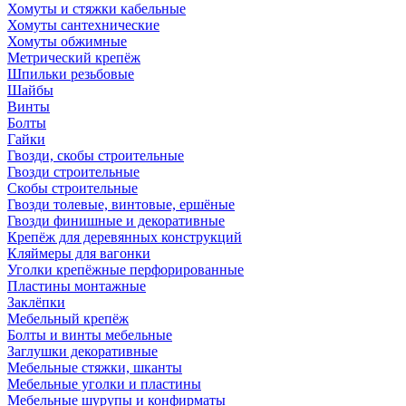
Хомуты и стяжки кабельные
Хомуты сантехнические
Хомуты обжимные
Метрический крепёж
Шпильки резьбовые
Шайбы
Винты
Болты
Гайки
Гвозди, скобы строительные
Гвозди строительные
Скобы строительные
Гвозди толевые, винтовые, ершёные
Гвозди финишные и декоративные
Крепёж для деревянных конструкций
Кляймеры для вагонки
Уголки крепёжные перфорированные
Пластины монтажные
Заклёпки
Мебельный крепёж
Болты и винты мебельные
Заглушки декоративные
Мебельные стяжки, шканты
Мебельные уголки и пластины
Мебельные шурупы и конфирматы