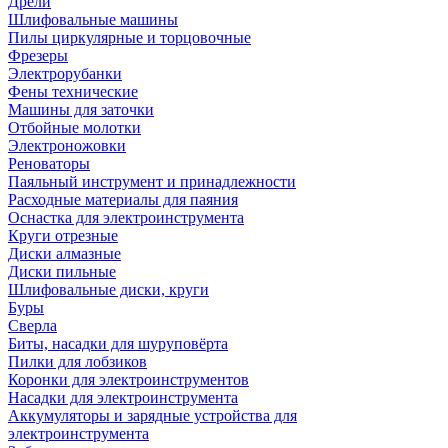
Дрели
Шлифовальные машины
Пилы циркулярные и торцовочные
Фрезеры
Электрорубанки
Фены технические
Машины для заточки
Отбойные молотки
Электроножовки
Реноваторы
Паяльный инструмент и принадлежности
Расходные материалы для паяния
Оснастка для электроинструмента
Круги отрезные
Диски алмазные
Диски пильные
Шлифовальные диски, круги
Буры
Сверла
Биты, насадки для шуруповёрта
Пилки для лобзиков
Коронки для электроинструментов
Насадки для электроинструмента
Аккумуляторы и зарядные устройства для
электроинструмента