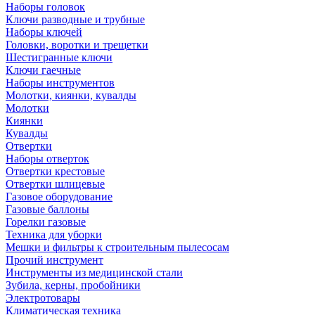
Наборы головок
Ключи разводные и трубные
Наборы ключей
Головки, воротки и трещетки
Шестигранные ключи
Ключи гаечные
Наборы инструментов
Молотки, киянки, кувалды
Молотки
Киянки
Кувалды
Отвертки
Наборы отверток
Отвертки крестовые
Отвертки шлицевые
Газовое оборудование
Газовые баллоны
Горелки газовые
Техника для уборки
Мешки и фильтры к строительным пылесосам
Прочий инструмент
Инструменты из медицинской стали
Зубила, керны, пробойники
Электротовары
Климатическая техника