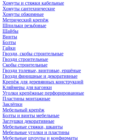
Хомуты и стяжки кабельные
Хомуты сантехнические
Хомуты обжимные
Метрический крепёж
Шпильки резьбовые
Шайбы
Винты
Болты
Гайки
Гвозди, скобы строительные
Гвозди строительные
Скобы строительные
Гвозди толевые, винтовые, ершёные
Гвозди финишные и декоративные
Крепёж для деревянных конструкций
Кляймеры для вагонки
Уголки крепёжные перфорированные
Пластины монтажные
Заклёпки
Мебельный крепёж
Болты и винты мебельные
Заглушки декоративные
Мебельные стяжки, шканты
Мебельные уголки и пластины
Мебельные шурупы и конфирматы