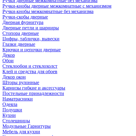
Ручки дверные межкомнатные без механизма
Ручки-кнобы дверные межкомнатные с механизмом
Ручки-кнобы межкомнатные без механизма
Ручки-скобы дверные
Дверная фурнитура
Дверные петли и шарниры
Стопора дверные
Цифры, таблички, вывески
Глазки дверные
Крючки и цепочки дверные
Декор
Обои
Стеклообои и стеклохолст
Клей и средства для обоев
Декор окон
Шторы рулонные
Карнизы гибкие и аксессуары
Постельные принадлежности
Наматрасники
Одеяла
Подушки
Кухни
Столешницы
Модульные Гарнитуры
Мебель для кухни