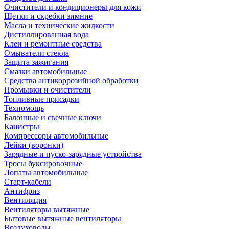
Очистители и кондиционеры для кожи
Щетки и скребки зимние
Масла и технические жидкости
Дистиллированная вода
Клеи и ремонтные средства
Омыватели стекла
Защита зажигания
Смазки автомобильные
Средства антикоррозийной обработки
Промывки и очистители
Топливные присадки
Техпомощь
Балонные и свечные ключи
Канистры
Компрессоры автомобильные
Лейки (воронки)
Зарядные и пуско-зарядные устройства
Тросы буксировочные
Лопаты автомобильные
Старт-кабели
Антифриз
Вентиляция
Вентиляторы вытяжные
Бытовые вытяжные вентиляторы
Воздуховоды