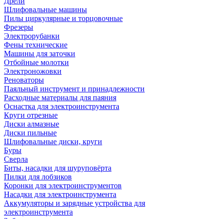
Дрели
Шлифовальные машины
Пилы циркулярные и торцовочные
Фрезеры
Электрорубанки
Фены технические
Машины для заточки
Отбойные молотки
Электроножовки
Реноваторы
Паяльный инструмент и принадлежности
Расходные материалы для паяния
Оснастка для электроинструмента
Круги отрезные
Диски алмазные
Диски пильные
Шлифовальные диски, круги
Буры
Сверла
Биты, насадки для шуруповёрта
Пилки для лобзиков
Коронки для электроинструментов
Насадки для электроинструмента
Аккумуляторы и зарядные устройства для
электроинструмента