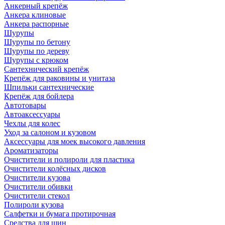
Анкерный крепёж
Анкера клиновые
Анкера распорные
Шурупы
Шурупы по бетону
Шурупы по дереву
Шурупы с крюком
Сантехнический крепёж
Крепёж для раковины и унитаза
Шпильки сантехнические
Крепёж для бойлера
Автотовары
Автоаксессуары
Чехлы для колес
Уход за салоном и кузовом
Аксессуары для моек высокого давления
Ароматизаторы
Очистители и полироли для пластика
Очистители колёсных дисков
Очистители кузова
Очистители обивки
Очистители стекол
Полироли кузова
Салфетки и бумага протирочная
Средства для шин