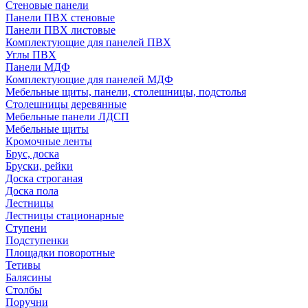
Стеновые панели
Панели ПВХ стеновые
Панели ПВХ листовые
Комплектующие для панелей ПВХ
Углы ПВХ
Панели МДФ
Комплектующие для панелей МДФ
Мебельные щиты, панели, столешницы, подстолья
Столешницы деревянные
Мебельные панели ЛДСП
Мебельные щиты
Кромочные ленты
Брус, доска
Бруски, рейки
Доска строганая
Доска пола
Лестницы
Лестницы стационарные
Ступени
Подступенки
Площадки поворотные
Тетивы
Балясины
Столбы
Поручни