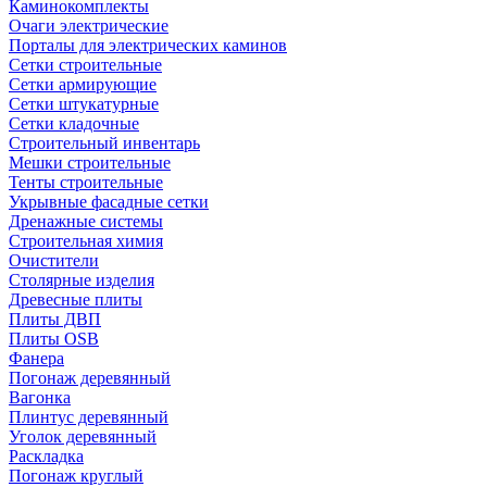
Каминокомплекты
Очаги электрические
Порталы для электрических каминов
Сетки строительные
Сетки армирующие
Сетки штукатурные
Сетки кладочные
Строительный инвентарь
Мешки строительные
Тенты строительные
Укрывные фасадные сетки
Дренажные системы
Строительная химия
Очистители
Столярные изделия
Древесные плиты
Плиты ДВП
Плиты OSB
Фанера
Погонаж деревянный
Вагонка
Плинтус деревянный
Уголок деревянный
Раскладка
Погонаж круглый