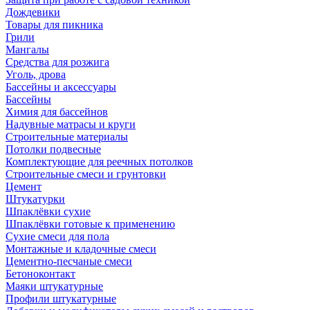
Дождевики
Товары для пикника
Грили
Мангалы
Средства для розжига
Уголь, дрова
Бассейны и аксессуары
Бассейны
Химия для бассейнов
Надувные матрасы и круги
Строительные материалы
Потолки подвесные
Комплектующие для реечных потолков
Строительные смеси и грунтовки
Цемент
Штукатурки
Шпаклёвки сухие
Шпаклёвки готовые к применению
Сухие смеси для пола
Монтажные и кладочные смеси
Цементно-песчаные смеси
Бетоноконтакт
Маяки штукатурные
Профили штукатурные