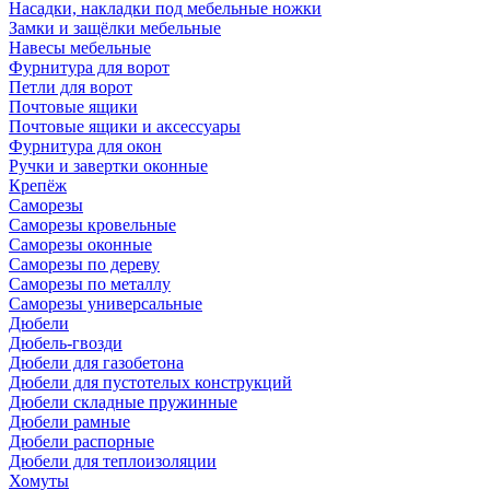
Насадки, накладки под мебельные ножки
Замки и защёлки мебельные
Навесы мебельные
Фурнитура для ворот
Петли для ворот
Почтовые ящики
Почтовые ящики и аксессуары
Фурнитура для окон
Ручки и завертки оконные
Крепёж
Саморезы
Саморезы кровельные
Саморезы оконные
Саморезы по дереву
Саморезы по металлу
Саморезы универсальные
Дюбели
Дюбель-гвозди
Дюбели для газобетона
Дюбели для пустотелых конструкций
Дюбели складные пружинные
Дюбели рамные
Дюбели распорные
Дюбели для теплоизоляции
Хомуты