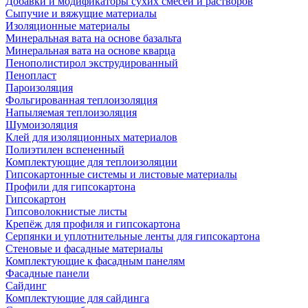
Добавки и модификаторы сухих смесей и растворов
Сыпучие и вяжущие материалы
Изоляционные материалы
Минеральная вата на основе базальта
Минеральная вата на основе кварца
Пенополистирол экструдированный
Пенопласт
Пароизоляция
Фольгированная теплоизоляция
Напыляемая теплоизоляция
Шумоизоляция
Клей для изоляционных материалов
Полиэтилен вспененный
Комплектующие для теплоизоляции
Гипсокартонные системы и листовые материалы
Профили для гипсокартона
Гипсокартон
Гипсоволокнистые листы
Крепёж для профиля и гипсокартона
Серпянки и уплотнительные ленты для гипсокартона
Стеновые и фасадные материалы
Комплектующие к фасадным панелям
Фасадные панели
Сайдинг
Комплектующие для сайдинга