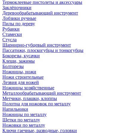
Термоклеевые пистолеты и аксессуары
Заклёпочники
Деревообрабатывающий инструмент
Лобзики ручные
Пилы по дереву
Рубанки
Стамески
Стусла
Шарнирно-губцевый инструмент
Пассатижи, плоскогубцы и тонкогубцы
Бокорезы, кусачки
Клещи, зажимы
Болторезы
Ножницы, ножи
Ножи строительные
Лезвия для ножей
Ножницы хозяйственные
Металлообрабатывающий инструмент
Метчики, плашки, клоппы
Полотна для ножовок по металлу
Напильники
Ножницы по металлу
Щетки по металлу
Ножовки по металлу
Ключи гаечные, разводные, головки