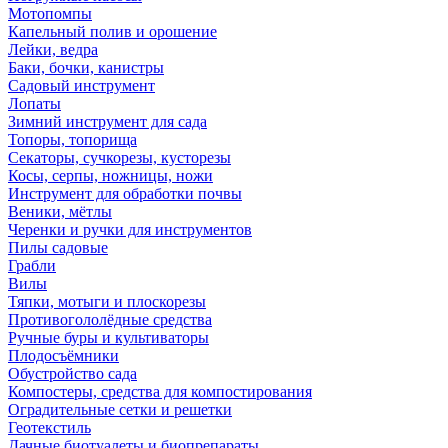
Мотопомпы
Капельный полив и орошение
Лейки, ведра
Баки, бочки, канистры
Садовый инструмент
Лопаты
Зимний инструмент для сада
Топоры, топорища
Секаторы, сучкорезы, кусторезы
Косы, серпы, ножницы, ножи
Инструмент для обработки почвы
Веники, мётлы
Черенки и ручки для инструментов
Пилы садовые
Грабли
Вилы
Тяпки, мотыги и плоскорезы
Противогололёдные средства
Ручные буры и культиваторы
Плодосъёмники
Обустройство сада
Компостеры, средства для компостирования
Оградительные сетки и решетки
Геотекстиль
Дачные биотуалеты и биопрепараты