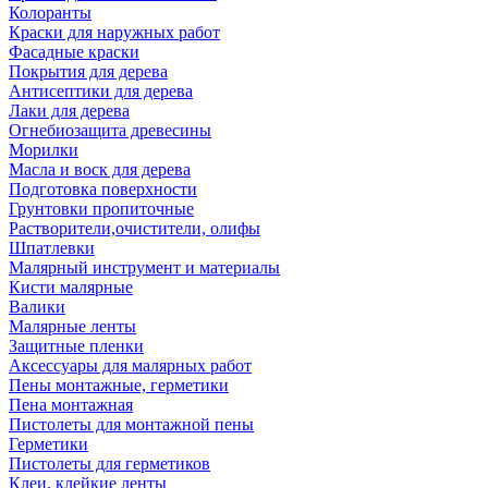
Колоранты
Краски для наружных работ
Фасадные краски
Покрытия для дерева
Антисептики для дерева
Лаки для дерева
Огнебиозащита древесины
Морилки
Масла и воск для дерева
Подготовка поверхности
Грунтовки пропиточные
Растворители,очистители, олифы
Шпатлевки
Малярный инструмент и материалы
Кисти малярные
Валики
Малярные ленты
Защитные пленки
Аксессуары для малярных работ
Пены монтажные, герметики
Пена монтажная
Пистолеты для монтажной пены
Герметики
Пистолеты для герметиков
Клеи, клейкие ленты