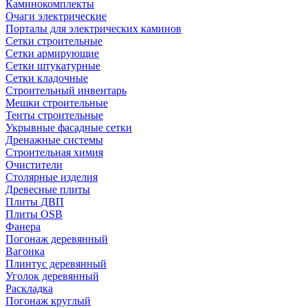
Каминокомплекты
Очаги электрические
Порталы для электрических каминов
Сетки строительные
Сетки армирующие
Сетки штукатурные
Сетки кладочные
Строительный инвентарь
Мешки строительные
Тенты строительные
Укрывные фасадные сетки
Дренажные системы
Строительная химия
Очистители
Столярные изделия
Древесные плиты
Плиты ДВП
Плиты OSB
Фанера
Погонаж деревянный
Вагонка
Плинтус деревянный
Уголок деревянный
Раскладка
Погонаж круглый