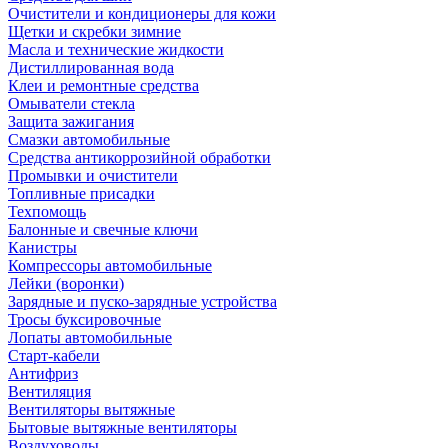
Очистители и кондиционеры для кожи
Щетки и скребки зимние
Масла и технические жидкости
Дистиллированная вода
Клеи и ремонтные средства
Омыватели стекла
Защита зажигания
Смазки автомобильные
Средства антикоррозийной обработки
Промывки и очистители
Топливные присадки
Техпомощь
Балонные и свечные ключи
Канистры
Компрессоры автомобильные
Лейки (воронки)
Зарядные и пуско-зарядные устройства
Тросы буксировочные
Лопаты автомобильные
Старт-кабели
Антифриз
Вентиляция
Вентиляторы вытяжные
Бытовые вытяжные вентиляторы
Воздуховоды