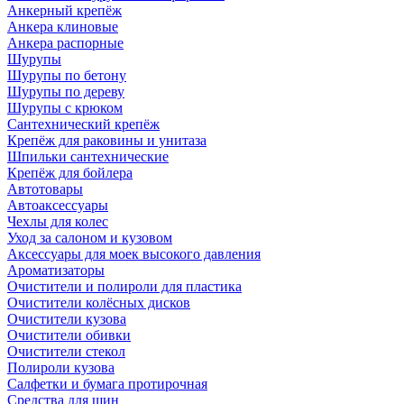
Анкерный крепёж
Анкера клиновые
Анкера распорные
Шурупы
Шурупы по бетону
Шурупы по дереву
Шурупы с крюком
Сантехнический крепёж
Крепёж для раковины и унитаза
Шпильки сантехнические
Крепёж для бойлера
Автотовары
Автоаксессуары
Чехлы для колес
Уход за салоном и кузовом
Аксессуары для моек высокого давления
Ароматизаторы
Очистители и полироли для пластика
Очистители колёсных дисков
Очистители кузова
Очистители обивки
Очистители стекол
Полироли кузова
Салфетки и бумага протирочная
Средства для шин