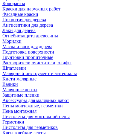
Колоранты
Краски для наружных работ
Фасадные краски
Покрытия для дерева
Антисептики для дерева
Лаки для дерева
Огнебиозащита древесины
Морилки
Масла и воск для дерева
Подготовка поверхности
Грунтовки пропиточные
Растворители,очистители, олифы
Шпатлевки
Малярный инструмент и материалы
Кисти малярные
Валики
Малярные ленты
Защитные пленки
Аксессуары для малярных работ
Пены монтажные, герметики
Пена монтажная
Пистолеты для монтажной пены
Герметики
Пистолеты для герметиков
Клеи, клейкие ленты