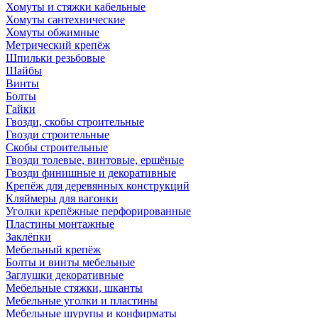
Хомуты и стяжки кабельные
Хомуты сантехнические
Хомуты обжимные
Метрический крепёж
Шпильки резьбовые
Шайбы
Винты
Болты
Гайки
Гвозди, скобы строительные
Гвозди строительные
Скобы строительные
Гвозди толевые, винтовые, ершёные
Гвозди финишные и декоративные
Крепёж для деревянных конструкций
Кляймеры для вагонки
Уголки крепёжные перфорированные
Пластины монтажные
Заклёпки
Мебельный крепёж
Болты и винты мебельные
Заглушки декоративные
Мебельные стяжки, шканты
Мебельные уголки и пластины
Мебельные шурупы и конфирматы