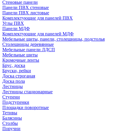
Стеновые панели
Панели ПВХ стеновые
Панели ПВХ листовые
Комплектующие для панелей ПВХ
Углы ПВХ
Панели МДФ
Комплектующие для панелей МДФ
Мебельные щиты, панели, столешницы, подстолья
Столешницы деревянные
Мебельные панели ЛДСП
Мебельные щиты
Кромочные ленты
Брус, доска
Бруски, рейки
Доска строганая
Доска пола
Лестницы
Лестницы стационарные
Ступени
Подступенки
Площадки поворотные
Тетивы
Балясины
Столбы
Поручни