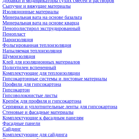
Добавки и модификаторы сухих смесей и растворов
Сыпучие и вяжущие материалы
Изоляционные материалы
Минеральная вата на основе базальта
Минеральная вата на основе кварца
Пенополистирол экструдированный
Пенопласт
Пароизоляция
Фольгированная теплоизоляция
Напыляемая теплоизоляция
Шумоизоляция
Клей для изоляционных материалов
Полиэтилен вспененный
Комплектующие для теплоизоляции
Гипсокартонные системы и листовые материалы
Профили для гипсокартона
Гипсокартон
Гипсоволокнистые листы
Крепёж для профиля и гипсокартона
Серпянки и уплотнительные ленты для гипсокартона
Стеновые и фасадные материалы
Комплектующие к фасадным панелям
Фасадные панели
Сайдинг
Комплектующие для сайдинга