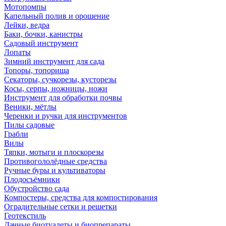
Мотопомпы
Капельный полив и орошение
Лейки, ведра
Баки, бочки, канистры
Садовый инструмент
Лопаты
Зимний инструмент для сада
Топоры, топорища
Секаторы, сучкорезы, кусторезы
Косы, серпы, ножницы, ножи
Инструмент для обработки почвы
Веники, мётлы
Черенки и ручки для инструментов
Пилы садовые
Грабли
Вилы
Тяпки, мотыги и плоскорезы
Противогололёдные средства
Ручные буры и культиваторы
Плодосъёмники
Обустройство сада
Компостеры, средства для компостирования
Оградительные сетки и решетки
Геотекстиль
Дачные биотуалеты и биопрепараты