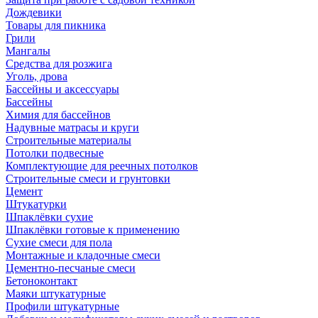
Дождевики
Товары для пикника
Грили
Мангалы
Средства для розжига
Уголь, дрова
Бассейны и аксессуары
Бассейны
Химия для бассейнов
Надувные матрасы и круги
Строительные материалы
Потолки подвесные
Комплектующие для реечных потолков
Строительные смеси и грунтовки
Цемент
Штукатурки
Шпаклёвки сухие
Шпаклёвки готовые к применению
Сухие смеси для пола
Монтажные и кладочные смеси
Цементно-песчаные смеси
Бетоноконтакт
Маяки штукатурные
Профили штукатурные