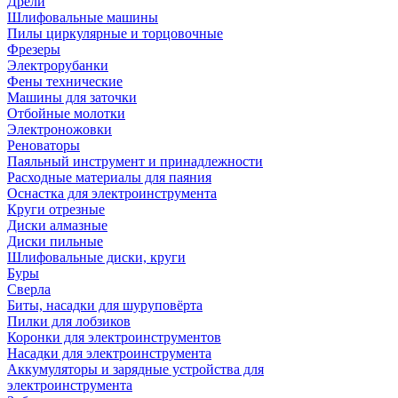
Дрели
Шлифовальные машины
Пилы циркулярные и торцовочные
Фрезеры
Электрорубанки
Фены технические
Машины для заточки
Отбойные молотки
Электроножовки
Реноваторы
Паяльный инструмент и принадлежности
Расходные материалы для паяния
Оснастка для электроинструмента
Круги отрезные
Диски алмазные
Диски пильные
Шлифовальные диски, круги
Буры
Сверла
Биты, насадки для шуруповёрта
Пилки для лобзиков
Коронки для электроинструментов
Насадки для электроинструмента
Аккумуляторы и зарядные устройства для
электроинструмента