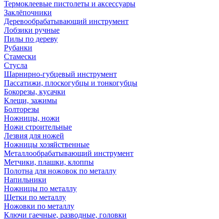
Термоклеевые пистолеты и аксессуары
Заклёпочники
Деревообрабатывающий инструмент
Лобзики ручные
Пилы по дереву
Рубанки
Стамески
Стусла
Шарнирно-губцевый инструмент
Пассатижи, плоскогубцы и тонкогубцы
Бокорезы, кусачки
Клещи, зажимы
Болторезы
Ножницы, ножи
Ножи строительные
Лезвия для ножей
Ножницы хозяйственные
Металлообрабатывающий инструмент
Метчики, плашки, клоппы
Полотна для ножовок по металлу
Напильники
Ножницы по металлу
Щетки по металлу
Ножовки по металлу
Ключи гаечные, разводные, головки