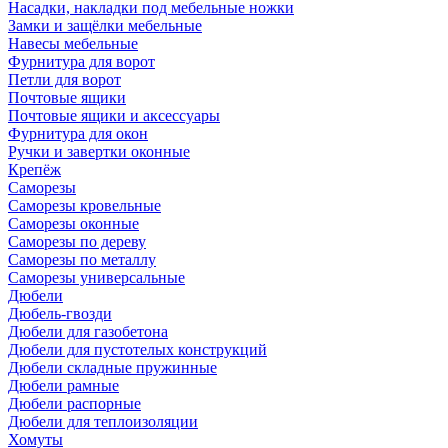
Насадки, накладки под мебельные ножки
Замки и защёлки мебельные
Навесы мебельные
Фурнитура для ворот
Петли для ворот
Почтовые ящики
Почтовые ящики и аксессуары
Фурнитура для окон
Ручки и завертки оконные
Крепёж
Саморезы
Саморезы кровельные
Саморезы оконные
Саморезы по дереву
Саморезы по металлу
Саморезы универсальные
Дюбели
Дюбель-гвозди
Дюбели для газобетона
Дюбели для пустотелых конструкций
Дюбели складные пружинные
Дюбели рамные
Дюбели распорные
Дюбели для теплоизоляции
Хомуты