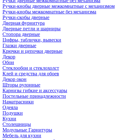
Ручки дверные межкомнатные без механизма
Ручки-кнобы дверные межкомнатные с механизмом
Ручки-кнобы межкомнатные без механизма
Ручки-скобы дверные
Дверная фурнитура
Дверные петли и шарниры
Стопора дверные
Цифры, таблички, вывески
Глазки дверные
Крючки и цепочки дверные
Декор
Обои
Стеклообои и стеклохолст
Клей и средства для обоев
Декор окон
Шторы рулонные
Карнизы гибкие и аксессуары
Постельные принадлежности
Наматрасники
Одеяла
Подушки
Кухни
Столешницы
Модульные Гарнитуры
Мебель для кухни