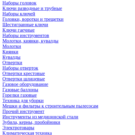
Наборы головок
Ключи разводные и трубные
Наборы ключей
Головки, воротки и трещетки
Шестигранные ключи
Ключи гаечные
Наборы инструментов
Молотки, киянки, кувалды
Молотки
Киянки
Кувалды
Отвертки
Наборы отверток
Отвертки крестовые
Отвертки шлицевые
Газовое оборудование
Газовые баллоны
Горелки газовые
Техника для уборки
Мешки и фильтры к строительным пылесосам
Прочий инструмент
Инструменты из медицинской стали
Зубила, керны, пробойники
Электротовары
Климатическая техника